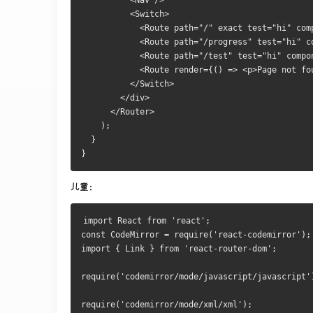
<
Nav
/>
<
Switch
>
<
Route
 path
=
"/"
 exact test
=
"hi"
 com
<
Route
 path
=
"/progress"
 test
=
"hi"
 c
<
Route
 path
=
"/test"
 test
=
"hi"
 compo
<
Route
 render
={()
=>
<
p
>
Page
 not fo
</
Switch
>
</
div
>
</
Router
>
);
}
}
儿童：
import
React
from
'react'
;
const
CodeMirror
=
 require
(
'react-codemirror'
);
import
{
Link
}
from
'react-router-dom'
;
require
(
'codemirror/mode/javascript/javascript'
require
(
'codemirror/mode/xml/xml'
);