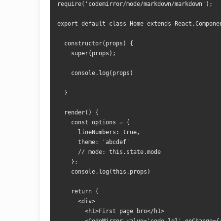
require
(
'codemirror/mode/markdown/markdown'
);
export
default
class
Home
 extends 
React
.
Compone
constructor
(
props
)
{
    super
(
props
);
    console
.
log
(
props
)
}
  render
()
{
const
 options 
=
{
      lineNumbers
:
true
,
      theme
:
'abcdef'
// mode: this.state.mode
};
    console
.
log
(
this
.
props
)
return
(
<
div
>
<
h1
>
First
 page bro
</
h1
>