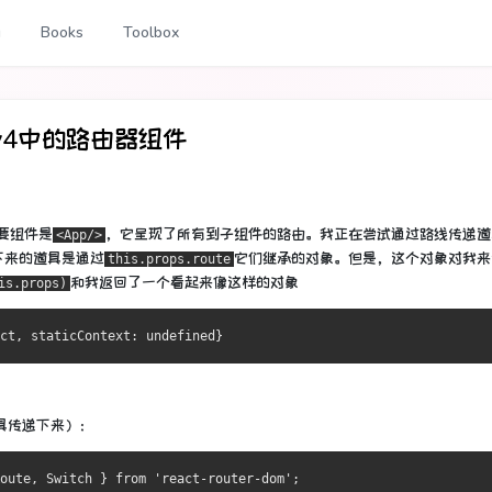
g
Books
Toolbox
r v4中的路由器组件
要组件是
，它呈现了所有到子组件的路由。
我正在尝试通过路线传递道
<App/>
下来的道具是通过
它们继承
的
对象。
但是，这个对象对我来
this.props.route
和我返回了一个看起来像这样的对象
is.props)
ct
,
 staticContext
:
undefined
}
道具传递下来）：
oute
,
Switch
}
from
'react-router-dom'
;