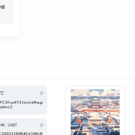
给
组
TC
FC3FueXY3JocmeMqgi
ppbvz2
NB、USDT
FC30033269845d196cB