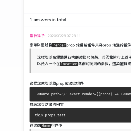
1
answers in total
番长猴子
2020/05/28 07:28:11
您可以通过将
prop
传递给组件来将
prop
传递给组
render
这样可以方便地进行内联渲染和包装，而无需进行上述
以传入一个在
匹配
时调用的函数
。
渲染道具
location
这样您就可以将prop传递给组件
<
Route
 path
=
"/"
 exact render
={(
props
)
=>
(<
Hom
然后您可以像访问它
this
.
props
.
test 
在你的
组件中
Home