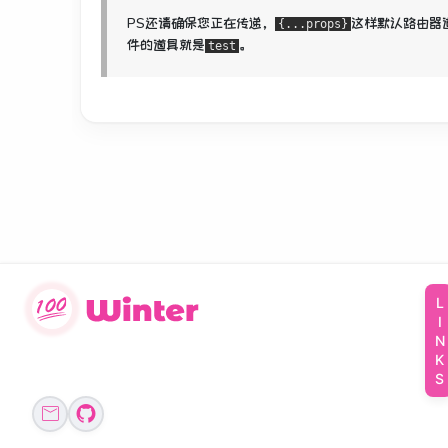
PS
还请确保您正在传递，
这样默认路由器
{...props}
件的道具就是
。
test
LINKS