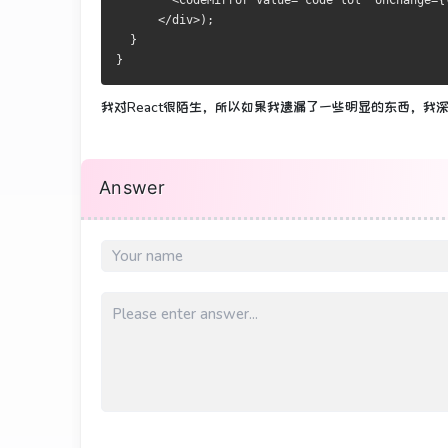
<
CodeMirror
 value
=
'code lol'
 onChange
={
</
div
>);
}
}
我对React很陌生，所以如果我遗漏了一些明显的东西，我
Answer