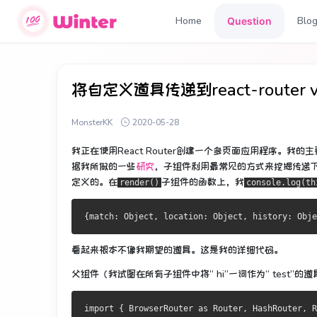
Home
Blo
Question
将自定义道具传递到react-route
MonsterKK
2020-05-28
我正在使用React Router创建一个多页面应用程序。
我的主
据
我所做的
一些
研究
，子组件利用最常见的方式来挖掘传递
定义的。
在
子组件的函数上，我
render()
console.log(th
{
match
:
Object
,
 location
:
Object
,
 history
:
Obje
看起来根本不像我期望的道具。
这是我的详细代码。
父组件（我试图在所有子组件中将“ hi”一词作为“ test”的
import
{
BrowserRouter
 as 
Router
,
HashRouter
,
R