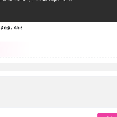
()=>
'do something'
}
 options
={
options
}
/>
深表歉意。
谢谢！