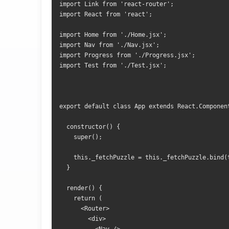
import
Link
from
'react-router'
;
import
React
from
'react'
;
import
Home
from
'./Home.jsx'
;
import
Nav
from
'./Nav.jsx'
;
import
Progress
from
'./Progress.jsx'
;
import
Test
from
'./Test.jsx'
;
export
default
class
App
 extends 
React
.
Componen
constructor
()
{
    super
();
this
.
_fetchPuzzle 
=
this
.
_fetchPuzzle
.
bind
(
}
  render
()
{
return
(
<
Router
>
<
div
>