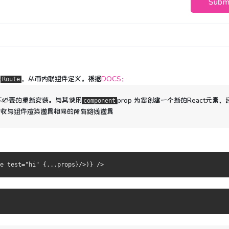
Subm
件
，从而内联组件定义。
根据
DOCS：
Route
不必要的重新安装。与其使用
prop
为您创建一个新的React元素
，
component
接收与组件渲染道具相同的所有路线道具
e
 test
=
"hi"
{...
props
}/>)}
/>