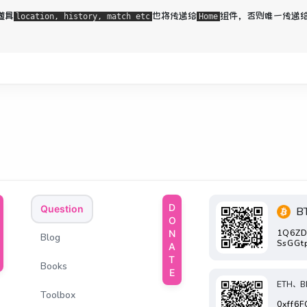
道具
也将传递给
组件，否则唯一
传递
location, history, match etc
Home
DONATE
Question
B
1Q6ZD
Blog
SsGGt
Books
ETH、B
Toolbox
0xff6