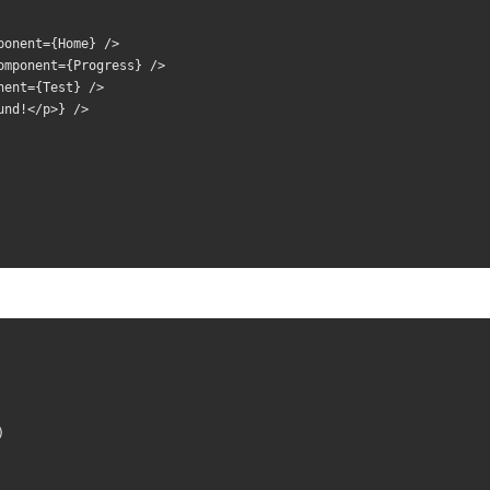
ponent
={
Home
}
/>
omponent
={
Progress
}
/>
nent
={
Test
}
/>
und
!<
/p>} /
>
)