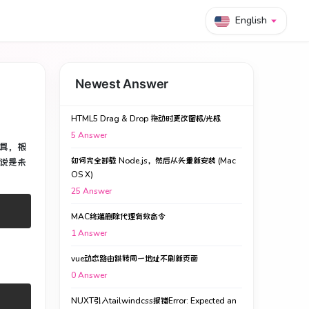
English
Newest Answer
HTML5 Drag & Drop 拖动时更改图标/光标
5
Answer
具，根
如何完全卸载 Node.js，然后从头重新安装 (Mac
说是未
OS X)
25
Answer
MAC终端删除代理有效命令
1
Answer
vue动态路由跳转同一地址不刷新页面
0
Answer
NUXT引入tailwindcss报错Error: Expected an