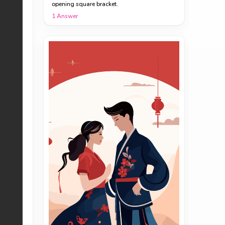
opening square bracket.
1
Answer