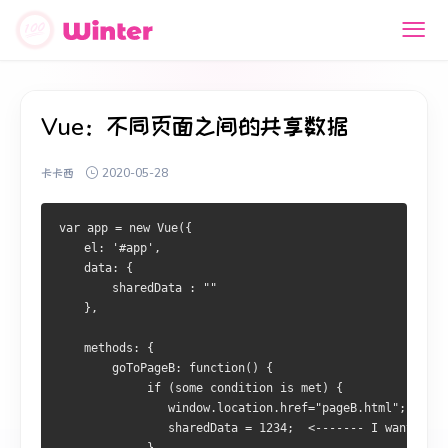
Vue：不同页面之间的共享数据
卡卡西
2020-05-28
var app = new Vue({
    el: '#app',
    data: {
        sharedData : ""
    },
    methods: {
        goToPageB: function() {
             if (some condition is met) {
                window.location.href="pageB.html";
                sharedData = 1234;  <------- I want to a