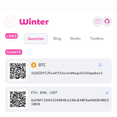
LINKS
Blog
Books
Toolbox
Question
DONATE
BTC
1Q6ZDFC3FueXY3JocmeMqgiSsGGtppbvz2
ETH、BNB、USDT
0xff6FC30033269845d196cB48F6a0660598D2
18D8