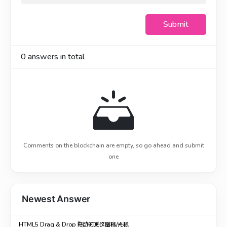
Submit
0
answers in total
Comments on the blockchain are empty, so go ahead and submit
one
Newest Answer
HTML5 Drag & Drop 拖动时更改图标/光标