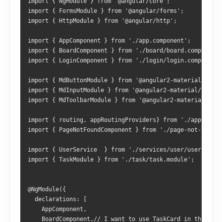
import
{
NgModule
}
from
'@angular/core'
;
import
{
FormsModule
}
from
'@angular/forms'
;
import
{
HttpModule
}
from
'@angular/http'
;
import
{
AppComponent
}
from
'./app.component'
;
import
{
BoardComponent
}
from
'./board/board.component'
import
{
LoginComponent
}
from
'./login/login.component'
import
{
MdButtonModule
}
from
'@angular2-material/butto
import
{
MdInputModule
}
from
'@angular2-material/input'
import
{
MdToolbarModule
}
from
'@angular2-material/tool
import
{
 routing
,
 appRoutingProviders
}
from
'./app.routi
import
{
PageNotFoundComponent
}
from
'./page-not-found/
import
{
UserService
}
from
'./services/user/user.servi
import
{
TaskModule
}
from
'./task/task.module'
;
@NgModule
({
  declarations
:
[
AppComponent
,
BoardComponent
,
// I want to use TaskCard in this com