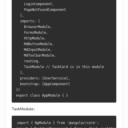
LoginComponent
,
PageNotFoundComponent
],
  imports
:
[
BrowserModule
,
FormsModule
,
HttpModule
,
MdButtonModule
,
MdInputModule
,
MdToolbarModule
,
    routing
,
TaskModule
// TaskCard is in this module
],
  providers
:
[
UserService
],
  bootstrap
:
[
AppComponent
]
})
export
class
AppModule
{
}
TaskModule：
import
{
NgModule
}
from
'@angular/core'
;