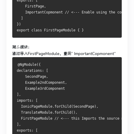
exports
:
[
FirstPage
,
ImportantCopmonent
// <--- Enable using the componen
]
})
export
class
FirstPageModule
{
}
第二模块：
通过导入FirstPageModule，重用“ ImportantCopmonent”
@NgModule
({
declarations
:
[
SecondPage
,
Example2ndComponent
,
Example3rdComponent
],
imports
:
[
IonicPageModule
.
forChild
(
SecondPage
),
TranslateModule
.
forChild
(),
FirstPageModule
// <--- this Imports the source module
],
exports
:
[