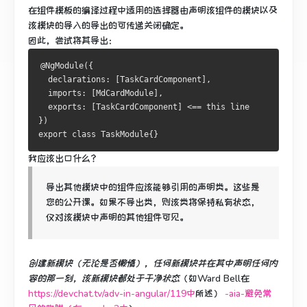
在组件模板的编译过程中适用的选择器由声明该组件的模块以及
该模块的导入的导出的可传递关闭确定。
因此，尝试将其导出：
@NgModule
({
  declarations
:
[
TaskCardComponent
],
  imports
:
[
MdCardModule
],
  exports
:
[
TaskCardComponent
]
<==
this
})
export
class
TaskModule
{}
我应该出口什么？
导出其他模块中的组件应该能够引用的声明类。
这些是
您的公开课。
如果不导出类，则该类将保持私有状态，
仅对该模块中声明的其他组件可见。
创建新模块（无论是否懒惰），任何新模块并在其中声明任何内
容的那一刻，该新模块都处于干净状态
（如Ward Bell在
https://devchat.tv/adv-in-angular/119中
所述）
-aia-避免常