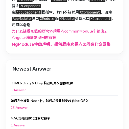
指令
ZComponent
在
模板中，我们不能使用
，因为
AppComponent
XComponent
进口
而
没有出口
。
AppModule
XModule
XModule
XComponent
也可以看看
为什么延迟加载的模块必须导入commonModule？
角度2
Angular模块常见问题解答
NgModule中的声明，提供程序和导入之间有什么区别
Newest Answer
HTML5 Drag & Drop 拖动时更改图标/光标
5
Answer
如何完全卸载 Node.js，然后从头重新安装 (Mac OS X)
25
Answer
MAC终端删除代理有效命令
1
Answer