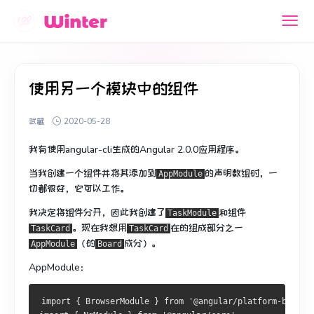
使用另一个模块中的组件
武藏
2020-05-28
我有使用angular-cli生成的Angular 2.0.0应用程序。
当我创建一个组件并将其添加到
的声明数组时，一
AppModule
切都很好，它可以工作。
我决定将组件分开，因此我创建了
和组件
TaskModule
。
现在我想用
在的组成部分之一
TaskCard
TaskCard
（的
成分）。
AppModule
Board
AppModule：
import
{
BrowserModule
}
from
'@angular/platform-browse