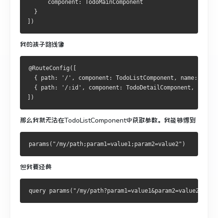
      component
:
TodoMainComponent
}
])
我的孩子路线像
@RouteConfig
([
{
 path
:
'/'
,
 component
:
TodoListComponent
,
 name
:
'Todo
{
 path
:
'/:id'
,
 component
:
TodoDetailComponent
,
 name
:
'
])
那么我就无法在TodoListComponent中获取参数。
我能够得到
params
(
"/my/path;param1=value1;param2=value2"
)
但我要经典
query params
(
"/my/path?param1=value1&param2=value2"
)