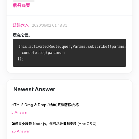
展开摘要
蓝染大人
2020/06/02 01:48:31
现在它是：
this
.
activatedRoute
.
queryParams
.
subscribe
((
params
:
Para
  console
.
log
(
params
);
});
Newest Answer
HTML5 Drag & Drop 拖动时更改图标/光标
5
Answer
如何完全卸载 Node.js，然后从头重新安装 (Mac OS X)
25
Answer