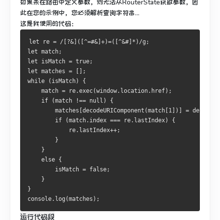
如果未在路由中定义参数，则无法从RouterState获取参数，因
此在您的示例中，您必须解析查询字符串...
这是我使用的代码：
let
 re 
=
/[?&]([^=#&]+)=([^&#]*)/
g
;
let
 match
;
let
 isMatch 
=
true
;
let
 matches 
=
[];
while
(
isMatch
)
{
    match 
=
 re
.
exec
(
window
.
location
.
href
);
if
(
match 
!==
null
)
{
        matches
[
decodeURIComponent
(
match
[
1
])]
=
 decodeUR
if
(
match
.
index 
===
 re
.
lastIndex
)
{
            re
.
lastIndex
++;
}
}
else
{
        isMatch 
=
false
;
}
}
console
.
log
(
matches
);
运行代码段