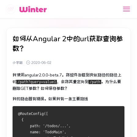
如何从Angular 2中的url获取查询参
数？
小宇宙
2020-06-02
我使用angular2.0.0-beta.7。
将组件加载到类似路径的路径上
时
，会将其重定向到
。
为什么要
/path?query=value1
/path
删除GET参数？
如何保存参数？
我的路由器有错误。
如果我有一条主要路线
@RouteConfig
([
{
      path
:
'/todos/...'
,
      name
:
'TodoMain'
,