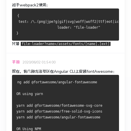
对于webpack2使用：
{
 test: /\.(png|jpe?g|gif|svg|woff|woff2|ttf|eot|ico)(\?(
                    loader: "file-loader"
}
代替
file-loader?name=/assets/fonts/[name].[ext]
千羽
2020/06/02 01:54:00
现在，有几种方法可以在Angular CLI上安装fontAwesome：
ng add @fortawesome/angular-fontawesome
OR using yarn
yarn add @fortawesome/fontawesome-svg-core
yarn add @fortawesome/free-solid-svg-icons
yarn add @fortawesome/angular-fontawesome
OR Using NPM