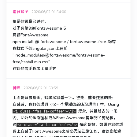
番长猴子
2020/06/02 01:54:00
接受的答案已过时。
对于有角9和Fontawesome 5
安装FontAwesome
npm install @ fortawesome / fontawesome-free-保存
在样式下的angular.json上注册
“ node_modules/@fortawesome/fontawesome-
free/css/all.min.css”
在您的应用程序上使用它
神离
2020/06/02 01:53:59
上面有很多说明，我建议您看一下。
但是，需要注意的是：
安装后，在我的项目（仅一个星期的新练习项目）中，
Using
无效
，并且过去的一周
<i class="fas fa-coffee"></i>
内，此处的示例图标也从Font Awesome复制到了剪贴板。
这
确实有效
。
如果在您的项
<i class="fa fa-coffee"></i>
目上安装了Font Awesome之后仍无法正常工作，建议您检查