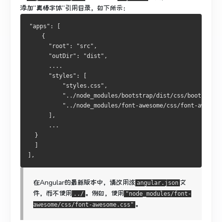
添加“真棒字体”引用目录，如下所示：
"apps": [
    {
      "root": "src",
      "outDir": "dist",
      ....
      "styles": [
          "styles.css",
          "../node_modules/bootstrap/dist/css/bootstrap.
          "../node_modules/font-awesome/css/font-awesome
      ],
      ...
  }
  ]
],
在Angular的最新版本中，请改用该
文
angular.json
件，而不使用
。
例如，使用
../
"node_modules/font-
。
awesome/css/font-awesome.css"