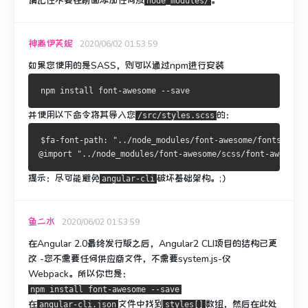
请记住
不要
在前面添加任何点
。
node_modules/
神离伊芙妮
2020/06/02 01:53:59
如果您使用的是SASS，则可以通过npm进行安装
并使用以下命令将其导入您
的：
/src/styles.scss
$fa-font-path: "../node_modules/font-awesome/fonts";
@import "../node_modules/font-awesome/scss/font-awesome.
提示：尽可能避免
破坏基础架构。
;）
angular-cli
鱼二水
2020/06/02 01:53:59
在Angular 2.0最终发行版之后，
Angular2 CLI项目的结构已更
改
-您不需要任何供应商文件，不需要system.js-仅
Webpack。
所以你也是：
npm install font-awesome --save
在
文件中找到
数组，然后在此处
angular-cli.json
styles[]