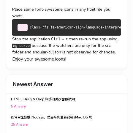
Place some font-awesome icons in any html file you
want:
<i
class
=
"fa fa-american-sign-language-interpreting 
Stop the application
+
then re-run the app using
Ctrl
c
because the watchers are only for the src
ng serve
folder and angular-cli.json is not observed for changes.
Enjoy your awesome icons!
Newest Answer
HTML5 Drag & Drop 拖动时更改图标/光标
5
Answer
如何完全卸载 Node.js，然后从头重新安装 (Mac OS X)
25
Answer