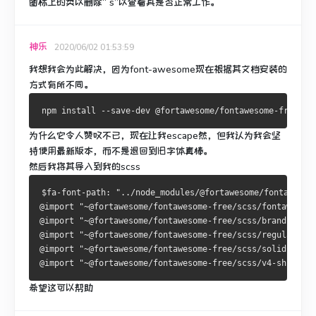
图标上的类以删除“ s”以查看其是否正常工作。
神乐
2020/06/02 01:53:59
我想我会为此解决，因为font-awesome现在根据其文档安装的
方式有所不同。
为什么它令人赞叹不已，现在让我escape然，但我认为我会坚
持使用最新版本，而不是退回到旧字体真棒。
然后我将其导入到我的scss
$fa-font-path: "../node_modules/@fortawesome/fontawesom
@import "~@fortawesome/fontawesome-free/scss/fontawesome
@import "~@fortawesome/fontawesome-free/scss/brands";
@import "~@fortawesome/fontawesome-free/scss/regular";
@import "~@fortawesome/fontawesome-free/scss/solid";
@import "~@fortawesome/fontawesome-free/scss/v4-shims";
希望这可以帮助