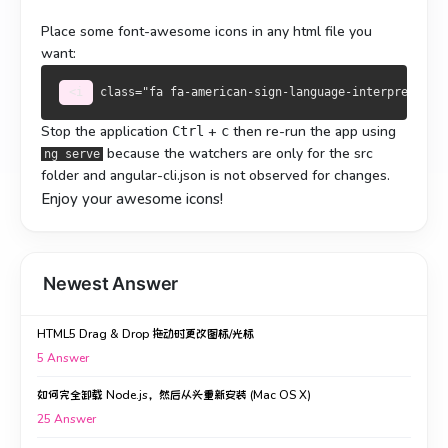
Place some font-awesome icons in any html file you
want:
<i
class
=
"fa fa-american-sign-language-interpreting 
Stop the application
+
then re-run the app using
Ctrl
c
because the watchers are only for the src
ng serve
folder and angular-cli.json is not observed for changes.
Enjoy your awesome icons!
Newest Answer
HTML5 Drag & Drop 拖动时更改图标/光标
5
Answer
如何完全卸载 Node.js，然后从头重新安装 (Mac OS X)
25
Answer