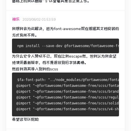
图标上的类以删除“ s”以查看其是否正常工作。
神乐
2020/06/02 01:53:59
我想我会为此解决，因为font-awesome现在根据其文档安装的
方式有所不同。
为什么它令人赞叹不已，现在让我escape然，但我认为我会坚
持使用最新版本，而不是退回到旧字体真棒。
然后我将其导入到我的scss
$fa-font-path: "../node_modules/@fortawesome/fontawesom
@import "~@fortawesome/fontawesome-free/scss/fontawesome
@import "~@fortawesome/fontawesome-free/scss/brands";
@import "~@fortawesome/fontawesome-free/scss/regular";
@import "~@fortawesome/fontawesome-free/scss/solid";
@import "~@fortawesome/fontawesome-free/scss/v4-shims";
希望这可以帮助