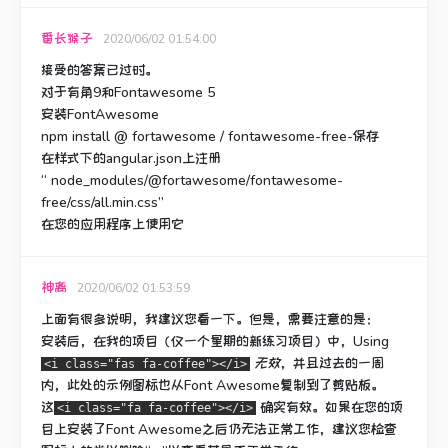
番长猴子
2020/06/02 01:54:00
接受的答案已过时。
对于有角9和Fontawesome 5
安装FontAwesome
npm install @ fortawesome / fontawesome-free-保存
在样式下的angular.json上注册
“ node_modules/@fortawesome/fontawesome-
free/css/all.min.css”
在您的应用程序上使用它
神离
2020/06/02 01:53:59
上面有很多说明，我建议您看一下。
但是，需要注意的是：
安装后，在我的项目（仅一个星期的新练习项目）中，
Using
无效
，并且过去的一周
<i class="fas fa-coffee"></i>
内，此处的示例图标也从Font Awesome复制到了剪贴板。
这
确实有效
。
如果在您的项
<i class="fa fa-coffee"></i>
目上安装了Font Awesome之后仍无法正常工作，建议您检查