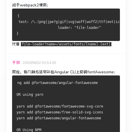
对于webpack2使用：
{
 test: /\.(png|jpe?g|gif|svg|woff|woff2|ttf|eot|ico)(\?(
                    loader: "file-loader"
}
代替
file-loader?name=/assets/fonts/[name].[ext]
千羽
2020/06/02 01:54:00
现在，有几种方法可以在Angular CLI上安装fontAwesome：
ng add @fortawesome/angular-fontawesome
OR using yarn
yarn add @fortawesome/fontawesome-svg-core
yarn add @fortawesome/free-solid-svg-icons
yarn add @fortawesome/angular-fontawesome
OR Using NPM