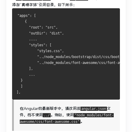
添加“真棒字体”引用目录，如下所示：
"apps": [
    {
      "root": "src",
      "outDir": "dist",
      ....
      "styles": [
          "styles.css",
          "../node_modules/bootstrap/dist/css/bootstrap.
          "../node_modules/font-awesome/css/font-awesome
      ],
      ...
  }
  ]
],
在Angular的最新版本中，请改用该
文
angular.json
件，而不使用
。
例如，使用
../
"node_modules/font-
。
awesome/css/font-awesome.css"