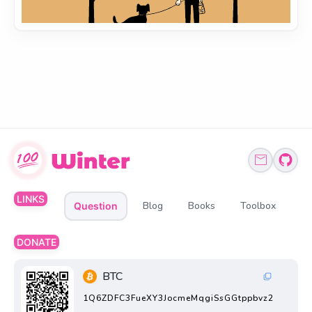
LINKS
Blog
Books
Toolbox
Question
DONATE
BTC
1Q6ZDFC3FueXY3JocmeMqgiSsGGtppbvz2