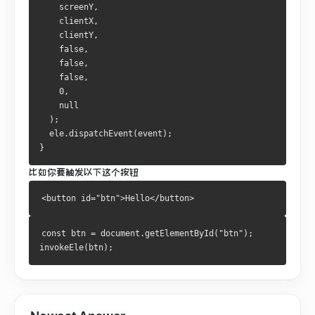
    screenY,

    clientX,

    clientY,

    false,

    false,

    false,

    0,

    null

  );

  ele.dispatchEvent(event);

}
比如你要触发以下这个按钮
<button id="btn">Hello</button>
const btn = document.getElementById("btn");

invokeEle(btn);