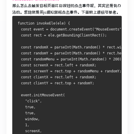
那么怎么去触发目标页面比如按钮的点击事件呢，其实还是有办
法的。思路就是用js模拟鼠标点击事件。下面附上源码可参考。
function invokeEle(ele) {

  const event = document.createEvent("MouseEvents");

  const rect = ele.getBoundingClientRect();

  const randomX = parseInt(Math.random() * rect.width);

  const randomY = parseInt(Math.random() * rect.height);

  const randomMenu = parseInt(Math.random() * 200);

  const screenX = rect.left + randomX;

  const screenY = rect.top + randomMenu + randomY;

  const clientX = rect.left + randomX;

  const clientY = rect.top + randomY;

  event.initMouseEvent(

    "click",

    true,

    true,

    window,

    1,

    screenX,
