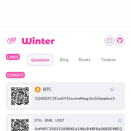
LINKS
Blog
Books
Toolbox
Question
DONATE
BTC
1Q6ZDFC3FueXY3JocmeMqgiSsGGtppbvz2
ETH、BNB、USDT
0xff6FC30033269845d196cB48F6a0660598D2