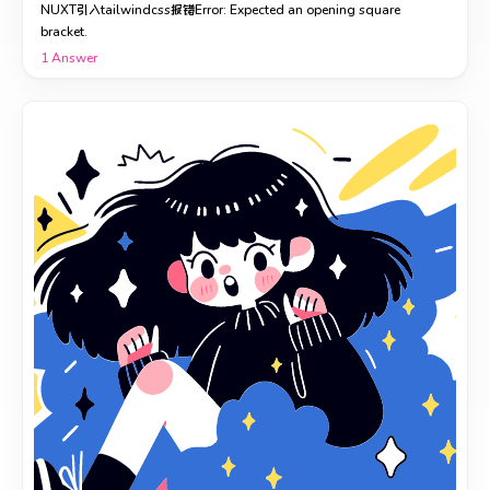
NUXT引入tailwindcss报错Error: Expected an opening square
bracket.
1
Answer