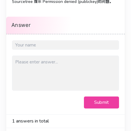
Sourcetree 提示 Permission denied (publickey)的问题。
Answer
Submit
1
answers in total