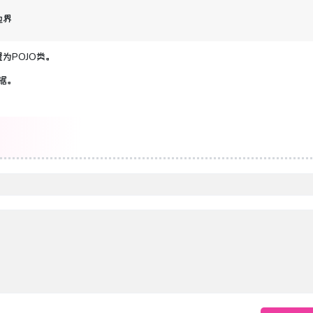
边界
为POJO类。
据。