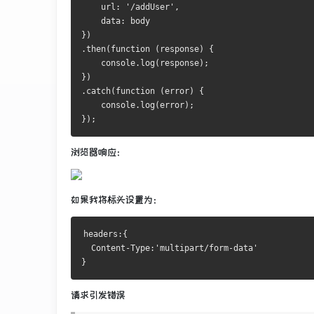
    url: '/addUser',
    data: body
})
.then(function (response) {
    console.log(response);
})
.catch(function (error) {
    console.log(error);
});
浏览器响应：
如果我将标头设置为：
headers:{
  Content-Type:'multipart/form-data'
}
请求引发错误