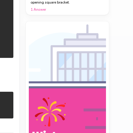
opening square bracket.
1
Answer