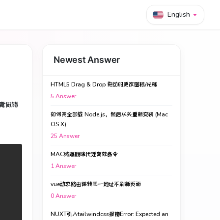
English
Newest Answer
HTML5 Drag & Drop 拖动时更改图标/光标
5
Answer
竟做错
如何完全卸载 Node.js，然后从头重新安装 (Mac
OS X)
25
Answer
MAC终端删除代理有效命令
1
Answer
vue动态路由跳转同一地址不刷新页面
0
Answer
NUXT引入tailwindcss报错Error: Expected an