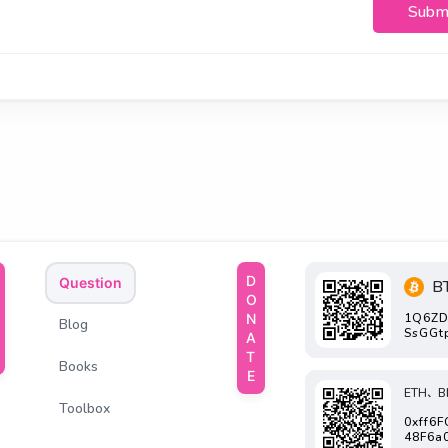
Subm
DONATE
Question
B
1Q6ZD
Blog
SsGGt
Books
ETH、B
Toolbox
0xff6
48F6a