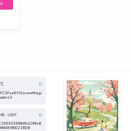
it
TC
FC3FueXY3JocmeMqgi
ppbvz2
NB、USDT
FC30033269845d196cB
0660598D218D8