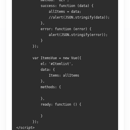
            method: 'GET',
            success: function (data) {
                allItems = data;
                //alert(JSON.stringify(data));
            },
            error: function (error) {
                alert(JSON.stringify(error));
            }
        });
        var ItemsVue = new Vue({
            el: '#Itemlist',
            data: {
                Items: allItems
            },
            methods: {
            },
            ready: function () {
            }
        });
</script>