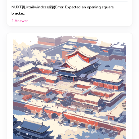
NUXT引入tailwindcss报错Error: Expected an opening square
bracket.
1
Answer