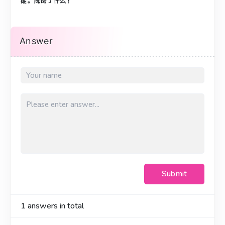
能。做错了什么？
Answer
Submit
1
answers in total