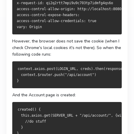
x-request-id: qi2q2rtt7mpi9u9c703tp7idmfg4qs6o
access-control-allow-origin: http://localhost:8080
access-control-expose-headers: 
access-control-allow-credentials: true
vary: Origin
However, the browser does not save the cookie (when I
check Chrome's local cookies it's not there). So when the
following code runs:
context.axios.post(LOGIN_URL, creds).then(response => {
  context.$router.push("/api/account")
}
And the Account page is created:
created() {
  this.axios.get(SERVER_URL + "/api/account/", {withCred
    //do stuff
  }
}