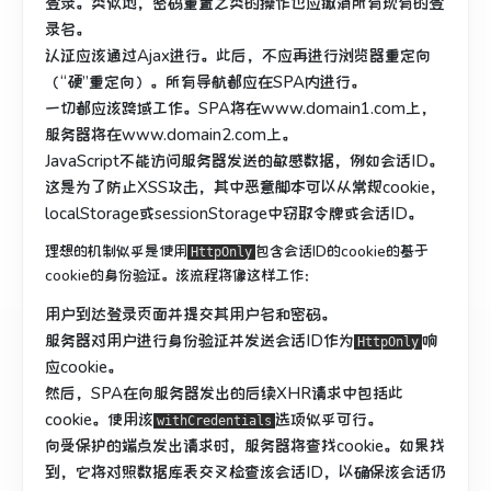
登录。类似地，密码重置之类的操作也应撤消所有现有的登
录名。
认证应该通过Ajax进行。
此后，不应再进行浏览器重定向
（“硬”重定向）。
所有导航都应在SPA内进行。
一切都应该跨域工作。
SPA将在www.domain1.com上，
服务器将在www.domain2.com上。
JavaScript不能访问服务器发送的敏感数据，例如会话ID。
这是为了防止XSS攻击，其中恶意脚本可以从常规cookie，
localStorage或sessionStorage中窃取令牌或会话ID。
理想的机制似乎是使用
包含会话ID的
cookie的基于
HttpOnly
cookie的身份验证
。
该流程将像这样工作：
用户到达登录页面并提交其用户名和密码。
服务器对用户进行身份验证并发送会话ID作为
响
HttpOnly
应cookie。
然后，SPA在向服务器发出的后续XHR请求中包括此
cookie。
使用该
选项
似乎可行
。
withCredentials
向受保护的端点发出请求时，服务器将查找cookie。
如果找
到，它将对照数据库表交叉检查该会话ID，以确保该会话仍