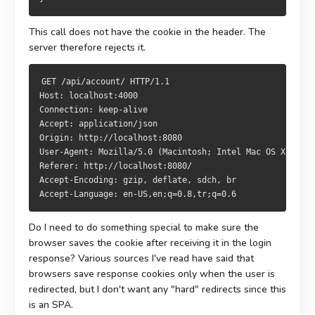
This call does not have the cookie in the header. The
server therefore rejects it.
GET /api/account/ HTTP/1.1
Host: localhost:4000
Connection: keep-alive
Accept: application/json
Origin: http://localhost:8080
User-Agent: Mozilla/5.0 (Macintosh; Intel Mac OS X 10_12
Referer: http://localhost:8080/
Accept-Encoding: gzip, deflate, sdch, br
Accept-Language: en-US,en;q=0.8,tr;q=0.6
Do I need to do something special to make sure the
browser saves the cookie after receiving it in the login
response? Various sources I've read have said that
browsers save response cookies only when the user is
redirected, but I don't want any "hard" redirects since this
is an SPA.