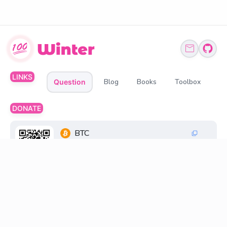
LINKS
Blog
Books
Toolbox
Question
DONATE
BTC
1Q6ZDFC3FueXY3JocmeMqgiSsGGtppbvz2
ETH、BNB、USDT
0xff6FC30033269845d196cB48F6a0660598D2
18D8