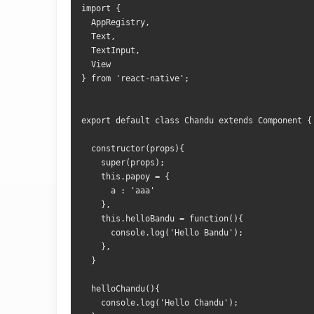
import {
  AppRegistry,
  Text,
  TextInput,
  View
} from 'react-native';
export default class Chandu extends Component {
  constructor(props){
    super(props);
    this.papoy = {
      a : 'aaa'
    },
    this.helloBandu = function(){
      console.log('Hello Bandu');
    },
  }
  helloChandu(){
    console.log('Hello Chandu');