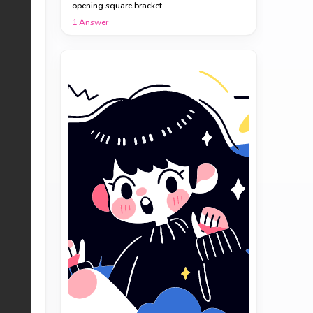
opening square bracket.
1
Answer