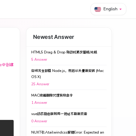
English
Newest Answer
HTML5 Drag & Drop 拖动时更改图标/光标
5
Answer
ive中创建
如何完全卸载 Node.js，然后从头重新安装 (Mac
OS X)
25
Answer
MAC终端删除代理有效命令
1
Answer
vue动态路由跳转同一地址不刷新页面
0
Answer
NUXT引入tailwindcss报错Error: Expected an