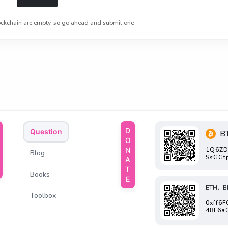
ckchain are empty, so go ahead and submit one
DONATE
Question
B
1Q6ZD
Blog
SsGGt
Books
ETH、B
Toolbox
0xff6
48F6a