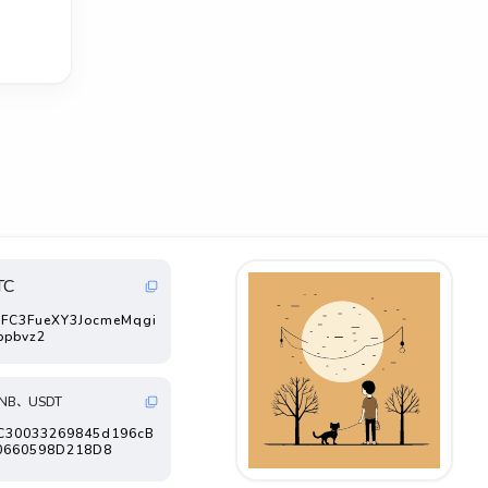
TC
FC3FueXY3JocmeMqgi
ppbvz2
NB、USDT
FC30033269845d196cB
0660598D218D8