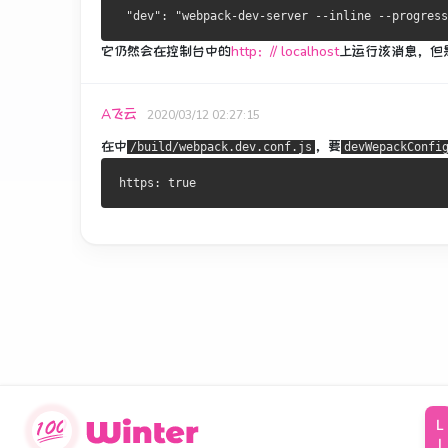
它仍然会
在控制台中的
http：// localhost
上运行该消息，
但
A飞云
2020/03/12 02:27:15
在中
，要
/build/webpack.dev.conf.js
devWepackConfi