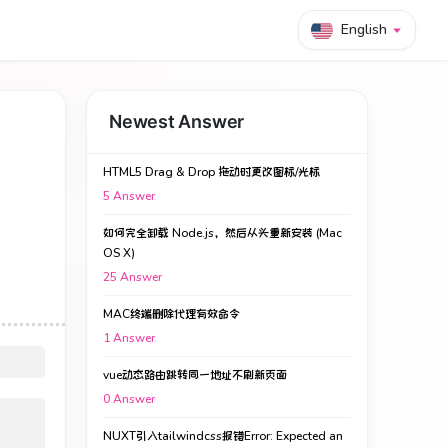
English
Newest Answer
HTML5 Drag & Drop 拖动时更改图标/光标
5
Answer
如何完全卸载 Node.js，然后从头重新安装 (Mac
OS X)
25
Answer
MAC终端删除代理有效命令
1
Answer
vue动态路由跳转同一地址不刷新页面
0
Answer
NUXT引入tailwindcss报错Error: Expected an