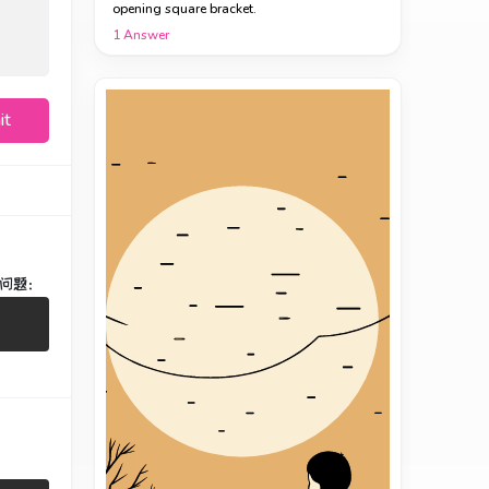
opening square bracket.
1
Answer
it
问题：