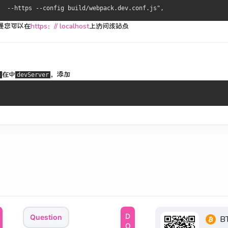
是您可以在
https：// localhost
上访问该站点
在中
，添加
g
devServer
Question
B