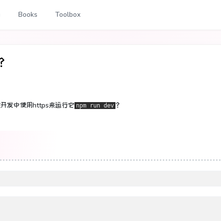
g
Books
Toolbox
务？
开发中使用https来运行它
？
npm run dev