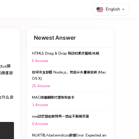
English
Newest Answer
HTML5 Drag & Drop 拖动时更改图标/光标
5
Answer
dux绑
如何完全卸载 Node.js，然后从头重新安装 (Mac
将调度称
OS X)
25
Answer
为什么会
MAC终端删除代理有效命令
1
Answer
vue动态路由跳转同一地址不刷新页面
0
Answer
NUXT引入tailwindcss报错Error: Expected an