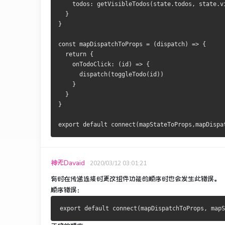
    todos: getVisibleTodos(state.todos, state.v
  }
}
const mapDispatchToProps = (dispatch) => {
  return {
    onTodoClick: (id) => {
      dispatch(toggleTodo(id))
    }
  }
}
export default connect(mapStateToProps,mapDispa
神无Davaid
2020/03/12 03:01:21
有时在传递连接时更改组件功能的顺序时也会发生此错误。
顺序错误：