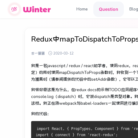
Home
Blo
Question
Redux中mapToDispatchToPr
古一蛋蛋
2020-03-12
我是一名javascript / redux / react初学者，使用redux
定）的同时使用mapDispatchToProps函数时，我收到一个T
为道具时（请参阅提供的代码中的setAddr函数），它可以
我很好奇这是为什么，在redux docs的示例TODO应用程序中
console.log（dispatch）时，它说dispatch是类型对象。
这样。
我正在将webpack与babel-loaders一起使用进行编
我的代码：
import React, { PropTypes, Component } from 're
import { connect } from 'react-redux';