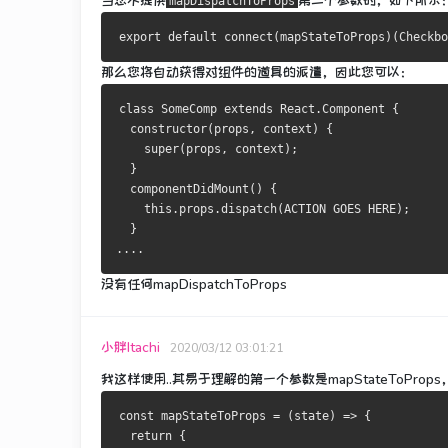
当您不提供
第二个参数时，如下所示
mapDispatchToProps
那么您将自动获得对组件的道具的派遣，因此您可以：
class SomeComp extends React.Component {
  constructor(props, context) {
    super(props, context);
  }
  componentDidMount() {
    this.props.dispatch(ACTION GOES HERE);
  }
....
没有任何mapDispatchToProps
小胖Itachi
2020/03/12 03:01:21
我这样使用..其易于理解的第一个参数是mapStateToProps
const mapStateToProps = (state) => {
  return {