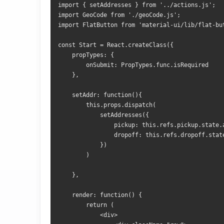
import { setAddresses } from '../actions.js';
import GeoCode from './geoCode.js';
import FlatButton from 'material-ui/lib/flat-bu
const Start = React.createClass({
    propTypes: {
        onSubmit: PropTypes.func.isRequired
    },
    setAddr: function(){
        this.props.dispatch(
            setAddresses({
                pickup: this.refs.pickup.state.
                dropoff: this.refs.dropoff.stat
            })
        )   
    },
    render: function() {
        return (
            <div>