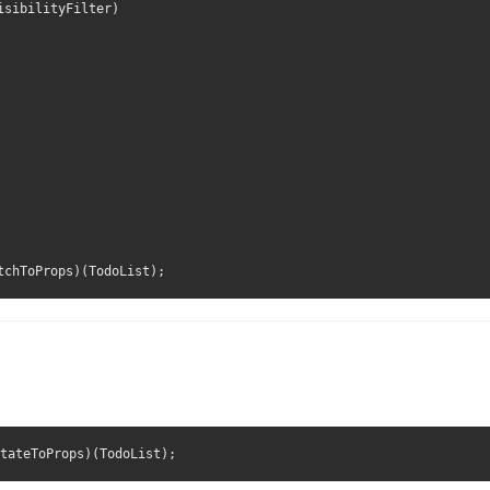
isibilityFilter)
tchToProps)(TodoList);