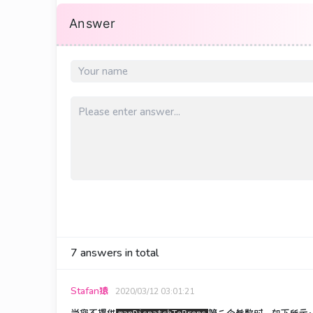
Answer
7
answers in total
Stafan猿
2020/03/12 03:01:21