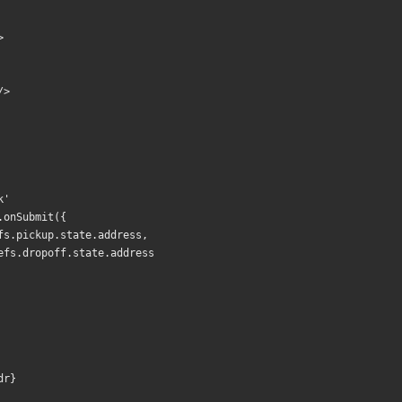
>
/>
k'
.onSubmit({
fs.pickup.state.address,
efs.dropoff.state.address
dr} 