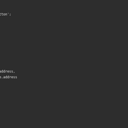
tton';
address,
e.address