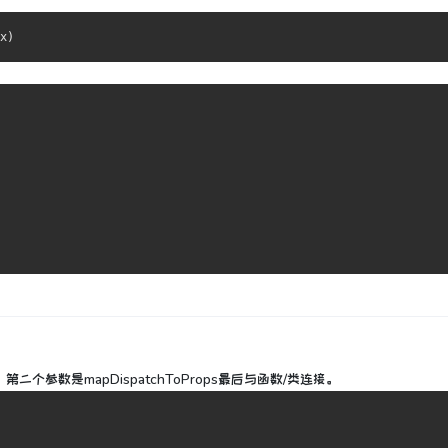
：
，第二个参数是mapDispatchToProps最后与函数/类连接。