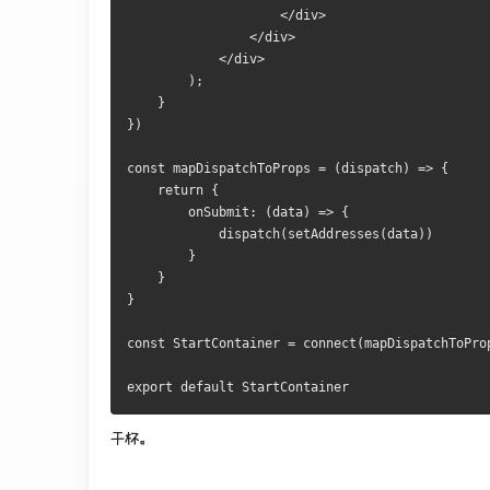
                    </div>
                </div>
            </div>
        );
    }
})
const mapDispatchToProps = (dispatch) => {
    return {
        onSubmit: (data) => {
            dispatch(setAddresses(data))
        }
    }
}
const StartContainer = connect(mapDispatchToPro
export default StartContainer
干杯。