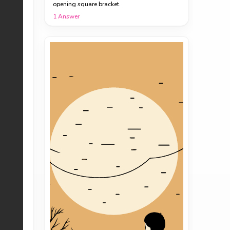
opening square bracket.
1
Answer