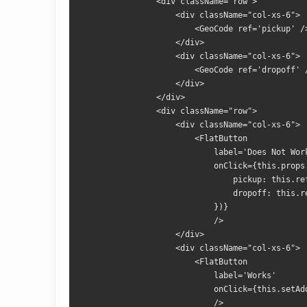
                <div className="row">
                    <div className="col-xs-6">
                        <GeoCode ref='pickup' /
                    </div>
                    <div className="col-xs-6">
                        <GeoCode ref='dropoff' 
                    </div>
                </div>
                <div className="row">
                    <div className="col-xs-6">
                        <FlatButton 
                            label='Does Not Wor
                            onClick={this.props
                                pickup: this.re
                                dropoff: this.r
                            })} 
                            />
                    </div>
                    <div className="col-xs-6">
                        <FlatButton 
                            label='Works'
                            onClick={this.setAd
                            />