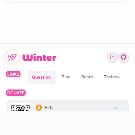
LINKS
Blog
Books
Toolbox
Question
DONATE
BTC
1Q6ZDFC3FueXY3JocmeMqgiSsGGtppbvz2