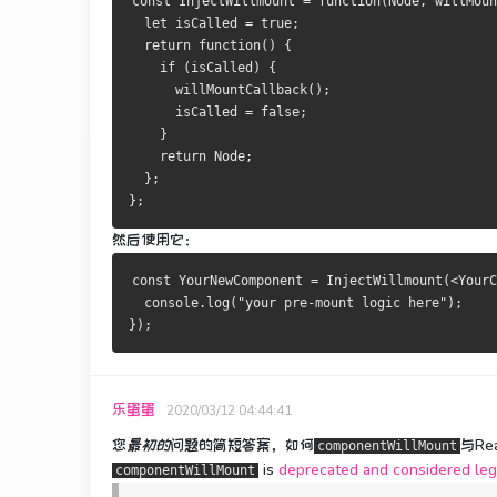
const InjectWillmount = function(Node, willMoun
  let isCalled = true;
  return function() {
    if (isCalled) {
      willMountCallback();
      isCalled = false;
    }
    return Node;
  };
};
然后使用它：
const YourNewComponent = InjectWillmount(<YourC
  console.log("your pre-mount logic here");
});
乐蛋蛋
2020/03/12 04:44:41
您
最初的
问题的
简短答案
，如何
与Re
componentWillMount
is
deprecated and considered leg
componentWillMount