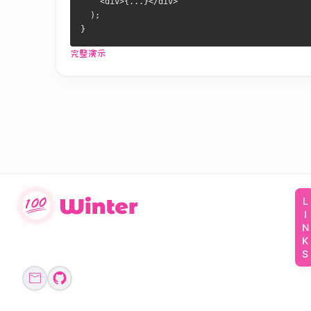
    <div>{...}</div>
  );
}
完整演示
LINKS