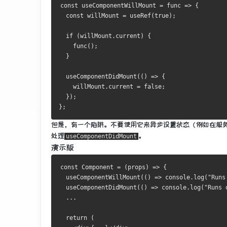
const useComponentWillMount = func => {
  const willMount = useRef(true);
  if (willMount.current) {
    func();
  }
  useComponentDidMount(() => {
    willMount.current = false;
  });
};
但是，有一个陷阱。
不要使用它来异步设置状态（例如在服
处理
。
useComponentDidMount
演示版
const Component = (props) => {
  useComponentWillMount(() => console.log("Runs
  useComponentDidMount(() => console.log("Runs 
  ...
  return (