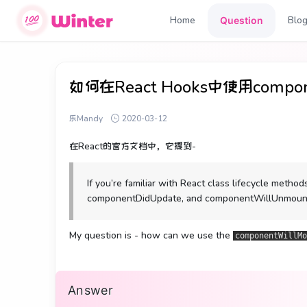
Home
Blo
Question
如何在React Hooks中使用compo
乐Mandy
2020-03-12
在React的官方文档中，它提到-
If you’re familiar with React class lifecycle meth
componentDidUpdate, and componentWillUnmoun
My question is - how can we use the
componentWillMo
Answer