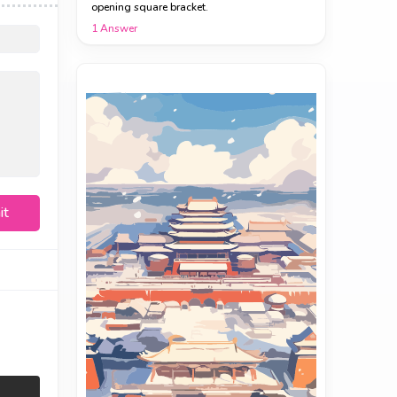
opening square bracket.
1
Answer
it