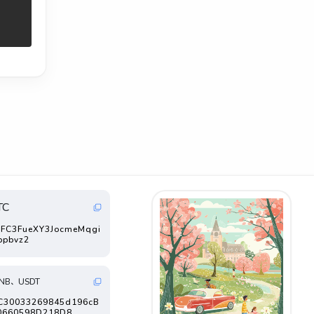
TC
FC3FueXY3JocmeMqgi
ppbvz2
NB、USDT
FC30033269845d196cB
0660598D218D8