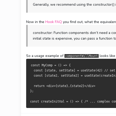
Generally, we recommend using the constructor() ins
Now in the
Hook FAQ
you find out, what the equivalent
constructor: Function components don’t need a const
initial state is expensive, you can pass a function 
So a usage example of
looks like 
componentWillMount
const MyComp = () => {
  const [state, setState] = useState(42) // set
  const [state2, setState2] = useState(createIn
  return <div>{state},{state2}</div>
};
const createInitVal = () => { /* ... complex co