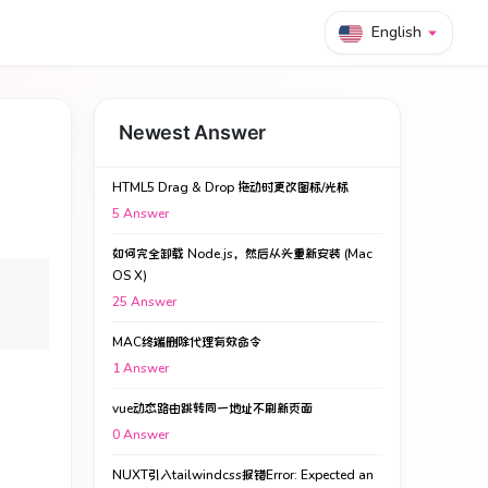
English
Newest Answer
HTML5 Drag & Drop 拖动时更改图标/光标
5
Answer
如何完全卸载 Node.js，然后从头重新安装 (Mac
OS X)
25
Answer
MAC终端删除代理有效命令
1
Answer
vue动态路由跳转同一地址不刷新页面
0
Answer
NUXT引入tailwindcss报错Error: Expected an