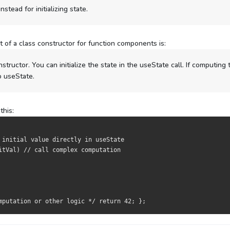
tead for initializing state.
 of a class constructor for function components is:
ructor. You can initialize the state in the useState call. If computing 
to useState.
this:
 initial value directly in useState 
itVal) // call complex computation
mputation or other logic */ return 42; };