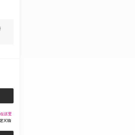
是
在这里
定义钩