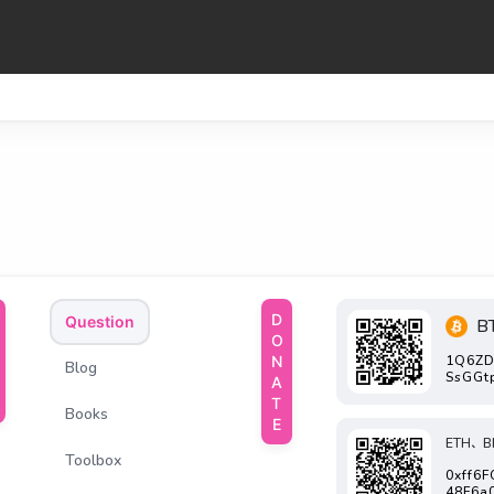
DONATE
Question
B
1Q6ZD
Blog
SsGGt
Books
ETH、B
Toolbox
0xff6
48F6a