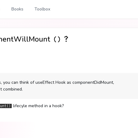
g
Books
Toolbox
nentWillMount（）？
ods, you can think of useEffect Hook as componentDidMount,
t combined.
lifecyle method in a hook?
unt()