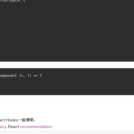
tCallback) {
omponent />, () => {
act Hooks一起使用：
acy
. React
recommendation
: