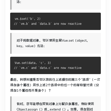
法：
vm.$set('b', 2)
// `vm.b` and `data.b` are now reactive
对于纯数据对象，可以使用全局Vue.set（object，
key，value）方法：
Vue.set(data, 'c', 3)
// `vm.c` and `data.c` are now reactive
最后，我想知道是否可以将执行上述操作的第三个“选项”（一次
添加多个属性）用作上述2个选项中的任一个的等效替代项（仅
添加1个属性而不是多个） ？
有时，您可能想在现有对象上分配许多属性，例如使用
Object.assign（）或_.extend（）。
但是，添加到对