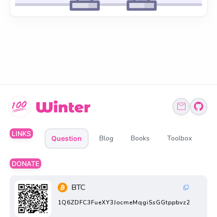
LINKS
Blog
Books
Toolbox
Question
DONATE
BTC
1Q6ZDFC3FueXY3JocmeMqgiSsGGtppbvz2