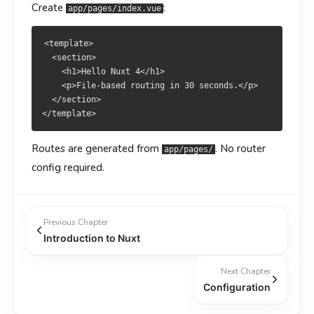
Create
:
app/pages/index.vue
<template>

  <section>

    <h1>Hello Nuxt 4</h1>

    <p>File-based routing in 30 seconds.</p>

  </section>

Routes are generated from
. No router
app/pages/
config required.
Previous Chapter
Introduction to Nuxt
Next Chapter
Configuration