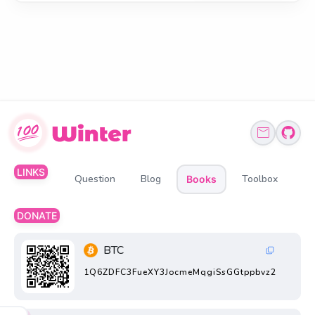
LINKS
Question
Blog
Toolbox
Books
DONATE
BTC
1Q6ZDFC3FueXY3JocmeMqgiSsGGtppbvz2