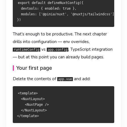
  <NuxtLayout>

  <NuxtLayout>

export default defineNuxtConfig({

    <NuxtPage />

    <NuxtPage />

  devtools: { enabled: true },

  </NuxtLayout>

  </NuxtLayout>

  modules: ['@pinia/nuxt', '@nuxtjs/tailwindcss'],

新建
新建
：
：
app/pages/index.vue
app/pages/index.vue
That's enough to be productive. The next chapter
drills into configuration — env overrides,
<template>

<template>

vs
, TypeScript integration
runtimeConfig
app.config
  <section>

  <section>

— but at this point you can already build pages.
    <h1>Hello Nuxt 4</h1>

    <h1>Hello Nuxt 4</h1>

    <p>30 秒体验文件式路由。</p>

    <p>30 秒體驗檔案式路由。</p>

Your first page
  </section>

  </section>

Delete the contents of
and add:
app.vue
路由完全由
路由完全由
生成，不需要任何路由表。
產生，毋須任何路由表。
app/pages/
app/pages/
<template>

  <NuxtLayout>

    <NuxtPage />

  </NuxtLayout>
