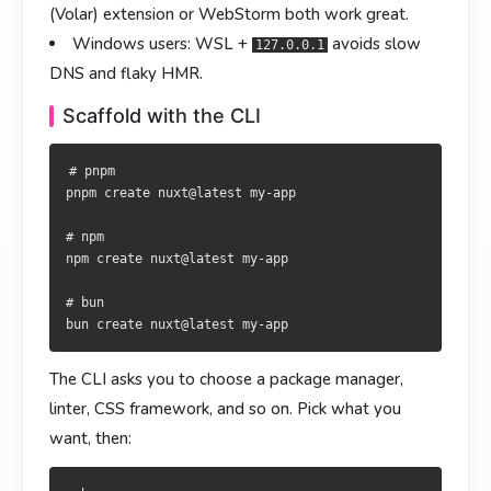
用 CLI 初始化
以 CLI 初始化
(Volar) extension or WebStorm both work great.
Windows users: WSL +
avoids slow
127.0.0.1
# pnpm

# pnpm

DNS and flaky HMR.
pnpm create nuxt@latest my-app

pnpm create nuxt@latest my-app

Scaffold with the CLI
# npm

# npm

npm create nuxt@latest my-app

npm create nuxt@latest my-app

# pnpm

# bun

# bun

pnpm create nuxt@latest my-app

# npm

npm create nuxt@latest my-app

CLI 会询问包管理器、Linter、CSS 方案等。选完后：
CLI 會詢問套件管理器、Linter、CSS 方案等。選擇完畢後：
# bun

cd my-app

cd my-app

pnpm install

pnpm install

The CLI asks you to choose a package manager,
linter, CSS framework, and so on. Pick what you
访问
開啟
就能看到默认欢迎页。
即可看到預設歡迎頁。
http://localhost:3000
http://localhost:3000
want, then:
手动安装
手動安裝