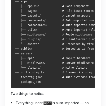
├── app/

├── server/

├── server/

│   ├── app.vue              # Root component

│   ├── api/                 # /api/* 接口

│   ├── api/                 # /api/* 端點

│   ├── pages/               # File-based routes

│   ├── middleware/          # 服务端中间件

│   ├── middleware/          # 伺服器中介層

│   ├── layouts/             # Layout wrappers

│   └── plugins/             # Nitro 插件

│   └── plugins/             # Nitro 外掛

│   ├── components/          # Auto-imported components

├── nuxt.config.ts           # 框架配置

├── nuxt.config.ts           # 框架設定

│   ├── composables/         # Auto-imported composables
├── tsconfig.json            # 从 .nuxt/ 继承

├── tsconfig.json            # 由 .nuxt/ 繼承

│   ├── utils/               # Auto-imported helpers

│   ├── middleware/          # Route middleware

│   ├── plugins/             # Client/server plugins

两点特别要记住：
兩點必須記住：
│   └── assets/              # Processed by Vite (styles
├── public/                  # Served as-is from /

下的所有内容都被自动导入
下的內容皆自動匯入
—— 自家元件與 composable 皆
—— 自己的组件与
app/
app/
├── server/

composable 都不需要写
毋須手動
│   ├── api/                 # /api/* handlers

。
。
import
import
│   ├── middleware/          # Server middleware

跑在 Nitro 上
執行於 Nitro
而非 Vite，伺服器端點都寫於此。
，不是 Vite。服务端接口都写在这里。
server/
server/
│   └── plugins/             # Nitro plugins

├── nuxt.config.ts           # Framework config

开发服务器
開發伺服器
├── tsconfig.json            # Auto-extended from .nuxt/
pnpm dev              # 启动 dev 服务器

pnpm dev              # 啟動 dev 伺服器

pnpm dev -o           # 自动打开浏览器

pnpm dev -o           # 自動開啟瀏覽器

Two things to notice:
Everything under
is auto-imported
— no
app/