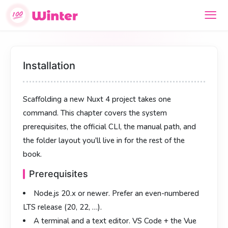
安装与创建项目
安裝與建立專案
Installation
创建一个 Nuxt 4 项目只要一条命令。本章介绍环境要求、官方
建立一個 Nuxt 4 專案只需一條指令。本章介紹環境需求、官方
Scaffolding a new Nuxt 4 project takes one
CLI、手动安装，以及后面一直会用到的目录结构。
CLI、手動安裝，以及往後會一直用到的目錄結構。
command. This chapter covers the system
环境要求
環境需求
prerequisites, the official CLI, the manual path, and
Node.js 20.x
Node.js 20.x
或更新版本，建议使用偶数 LTS（20、22、
或更新版本，建議使用偶數 LTS（20、22、
the folder layout you'll live in for the rest of the
……）。
……）。
book.
终端 + 编辑器
終端機 + 編輯器
：VS Code + Vue (Volar) 插件或 WebStorm
：VS Code + Vue (Volar) 擴充套件或
Prerequisites
都行。
WebStorm 皆可。
Node.js 20.x
or newer. Prefer an even-numbered
Windows 用户建议：用 WSL，并用
Windows 使用者建議：採用 WSL，並以
代替
取代
127.0.0.1
127.0.0.1
LTS release (20, 22, …).
，可避免 DNS 慢和 HMR 抖动。
，可避免 DNS 慢與 HMR 抖動。
localhost
localhost
A terminal
and a text editor. VS Code + the Vue