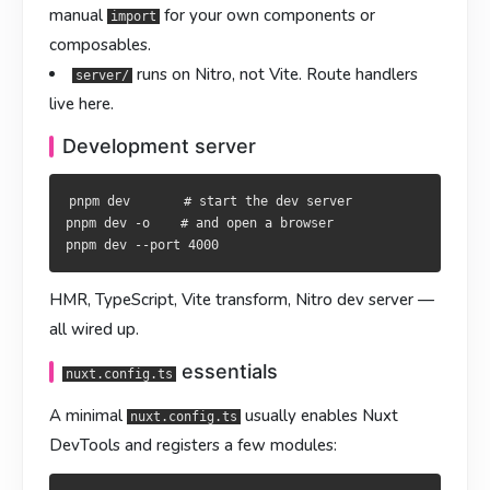
HMR、TypeScript、Vite、Nitro dev server 全部自动配好。
HMR、TypeScript、Vite、Nitro dev server 全數自動就位。
manual
for your own components or
import
composables.
基本用法
基本用法
nuxt.config.ts
nuxt.config.ts
runs on Nitro
, not Vite. Route handlers
server/
最小
最簡
一般会打开 DevTools、注册模块：
通常會啟用 DevTools 並註冊模組：
nuxt.config.ts
nuxt.config.ts
live here.
Development server
export default defineNuxtConfig({

export default defineNuxtConfig({

  devtools: { enabled: true },

  devtools: { enabled: true },

  modules: ['@pinia/nuxt', '@nuxtjs/tailwindcss'],

  modules: ['@pinia/nuxt', '@nuxtjs/tailwindcss'],

pnpm dev       # start the dev server

pnpm dev -o    # and open a browser

这点配置就足够开工了。下一章会细讲环境变量覆盖、
這樣便足以開工。下一章會詳述環境變數覆寫、
runtimeConfig
與
HMR, TypeScript, Vite transform, Nitro dev server —
的分別、TypeScript 整合等細節，不過目前已可
与
区别、TypeScript 集成等内容，
runtimeConfig
app.config
app.config
但到这一步已经可以写页面。
開始寫頁面。
all wired up.
写下第一页
寫下第一頁
essentials
nuxt.config.ts
把
把
改成：
改為：
A minimal
usually enables Nuxt
app.vue
app.vue
nuxt.config.ts
DevTools and registers a few modules:
<template>

<template>
