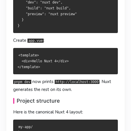
    "dev": "nuxt dev",

    "build": "nuxt build",

    "preview": "nuxt preview"

執行
启动后就能访问
即可造訪
，其餘事項
，其余细节
pnpm dev
pnpm dev
http://localhost:3000
http://localhost:3000
  }

Nuxt 会自动处理。
Nuxt 會自動處理。
目录结构
目錄結構
Create
:
app.vue
Nuxt 4 推荐的目录布局：
Nuxt 4 推薦的目錄：
<template>

  <div>Hello Nuxt 4</div>

my-app/

my-app/

├── app/

├── app/

│   ├── app.vue              # 根组件

│   ├── app.vue              # 根元件

now prints
. Nuxt
pnpm dev
http://localhost:3000
│   ├── pages/               # 文件式路由

│   ├── pages/               # 檔案式路由

│   ├── layouts/             # 布局

│   ├── layouts/             # 佈局

generates the rest on its own.
│   ├── components/          # 自动导入的组件

│   ├── components/          # 自動匯入的元件

│   ├── composables/         # 自动导入的组合式函数

│   ├── composables/         # 自動匯入的組合式函式

Project structure
│   ├── utils/               # 自动导入的工具

│   ├── utils/               # 自動匯入的工具

Here is the canonical Nuxt 4 layout:
│   ├── middleware/          # 路由中间件

│   ├── middleware/          # 路由中介層

│   ├── plugins/             # 客户端/服务端插件

│   ├── plugins/             # 客戶端／伺服器外掛

│   └── assets/              # 需要 Vite 处理的资源

│   └── assets/              # 由 Vite 處理的資源

my-app/

├── public/                  # 原样托管到 /

├── public/                  # 原樣由 / 提供
