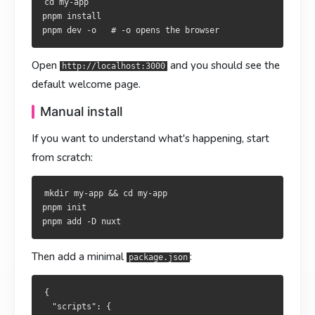
cd my-app

想搞清楚底层发生了什么，就从零开始：
想了解底層運作，就從零做起：
pnpm install

mkdir my-app && cd my-app

mkdir my-app && cd my-app

pnpm init

pnpm init

Open
and you should see the
http://localhost:3000
default welcome page.
在
在
中加入脚本：
新增指令：
package.json
package.json
Manual install
If you want to understand what's happening, start
{

{

from scratch:
  "scripts": {

  "scripts": {

    "dev": "nuxt dev",

    "dev": "nuxt dev",

    "build": "nuxt build",

    "build": "nuxt build",

mkdir my-app && cd my-app

    "preview": "nuxt preview"

    "preview": "nuxt preview"

pnpm init

  }

  }

Then add a minimal
:
package.json
新建
新建
：
：
app.vue
app.vue
{

<template>

<template>

  "scripts": {

  <div>Hello Nuxt 4</div>

  <div>Hello Nuxt 4</div>
