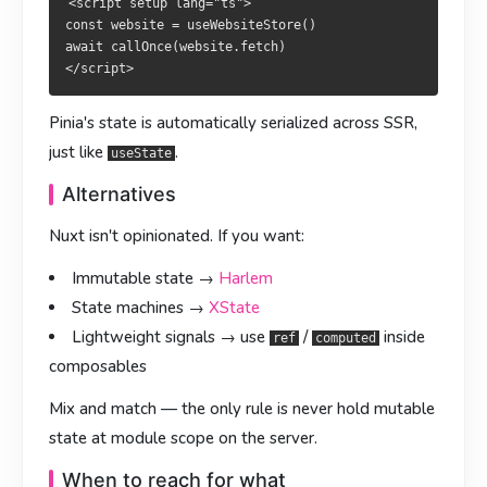
可以自由组合，唯一铁律：
服务端不要在模块顶层持有可变状态
。
<script setup lang="ts">

const website = useWebsiteStore()

可自由組合，唯一鐵律：
伺服器端不要於模組頂層持有可變狀
怎么选？
await callOnce(website.fetch)

態
。
需求
用哪个
如何抉擇？
Pinia's state is automatically serialized across SSR,
全站共享几个变量
+ composable
useState
just like
.
需求
用哪個
useState
大量派生逻辑、多 action
Pinia store
Alternatives
全站共享數個變數
+ composable
useState
每次请求的服务端数据
+
useState
callOnce
Nuxt isn't opinionated. If you want:
大量派生邏輯、多 action
Pinia store
正式的状态机
XState +
@nuxtjs/xstate
Immutable state →
Harlem
每次請求的伺服器資料
+
useState
callOnce
State machines →
XState
等业务确实需要，再升级到更重的方案。
正式狀態機
XState +
@nuxtjs/xstate
Lightweight signals → use
/
inside
ref
computed
composables
待業務確實需要，再升級至更重方案。
Mix and match — the only rule is never hold mutable
state at module scope on the server.
When to reach for what