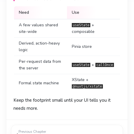
Need
Use
A few values shared
+
useState
site-wide
composable
Derived, action-heavy
Pinia store
logic
Per-request data from
+
useState
callOnce
the server
XState +
Formal state machine
@nuxtjs/xstate
Keep the footprint small until your UI tells you it
needs more.
Previous Chapter