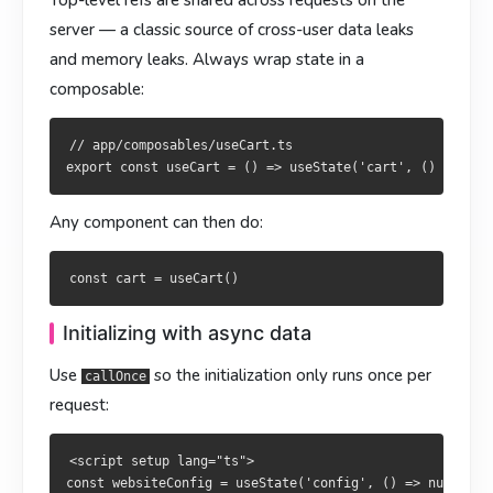
Top-level refs are
shared across requests
on the
组件里直接用：
server — a classic source of cross-user data leaks
元件直接使用：
and memory leaks. Always wrap state in a
composable:
用异步数据初始化
// app/composables/useCart.ts

以非同步資料初始化
用
让初始化每次请求只跑一次：
callOnce
使用
讓初始化每次請求只執行一次：
callOnce
Any component can then do:
<script setup lang="ts">

const websiteConfig = useState('config', () => null)

<script setup lang="ts">

const websiteConfig = useState('config', () => null)

await callOnce(async () => {

  websiteConfig.value = await $fetch('/api/site-config')

await callOnce(async () => {

Initializing with async data
})

  websiteConfig.value = await $fetch('/api/site-config')

})

Use
so the initialization only runs once per
callOnce
request:
效果类似 Nuxt 2 的
—— 服务端一次填充，客
nuxtServerInit
效果近似 Nuxt 2 的
—— 伺服器一次填充，客
户端 hydration 直接拿到。
nuxtServerInit
<script setup lang="ts">

戶端 hydration 即可取得。
共享的、自动导入的 composable
const websiteConfig = useState('config', () => null)
