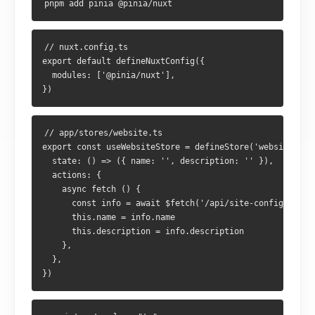
      this.description = info.description

      this.name = info.name

    },

      this.description = info.description

  },

    },

// nuxt.config.ts

  },

export default defineNuxtConfig({

  modules: ['@pinia/nuxt'],

<script setup lang="ts">

const website = useWebsiteStore()

<script setup lang="ts">

await callOnce(website.fetch)

const website = useWebsiteStore()

// app/stores/website.ts

await callOnce(website.fetch)

export const useWebsiteStore = defineStore('website', {

  state: () => ({ name: '', description: '' }),

Pinia 的 state 也会自动跨 SSR 序列化，跟
一样。
useState
  actions: {

Pinia 的 state 也會自動跨 SSR 序列化，與
相同。
    async fetch () {

useState
其它选择
      const info = await $fetch('/api/site-config')

其他選擇
      this.name = info.name

Nuxt 不押注某一种方案，需要时可选：
      this.description = info.description

Nuxt 未押注單一方案，依需擇一：
    },

不可变状态 →
Harlem
  },

不可變狀態 →
Harlem
状态机 →
XState
狀態機 →
XState
轻量 signals → 直接在 composable 里写
/
ref
computed
輕量 signals → 於 composable 內直接寫
/
ref
computed