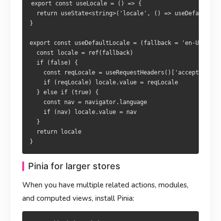
  return locale

export const useLocale = () => {

  return useState<string>('locale', () => useDefaultLoca
大型 store 用 Pinia
}

大型 store 採用 Pinia
当你有多个相互关联的 action、模块和派生视图时，上 Pinia：
export const useDefaultLocale = (fallback = 'en-US') => 
當擁有多個相關 action、模組與派生視圖時，採用 Pinia：
  const locale = ref(fallback)

  if (false) {

    const reqLocale = useRequestHeaders()['accept-langua
    if (reqLocale) locale.value = reqLocale

  } else if (true) {

// nuxt.config.ts

    const nav = navigator.language

export default defineNuxtConfig({

// nuxt.config.ts

    if (nav) locale.value = nav

  modules: ['@pinia/nuxt'],

export default defineNuxtConfig({

  }

  modules: ['@pinia/nuxt'],

  return locale

// app/stores/website.ts

Pinia for larger stores
export const useWebsiteStore = defineStore('website', {

// app/stores/website.ts

  state: () => ({ name: '', description: '' }),

export const useWebsiteStore = defineStore('website', {

When you have multiple related actions, modules,
  actions: {

  state: () => ({ name: '', description: '' }),

    async fetch () {

and computed views, install Pinia:
  actions: {

      const info = await $fetch('/api/site-config')

    async fetch () {

      this.name = info.name

      const info = await $fetch('/api/site-config')
