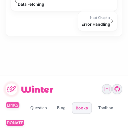
Data Fetching
Next Chapter
Error Handling
LINKS
Question
Blog
Toolbox
Books
DONATE