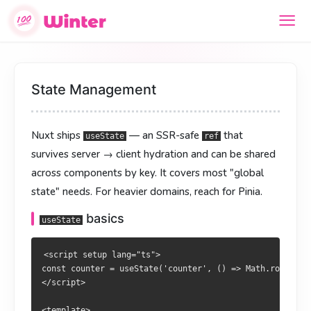
状态管理
狀態管理
State Management
Nuxt 自带
Nuxt 內建
—— 一个 SSR 友好、能在服务端到客户端
—— 一個 SSR 友善、能於伺服器到客戶端
useState
useState
Nuxt ships
— an SSR-safe
that
之间保活、按 key 共享的
保活、依 key 共享的
替代品。多數「全域狀態」使用它已足
替代品。大多数“全局状态”用它就
useState
ref
ref
ref
survives server → client hydration and can be shared
够。业务更重时再上 Pinia。
夠。業務更重時再引入 Pinia。
across components by key. It covers most "global
基础
基礎
useState
useState
state" needs. For heavier domains, reach for Pinia.
basics
<script setup lang="ts">

<script setup lang="ts">

useState
const counter = useState('counter', () => Math.round(Math.r
const counter = useState('counter', () => Math.round(Math.r
</script>

</script>

<script setup lang="ts">

const counter = useState('counter', () => Math.round(Mat
<template>

<template>

</script>

  <div>

  <div>

    Counter: {{ counter }}

    Counter: {{ counter }}

<template>
