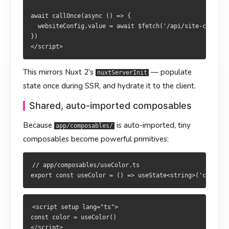
共享、自動匯入的 composable
会自动导入，小小 composable 就是强大的
await callOnce(async () => {

app/composables/
  websiteConfig.value = await $fetch('/api/site-config')
會自動匯入，小小 composable 即為強大基
基元：
app/composables/
})

元：
// app/composables/useColor.ts

// app/composables/useColor.ts

This mirrors Nuxt 2's
— populate
nuxtServerInit
state once during SSR, and hydrate it to the client.
<script setup lang="ts">

Shared, auto-imported composables
const color = useColor()

<script setup lang="ts">

</script>

const color = useColor()

Because
is auto-imported, tiny
app/composables/
</script>

composables become powerful primitives:
<template>

  <p>Current color: {{ color }}</p>

<template>

  <p>Current color: {{ color }}</p>

// app/composables/useColor.ts

清理状态
清理狀態
临时数据在导航或登出后要清掉：
<script setup lang="ts">

臨時資料在導航或登出後應清除：
const color = useColor()

</script>
