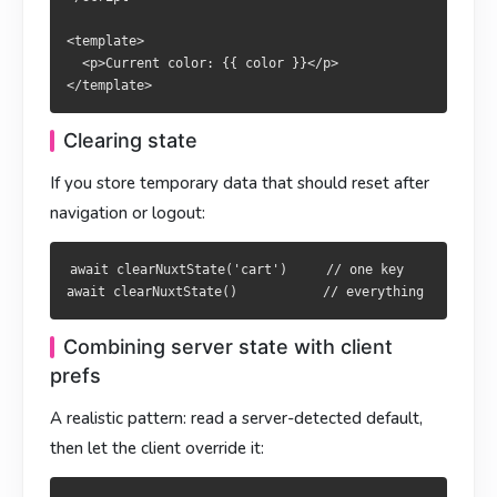
await clearNuxtState('cart')     // 某个 key

await clearNuxtState('cart')     // 某個 key

<template>

  <p>Current color: {{ color }}</p>

结合服务端检测 + 客户端偏好
結合伺服器偵測 + 客戶端偏好
一个真实模式：先取服务端默认值，再让客户端覆盖：
Clearing state
真實情境：先取伺服器預設值，再讓客戶端覆寫：
If you store temporary data that should reset after
export const useLocale = () => {

  return useState<string>('locale', () => useDefaultLocale(
export const useLocale = () => {

navigation or logout:
}

  return useState<string>('locale', () => useDefaultLocale(
}

export const useDefaultLocale = (fallback = 'zh-CN') => {

await clearNuxtState('cart')     // one key

  const locale = ref(fallback)

export const useDefaultLocale = (fallback = 'zh-HK') => {

  if (false) {

  const locale = ref(fallback)

    const reqLocale = useRequestHeaders()['accept-language'
  if (false) {

Combining server state with client
    if (reqLocale) locale.value = reqLocale

    const reqLocale = useRequestHeaders()['accept-language'
prefs
  } else if (true) {

    if (reqLocale) locale.value = reqLocale

    const nav = navigator.language

  } else if (true) {

A realistic pattern: read a server-detected default,
    if (nav) locale.value = nav

    const nav = navigator.language

then let the client override it:
  }

    if (nav) locale.value = nav

  return locale

  }
