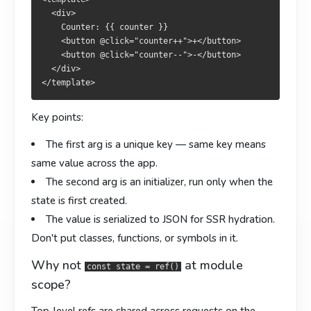
    <button @click="counter++">+</button>

    <button @click="counter++">+</button>

  <div>

    <button @click="counter--">-</button>

    <button @click="counter--">-</button>

    Counter: {{ counter }}

  </div>

  </div>

    <button @click="counter++">+</button>

    <button @click="counter--">-</button>

  </div>

关键点：
重點：
第一个参数是
第一個參數是
唯一 key
唯一 key
，相同 key 在全应用共享同一份值。
，相同 key 全應用共享同一份值。
Key points:
第二个参数是
第二個參數是
初始化函数
初始化函式
，只在首次创建时执行。
，僅於首次建立時執行。
The first arg is a
unique key
— same key means
值会被 JSON 序列化以完成 SSR hydration。别塞类、函数或
數值會以 JSON 序列化完成 SSR hydration。請勿放類別、
same value across the app.
symbol。
函式或 symbol。
The second arg is an
initializer
, run only when the
为什么不要写
為甚麼不要寫
作为模块级变量？
作為模組層級變
const state = ref()
const state = ref()
state is first created.
數？
The value is serialized to JSON for SSR hydration.
模块级 ref 在服务端会
跨请求共享
—— 这是经典的跨用户数据泄
模組層級 ref 於伺服器會
Don't put classes, functions, or symbols in it.
跨請求共享
—— 是經典的跨使用者資
露与内存泄露来源。永远把状态包进 composable：
料洩露與記憶體洩漏來源。永遠把狀態包進 composable：
Why not
at module
const state = ref()
// app/composables/useCart.ts

scope?
// app/composables/useCart.ts
