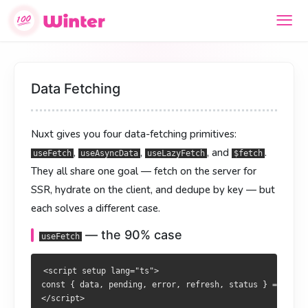
数据获取
資料獲取
Data Fetching
Nuxt 给了 4 个数据获取工具：
Nuxt 提供 4 種資料獲取工具：
、
、
、
、
useFetch
useFetch
useAsyncData
useAsyncData
Nuxt gives you four data-fetching primitives:
、
、
。它们的共同目标是 —— 在服务端获
。共同目標為 —— 於伺服器獲取、客戶
useLazyFetch
useLazyFetch
$fetch
$fetch
,
,
, and
.
取、客户端复用、按 key 去重 —— 但各自适用的场景不同。
端重用、依 key 去重 —— 但各自適用情境不同。
useFetch
useAsyncData
useLazyFetch
$fetch
They all share one goal — fetch on the server for
—— 90% 的场景
—— 90% 情境
useFetch
useFetch
SSR, hydrate on the client, and dedupe by key — but
each solves a different case.
<script setup lang="ts">

<script setup lang="ts">

const { data, pending, error, refresh, status } = await use
const { data, pending, error, refresh, status } = await use
— the 90% case
useFetch
</script>

</script>

<script setup lang="ts">

<template>

<template>

const { data, pending, error, refresh, status } = await 
  <p v-if="pending">加载中…</p>

  <p v-if="pending">載入中…</p>

</script>

  <p v-else-if="error">出错了</p>

  <p v-else-if="error">發生錯誤</p>
