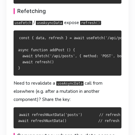
其他组件里想刷新？用同一个 key：
其他元件需刷新？共用相同 key：
Refetching
await refreshNuxtData('posts')        // 按 key 刷新

await refreshNuxtData('posts')        // 依 key 刷新

/
expose
:
useFetch
useAsyncData
refresh()
服务端路由：数据从哪里来
伺服器路由：資料從哪裡來
const { data, refresh } = await useFetch('/api/posts')

处理器放在
處理器置於
，文件名后缀映射 HTTP 方法：
，檔名後綴對應 HTTP 方法：
async function addPost () {

server/api/
server/api/
  await $fetch('/api/posts', { method: 'POST', body: {/*
  await refresh()

// server/api/posts.get.ts

// server/api/posts.get.ts

export default defineEventHandler(() => {

export default defineEventHandler(() => {

  return [{ id: 1, title: 'Hello' }]

  return [{ id: 1, title: 'Hello' }]

Need to revalidate a
call from
useAsyncData
elsewhere (e.g. after a mutation in another
component)? Share the key:
// server/api/posts.post.ts

// server/api/posts.post.ts

export default defineEventHandler(async (event) => {

export default defineEventHandler(async (event) => {

  const body = await readBody<{ title: string }>(event)

  const body = await readBody<{ title: string }>(event)

await refreshNuxtData('posts')        // refresh by key

  // 写库 …

  // 寫入資料庫 …

  return { ok: true }

  return { ok: true }
