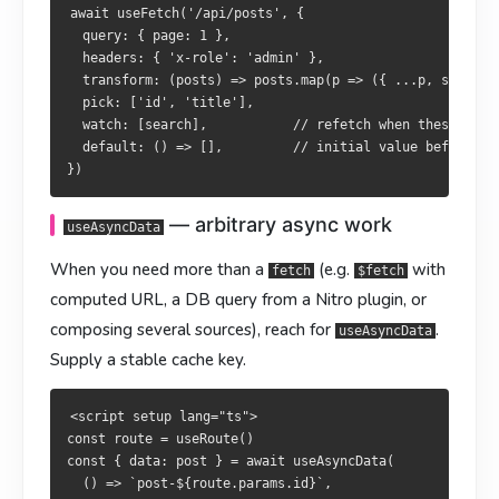
  default: () => [],         // 首次未返回前的默认值

  default: () => [],         // 首次回應前的預設值

await useFetch('/api/posts', {

  query: { page: 1 },

  headers: { 'x-role': 'admin' },

—— 任意异步逻辑
—— 任意非同步邏輯
useAsyncData
useAsyncData
  transform: (posts) => posts.map(p => ({ ...p, shortTit
  pick: ['id', 'title'],

不是简单
非單純
（如 URL 需計算、要查資料庫、需合併多個來
（比如 URL 需要计算、要查询数据库、要合并多
fetch
fetch
  watch: [search],           // refetch when these refs 
  default: () => [],         // initial value before fir
个来源），用
源）時使用
，並提供
，并给一个
穩定的 key
稳定的 key
：
：
useAsyncData
useAsyncData
<script setup lang="ts">

<script setup lang="ts">

— arbitrary async work
useAsyncData
const route = useRoute()

const route = useRoute()

const { data: post } = await useAsyncData(

const { data: post } = await useAsyncData(

When you need more than a
(e.g.
with
fetch
$fetch
  () => `post-${route.params.id}`,

  () => `post-${route.params.id}`,

computed URL, a DB query from a Nitro plugin, or
  () => $fetch(`/api/posts/${route.params.id}`),

  () => $fetch(`/api/posts/${route.params.id}`),

  { watch: [() => route.params.id] }

  { watch: [() => route.params.id] }

composing several sources), reach for
.
useAsyncData
)

)

Supply a stable cache key.
<script setup lang="ts">

其实
實際上
就是
就是
useFetch
useFetch
useAsyncData(key, () => $fetch(url,
useAsyncData(key, () => $fetch(url,
const route = useRoute()

的薄封装。
的薄封裝。
opts))
opts))
const { data: post } = await useAsyncData(

  () => `post-${route.params.id}`,

—— 不阻塞导航
—— 不阻塞導航
useLazyFetch
useLazyFetch