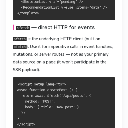
  <SkeletonList v-if="pending" />

  <RecommendationList v-else :items="data" />

<script setup lang="ts">

<script setup lang="ts">

async function createPost () {

async function createPost () {

  return await $fetch('/api/posts', {

  return await $fetch('/api/posts', {

    method: 'POST',

    method: 'POST',

— direct HTTP for events
$fetch
    body: { title: '新文章' },

    body: { title: '新文章' },

  })

  })

is the underlying HTTP client (built on
$fetch
}

}

). Use it for imperative calls in event handlers,
ofetch
mutations, or server routes —
not
as your primary
重新拉取
重新請求
data source on a page (it won't participate in the
SSR payload).
/
/
都返回了
皆回傳
：
：
useFetch
useFetch
useAsyncData
useAsyncData
refresh()
refresh()
<script setup lang="ts">

const { data, refresh } = await useFetch('/api/posts')

const { data, refresh } = await useFetch('/api/posts')

async function createPost () {

  return await $fetch('/api/posts', {

async function addPost () {

async function addPost () {

    method: 'POST',

  await $fetch('/api/posts', { method: 'POST', body: {/* … 
  await $fetch('/api/posts', { method: 'POST', body: {/* … 
    body: { title: 'New post' },

  await refresh()

  await refresh()

  })

}
