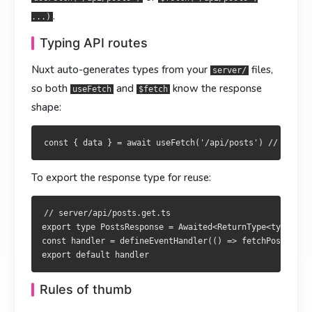
.
页面级 SSR 数据？
頁面層級 SSR 資料？
→
→
...)
useFetch
useFetch
自定义异步逻辑 + 稳定缓存？
自訂非同步邏輯 + 穩定快取？
→
→
useAsyncData
useAsyncData
Typing API routes
次要的非阻塞数据？
次要非阻塞資料？
→
→
/
/
useLazyFetch
useLazyFetch
lazy: true
lazy: true
Nuxt auto-generates types from your
files,
server/
用户触发的写操作？
使用者觸發的寫入？
→
→
+
+
$fetch
$fetch
refresh()
refresh()
so both
and
know the response
useFetch
$fetch
多个组件要同一份数据？
多個元件共享同一份資料？
→ 用相同的 key
→ 使用相同 key
shape:
照这个路子，页面就能 SSR 到位、预取顺滑、不做重复请求。
如此一來，頁面可 SSR 正確、預取順暢、避免重複請求。
To export the response type for reuse:
// server/api/posts.get.ts

export type PostsResponse = Awaited<ReturnType<typeof ha
const handler = defineEventHandler(() => fetchPosts())

Rules of thumb