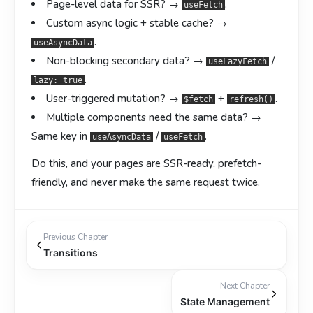
Page-level data for SSR?
→
.
useFetch
Custom async logic + stable cache?
→
.
useAsyncData
Non-blocking secondary data?
→
/
useLazyFetch
.
lazy: true
User-triggered mutation?
→
+
.
$fetch
refresh()
Multiple components need the same data?
→
Same key in
/
.
useAsyncData
useFetch
Do this, and your pages are SSR-ready, prefetch-
friendly, and never make the same request twice.
Previous Chapter
Transitions
Next Chapter
State Management