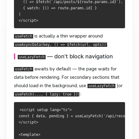
  () => $fetch(`/api/posts/${route.params.id}`),

  { watch: [() => route.params.id] }

默认
預設
，整个页面要等数据就位才渲染。次要内容
，整頁需等資料就緒才渲染。次要內容可
useFetch
useFetch
await
await
)

可以用
用
（或
（或
）背景載
）后
useLazyFetch
useLazyFetch
useFetch(..., { lazy: true })
useFetch(..., { lazy: true })
台加载：
入：
is actually a thin wrapper around
useFetch
.
<script setup lang="ts">

<script setup lang="ts">

useAsyncData(key, () => $fetch(url, opts))
const { data, pending } = useLazyFetch('/api/recommendation
const { data, pending } = useLazyFetch('/api/recommendation
— don't block navigation
</script>

</script>

useLazyFetch
awaits by default — the page waits for
<template>

<template>

useFetch
  <SkeletonList v-if="pending" />

  <SkeletonList v-if="pending" />

data before rendering. For secondary sections that
  <RecommendationList v-else :items="data" />

  <RecommendationList v-else :items="data" />

should load in the background, use
(or
useLazyFetch
):
useFetch(..., { lazy: true })
—— 事件中的直连 HTTP
—— 事件中的直連 HTTP
$fetch
$fetch
<script setup lang="ts">

是底层 HTTP 客户端（基于
是底層 HTTP 客戶端（基於
），用来在事件处理
），用於事件處理
$fetch
$fetch
ofetch
ofetch
const { data, pending } = useLazyFetch('/api/recommendat
</script>

器、提交动作、服务端路由里做命令式调用。
器、提交動作、伺服器路由中的命令式呼叫。
不要
請勿
拿来当页面主数
當頁面主資料
据源 —— 它不参与 SSR payload。
來源 —— 它不參與 SSR payload。
<template>
