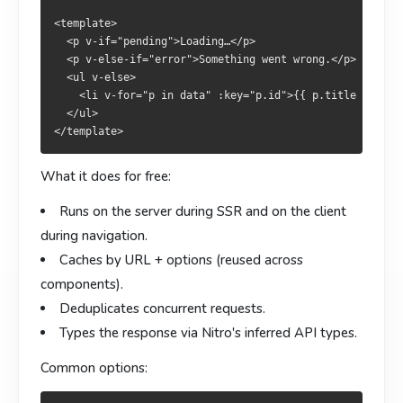
  <ul v-else>

  <ul v-else>

<template>

    <li v-for="p in data" :key="p.id">{{ p.title }}</li>

    <li v-for="p in data" :key="p.id">{{ p.title }}</li>

  <p v-if="pending">Loading…</p>

  </ul>

  </ul>

  <p v-else-if="error">Something went wrong.</p>

  <ul v-else>

    <li v-for="p in data" :key="p.id">{{ p.title }}</li>
它自动做了：
它自動處理：
  </ul>

SSR 阶段在服务端请求，客户端导航再走一次。
SSR 階段於伺服器請求，客戶端導航再執行一次。
按 URL + 选项缓存，多个组件可复用。
以 URL + 選項快取，多個元件可重用。
What it does for free:
合并并发请求。
合併並發請求。
Runs on the server during SSR and on the client
通过 Nitro 推导的 API 类型给响应加上类型。
透過 Nitro 推導的 API 型別賦予回應型別。
during navigation.
常用选项：
常用選項：
Caches by URL + options (reused across
components).
await useFetch('/api/posts', {

await useFetch('/api/posts', {

Deduplicates concurrent requests.
  query: { page: 1 },

  query: { page: 1 },

Types the response via Nitro's inferred API types.
  headers: { 'x-role': 'admin' },

  headers: { 'x-role': 'admin' },

  transform: (posts) => posts.map(p => ({ ...p, shortTitle:
  transform: (posts) => posts.map(p => ({ ...p, shortTitle:
Common options:
  pick: ['id', 'title'],

  pick: ['id', 'title'],

  watch: [search],           // 这些 ref 变化时重新请求

  watch: [search],           // 這些 ref 變化時重新請求
