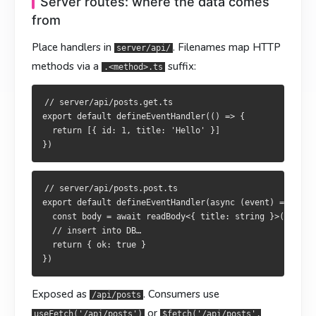
Server routes: where the data comes
from
暴露为
暴露為
，页面里用
，頁面內以
或
或
/api/posts
/api/posts
useFetch('/api/posts')
useFetch('/api/posts')
Place handlers in
. Filenames map HTTP
调用。
呼叫。
server/api/
$fetch('/api/posts', ...)
$fetch('/api/posts', ...)
methods via a
suffix:
.<method>.ts
API 路由的类型
API 路由型別
Nuxt 会自动根据
Nuxt 會自動依
檔案產生型別，
文件生成类型，
與
与
// server/api/posts.get.ts

server/
server/
useFetch
useFetch
$fetch
$fetch
export default defineEventHandler(() => {

都能拿到响应类型：
皆可取得回應型別：
  return [{ id: 1, title: 'Hello' }]

// server/api/posts.post.ts

想导出响应类型复用：
欲匯出回應型別重用：
export default defineEventHandler(async (event) => {

  const body = await readBody<{ title: string }>(event)

// server/api/posts.get.ts

// server/api/posts.get.ts

  // insert into DB…

export type PostsResponse = Awaited<ReturnType<typeof handl
export type PostsResponse = Awaited<ReturnType<typeof handl
  return { ok: true }

const handler = defineEventHandler(() => fetchPosts())

const handler = defineEventHandler(() => fetchPosts())

Exposed as
. Consumers use
/api/posts
选择原则
選擇原則
or
useFetch('/api/posts')
$fetch('/api/posts',