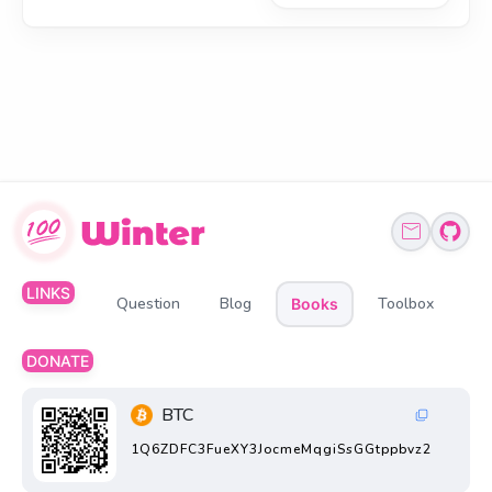
LINKS
Question
Blog
Toolbox
Books
DONATE
BTC
1Q6ZDFC3FueXY3JocmeMqgiSsGGtppbvz2