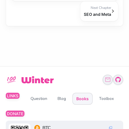
Next Chapter
SEO and Meta
LINKS
Question
Blog
Toolbox
Books
DONATE
BTC