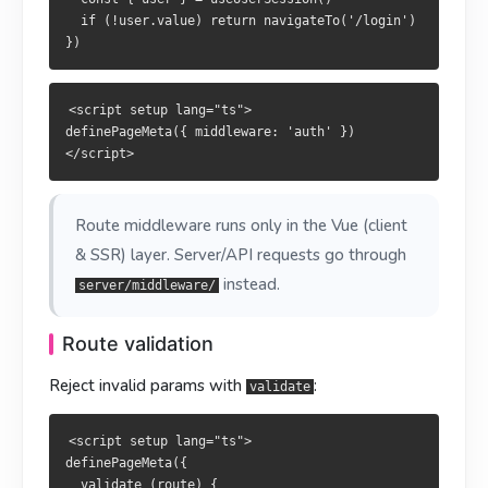
路由中间件只在 Vue（客户端 & SSR）层执行。服务端／
  if (!user.value) return navigateTo('/login')

API 请求走
路由中介層僅於 Vue（客戶端 & SSR）層執行。伺服器／
。
server/middleware/
API 請求請改用
。
server/middleware/
路由校验
<script setup lang="ts">

definePageMeta({ middleware: 'auth' })

路由驗證
用
校验参数：
validate
以
驗證參數：
validate
<script setup lang="ts">

Route middleware runs only in the Vue (client
definePageMeta({

<script setup lang="ts">

& SSR) layer. Server/API requests go through
  validate (route) {

definePageMeta({

    return typeof route.params.id === 'string' && /^\d+$/.t
instead.
  validate (route) {

server/middleware/
  },

    return typeof route.params.id === 'string' && /^\d+$/.t
})

  },

Route validation
})

Reject invalid params with
:
validate
返回假值会触发 404；返回
可以自定
{ status, statusText }
义响应。
回傳假值會觸發 404；回傳
可自訂回
{ status, statusText }
<script setup lang="ts">

應。
概览
definePageMeta({

definePageMeta
  validate (route) {
