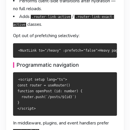
Performs client-side transitions after hydration —
no full reloads.
Adds
/
.router-link-active
.router-link-exact-
classes.
active
程序式导航
程式化導航
Opt out of prefetching selectively:
<script setup lang="ts">

<script setup lang="ts">

const router = useRouter()

const router = useRouter()

function openPost (id: number) {

function openPost (id: number) {

  router.push(`/posts/${id}`)

  router.push(`/posts/${id}`)

Programmatic navigation
}

}

<script setup lang="ts">

在中间件、插件、事件处理器里优先使用
於中介層、外掛、事件處理器中，優先使用
：
：
navigateTo()
navigateTo()
const router = useRouter()

function openPost (id: number) {

  router.push(`/posts/${id}`)

export default defineNuxtRouteMiddleware((to) => {

export default defineNuxtRouteMiddleware((to) => {

}

  if (!to.path.startsWith('/public')) return navigateTo('/l
  if (!to.path.startsWith('/public')) return navigateTo('/l
In middleware, plugins, and event handlers prefer
路由中间件
路由中介層