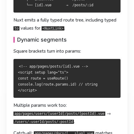
Nuxt 会生成完整的类型化路由树，
Nuxt 會產生完整的型別化路由樹，
的
的
值也会带
亦具型
<NuxtLink>
<NuxtLink>
to
to
类型。
別。
Nuxt emits a fully typed route tree, including typed
动态段
動態段
values for
.
to
<NuxtLink>
方括号即 params：
方括號即 params：
Dynamic segments
Square brackets turn into params:
<!-- app/pages/posts/[id].vue -->

<!-- app/pages/posts/[id].vue -->

<script setup lang="ts">

<script setup lang="ts">

const route = useRoute()

const route = useRoute()

<!-- app/pages/posts/[id].vue -->

console.log(route.params.id) // string

console.log(route.params.id) // string

<script setup lang="ts">

const route = useRoute()

console.log(route.params.id) // string

多个参数也 OK：
多個參數亦可：
→
→
app/pages/users/[userId]/posts/[postId].vue
app/pages/users/[userId]/posts/[postId].vue
Multiple params work too:
。
。
/users/:userId/posts/:postId
/users/:userId/posts/:postId
→
app/pages/users/[userId]/posts/[postId].vue
Catch-all
Catch-all
：
：
会匹配
會匹配
app/pages/docs/[...slug].vue
app/pages/docs/[...slug].vue
.
/users/:userId/posts/:postId
，
，
。
。
/docs/a/b/c
/docs/a/b/c
route.params.slug = ['a', 'b', 'c']
route.params.slug = ['a', 'b', 'c']
Catch-all
:
matches
app/pages/docs/[...slug].vue