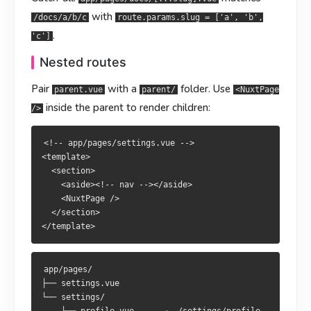
嵌套路由
巢狀路由
with
/docs/a/b/c
route.params.slug = ['a', 'b',
让
讓
和
與
目录共存，在父组件里放
目錄共存，父元件內使用
.
parent.vue
parent.vue
parent/
parent/
<NuxtPage
<NuxtPage
'c']
：
：
/>
/>
Nested routes
Pair
with a
folder. Use
<!-- app/pages/settings.vue -->

<!-- app/pages/settings.vue -->

parent.vue
parent/
<NuxtPage
<template>

<template>

inside the parent to render children:
/>
  <section>

  <section>

    <aside><!-- 导航 --></aside>

    <aside><!-- 導覽 --></aside>

<!-- app/pages/settings.vue -->

    <NuxtPage />

    <NuxtPage />

<template>

  </section>

  </section>

  <section>

    <aside><!-- nav --></aside>

    <NuxtPage />

  </section>

app/pages/

app/pages/

├── settings.vue

├── settings.vue

└── settings/

└── settings/

    ├── profile.vue      →  /settings/profile

    ├── profile.vue      →  /settings/profile

app/pages/

├── settings.vue

└── settings/

导航
導航
<NuxtLink>
<NuxtLink>