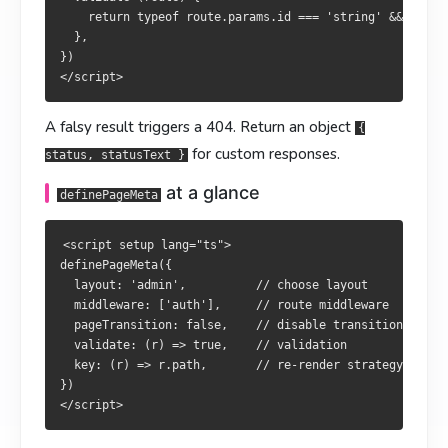
一覽
definePageMeta
    return typeof route.params.id === 'string' && /^\d+$
<script setup lang="ts">

  },

definePageMeta({

})

<script setup lang="ts">

  layout: 'admin',          // 指定布局

definePageMeta({

  middleware: ['auth'],     // 路由中间件

  layout: 'admin',          // 指定佈局

  pageTransition: false,    // 关闭过渡

  middleware: ['auth'],     // 路由中介層

A falsy result triggers a 404. Return an object
{
  validate: (r) => true,    // 校验

  pageTransition: false,    // 關閉過渡

for custom responses.
  key: (r) => r.path,       // 重渲染策略

status, statusText }
  validate: (r) => true,    // 驗證

})

  key: (r) => r.path,       // 重新渲染策略

at a glance
definePageMeta
})

在
→
这种相同路由不同参数的场景下，加
/posts/1
/posts/2
<script setup lang="ts">

definePageMeta({

於
可以让组件重新创建。
→
這類同路由不同參數的場景，加上
key
/posts/1
/posts/2
  layout: 'admin',          // choose layout

可讓元件重新建立。
key
小结
  middleware: ['auth'],     // route middleware

  pageTransition: false,    // disable transitions

小結
把
文件丢进
，路由就已经有了。
  validate: (r) => true,    // validation

.vue
app/pages/
  key: (r) => r.path,       // re-render strategy

应用内跳转一律
把
丟進
，路由即已就位。
，获得预取与过渡。
.vue
app/pages/
<NuxtLink>
})

鉴权、重定向、守卫交给中间件。
應用內跳轉一律
，自動享受預取與過渡。
<NuxtLink>
鑑權、重導向、守衛交給中介層。
用来声明布局、中间件、校验等。
definePageMeta