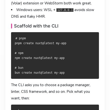
用 CLI 初始化
以 CLI 初始化
(Volar) extension or WebStorm both work great.
Windows users: WSL +
avoids slow
127.0.0.1
# pnpm

# pnpm

DNS and flaky HMR.
pnpm create nuxt@latest my-app

pnpm create nuxt@latest my-app

Scaffold with the CLI
# npm

# npm

npm create nuxt@latest my-app

npm create nuxt@latest my-app

# pnpm

# bun

# bun

pnpm create nuxt@latest my-app

# npm

npm create nuxt@latest my-app

CLI 会询问包管理器、Linter、CSS 方案等。选完后：
CLI 會詢問套件管理器、Linter、CSS 方案等。選擇完畢後：
# bun

cd my-app

cd my-app

pnpm install

pnpm install

The CLI asks you to choose a package manager,
linter, CSS framework, and so on. Pick what you
访问
開啟
就能看到默认欢迎页。
即可看到預設歡迎頁。
http://localhost:3000
http://localhost:3000
want, then:
手动安装
手動安裝