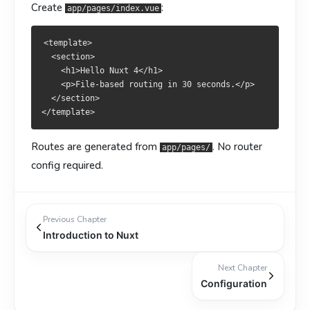
Create
:
app/pages/index.vue
<template>

  <section>

    <h1>Hello Nuxt 4</h1>

    <p>File-based routing in 30 seconds.</p>

  </section>

Routes are generated from
. No router
app/pages/
config required.
Previous Chapter
Introduction to Nuxt
Next Chapter
Configuration