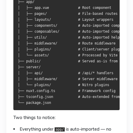
├── app/

├── server/

├── server/

│   ├── app.vue              # Root component

│   ├── api/                 # /api/* 接口

│   ├── api/                 # /api/* 端點

│   ├── pages/               # File-based routes

│   ├── middleware/          # 服务端中间件

│   ├── middleware/          # 伺服器中介層

│   ├── layouts/             # Layout wrappers

│   └── plugins/             # Nitro 插件

│   └── plugins/             # Nitro 外掛

│   ├── components/          # Auto-imported components

├── nuxt.config.ts           # 框架配置

├── nuxt.config.ts           # 框架設定

│   ├── composables/         # Auto-imported composables
├── tsconfig.json            # 从 .nuxt/ 继承

├── tsconfig.json            # 由 .nuxt/ 繼承

│   ├── utils/               # Auto-imported helpers

│   ├── middleware/          # Route middleware

│   ├── plugins/             # Client/server plugins

两点特别要记住：
兩點必須記住：
│   └── assets/              # Processed by Vite (styles
├── public/                  # Served as-is from /

下的所有内容都被自动导入
下的內容皆自動匯入
—— 自家元件與 composable 皆
—— 自己的组件与
app/
app/
├── server/

composable 都不需要写
毋須手動
│   ├── api/                 # /api/* handlers

。
。
import
import
│   ├── middleware/          # Server middleware

跑在 Nitro 上
執行於 Nitro
而非 Vite，伺服器端點都寫於此。
，不是 Vite。服务端接口都写在这里。
server/
server/
│   └── plugins/             # Nitro plugins

├── nuxt.config.ts           # Framework config

开发服务器
開發伺服器
├── tsconfig.json            # Auto-extended from .nuxt/
pnpm dev              # 启动 dev 服务器

pnpm dev              # 啟動 dev 伺服器

pnpm dev -o           # 自动打开浏览器

pnpm dev -o           # 自動開啟瀏覽器

Two things to notice:
Everything under
is auto-imported
— no
app/