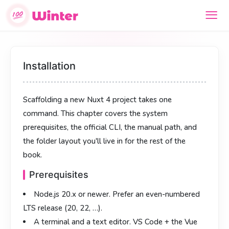
安装与创建项目
安裝與建立專案
Installation
创建一个 Nuxt 4 项目只要一条命令。本章介绍环境要求、官方
建立一個 Nuxt 4 專案只需一條指令。本章介紹環境需求、官方
Scaffolding a new Nuxt 4 project takes one
CLI、手动安装，以及后面一直会用到的目录结构。
CLI、手動安裝，以及往後會一直用到的目錄結構。
command. This chapter covers the system
环境要求
環境需求
prerequisites, the official CLI, the manual path, and
Node.js 20.x
Node.js 20.x
或更新版本，建议使用偶数 LTS（20、22、
或更新版本，建議使用偶數 LTS（20、22、
the folder layout you'll live in for the rest of the
……）。
……）。
book.
终端 + 编辑器
終端機 + 編輯器
：VS Code + Vue (Volar) 插件或 WebStorm
：VS Code + Vue (Volar) 擴充套件或
Prerequisites
都行。
WebStorm 皆可。
Node.js 20.x
or newer. Prefer an even-numbered
Windows 用户建议：用 WSL，并用
Windows 使用者建議：採用 WSL，並以
代替
取代
127.0.0.1
127.0.0.1
LTS release (20, 22, …).
，可避免 DNS 慢和 HMR 抖动。
，可避免 DNS 慢與 HMR 抖動。
localhost
localhost
A terminal
and a text editor. VS Code + the Vue