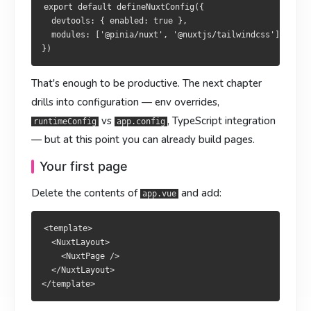
  <NuxtLayout>

  <NuxtLayout>

export default defineNuxtConfig({

    <NuxtPage />

    <NuxtPage />

  devtools: { enabled: true },

  </NuxtLayout>

  </NuxtLayout>

  modules: ['@pinia/nuxt', '@nuxtjs/tailwindcss'],

新建
新建
：
：
app/pages/index.vue
app/pages/index.vue
That's enough to be productive. The next chapter
drills into configuration — env overrides,
<template>

<template>

vs
, TypeScript integration
runtimeConfig
app.config
  <section>

  <section>

— but at this point you can already build pages.
    <h1>Hello Nuxt 4</h1>

    <h1>Hello Nuxt 4</h1>

    <p>30 秒体验文件式路由。</p>

    <p>30 秒體驗檔案式路由。</p>

Your first page
  </section>

  </section>

Delete the contents of
and add:
app.vue
路由完全由
路由完全由
生成，不需要任何路由表。
產生，毋須任何路由表。
app/pages/
app/pages/
<template>

  <NuxtLayout>

    <NuxtPage />

  </NuxtLayout>
