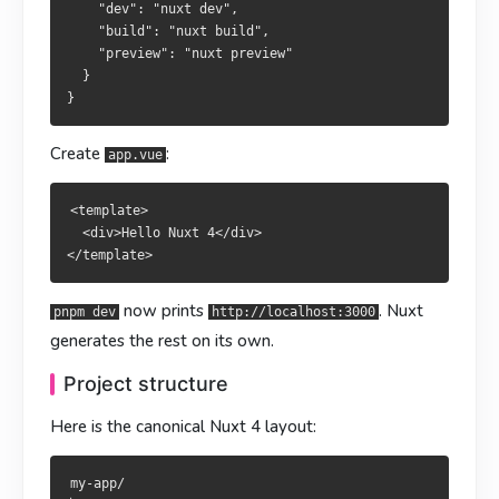
    "dev": "nuxt dev",

    "build": "nuxt build",

    "preview": "nuxt preview"

執行
启动后就能访问
即可造訪
，其餘事項
，其余细节
pnpm dev
pnpm dev
http://localhost:3000
http://localhost:3000
  }

Nuxt 会自动处理。
Nuxt 會自動處理。
目录结构
目錄結構
Create
:
app.vue
Nuxt 4 推荐的目录布局：
Nuxt 4 推薦的目錄：
<template>

  <div>Hello Nuxt 4</div>

my-app/

my-app/

├── app/

├── app/

│   ├── app.vue              # 根组件

│   ├── app.vue              # 根元件

now prints
. Nuxt
pnpm dev
http://localhost:3000
│   ├── pages/               # 文件式路由

│   ├── pages/               # 檔案式路由

│   ├── layouts/             # 布局

│   ├── layouts/             # 佈局

generates the rest on its own.
│   ├── components/          # 自动导入的组件

│   ├── components/          # 自動匯入的元件

│   ├── composables/         # 自动导入的组合式函数

│   ├── composables/         # 自動匯入的組合式函式

Project structure
│   ├── utils/               # 自动导入的工具

│   ├── utils/               # 自動匯入的工具

Here is the canonical Nuxt 4 layout:
│   ├── middleware/          # 路由中间件

│   ├── middleware/          # 路由中介層

│   ├── plugins/             # 客户端/服务端插件

│   ├── plugins/             # 客戶端／伺服器外掛

│   └── assets/              # 需要 Vite 处理的资源

│   └── assets/              # 由 Vite 處理的資源

my-app/

├── public/                  # 原样托管到 /

├── public/                  # 原樣由 / 提供
