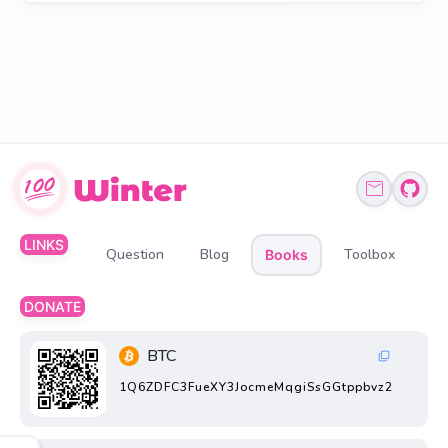
LINKS
Question
Blog
Toolbox
Books
DONATE
BTC
1Q6ZDFC3FueXY3JocmeMqgiSsGGtppbvz2