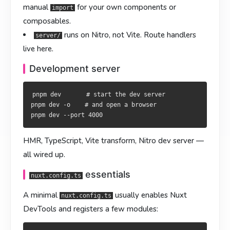
HMR、TypeScript、Vite、Nitro dev server 全部自动配好。
HMR、TypeScript、Vite、Nitro dev server 全數自動就位。
manual
for your own components or
import
composables.
基本用法
基本用法
nuxt.config.ts
nuxt.config.ts
runs on Nitro
, not Vite. Route handlers
server/
最小
最簡
一般会打开 DevTools、注册模块：
通常會啟用 DevTools 並註冊模組：
nuxt.config.ts
nuxt.config.ts
live here.
Development server
export default defineNuxtConfig({

export default defineNuxtConfig({

  devtools: { enabled: true },

  devtools: { enabled: true },

  modules: ['@pinia/nuxt', '@nuxtjs/tailwindcss'],

  modules: ['@pinia/nuxt', '@nuxtjs/tailwindcss'],

pnpm dev       # start the dev server

pnpm dev -o    # and open a browser

这点配置就足够开工了。下一章会细讲环境变量覆盖、
這樣便足以開工。下一章會詳述環境變數覆寫、
runtimeConfig
與
HMR, TypeScript, Vite transform, Nitro dev server —
的分別、TypeScript 整合等細節，不過目前已可
与
区别、TypeScript 集成等内容，
runtimeConfig
app.config
app.config
但到这一步已经可以写页面。
開始寫頁面。
all wired up.
写下第一页
寫下第一頁
essentials
nuxt.config.ts
把
把
改成：
改為：
A minimal
usually enables Nuxt
app.vue
app.vue
nuxt.config.ts
DevTools and registers a few modules:
<template>

<template>
