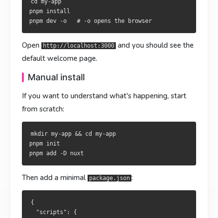
cd my-app

想搞清楚底层发生了什么，就从零开始：
想了解底層運作，就從零做起：
pnpm install

mkdir my-app && cd my-app

mkdir my-app && cd my-app

pnpm init

pnpm init

Open
and you should see the
http://localhost:3000
default welcome page.
在
在
中加入脚本：
新增指令：
package.json
package.json
Manual install
If you want to understand what's happening, start
{

{

from scratch:
  "scripts": {

  "scripts": {

    "dev": "nuxt dev",

    "dev": "nuxt dev",

    "build": "nuxt build",

    "build": "nuxt build",

mkdir my-app && cd my-app

    "preview": "nuxt preview"

    "preview": "nuxt preview"

pnpm init

  }

  }

Then add a minimal
:
package.json
新建
新建
：
：
app.vue
app.vue
{

<template>

<template>

  "scripts": {

  <div>Hello Nuxt 4</div>

  <div>Hello Nuxt 4</div>
