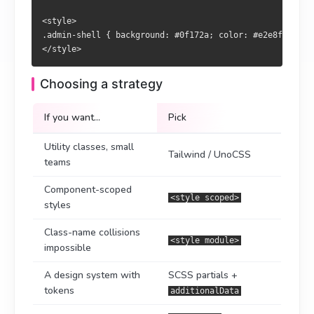
設計系統 + 設計 token
SCSS +
additionalData
<style>

没有所谓“标准答案”，Nuxt 允许你在同一个项目里混着用。
可自訂主題
+ CSS 變數
app.config
.admin-shell { background: #0f172a; color: #e2e8f0; }

沒有所謂「標準答案」，Nuxt 允許你於同一專案混合使用。
Choosing a strategy
If you want…
Pick
Utility classes, small
Tailwind / UnoCSS
teams
Component-scoped
<style scoped>
styles
Class-name collisions
<style module>
impossible
A design system with
SCSS partials +
tokens
additionalData