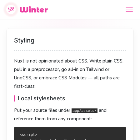
样式方案
樣式方案
Styling
Nuxt 对样式方案几乎不设限：纯 CSS、预处理器、Tailwind /
Nuxt 對樣式方案幾乎不設限：純 CSS、預處理器、Tailwind／
Nuxt is not opinionated about CSS. Write plain CSS,
UnoCSS，或 CSS Modules —— 都是“一等公民”。
UnoCSS，或 CSS Modules —— 皆為「一等公民」。
pull in a preprocessor, go all-in on Tailwind or
本地样式文件
本地樣式檔
UnoCSS, or embrace CSS Modules — all paths are
把源文件放进
把原始檔放於
，任何组件里都能引用：
，任一元件皆可引用：
first-class.
app/assets/
app/assets/
Local stylesheets
<script>

<script>

import '~/assets/css/first.css'

import '~/assets/css/first.css'

Put your source files under
and
app/assets/
</script>

</script>

reference them from any component:
<style>

<style>

@import url("~/assets/css/second.css");

@import url("~/assets/css/second.css");

<script>
