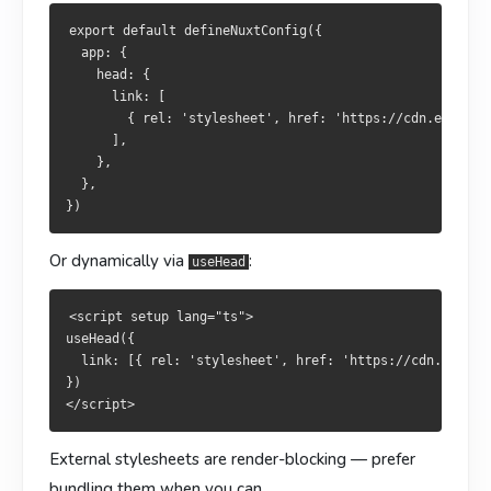
  },

    },

export default defineNuxtConfig({

  },

  app: {

    head: {

或通过
动态挂载：
useHead
      link: [

或透過
動態掛載：
useHead
        { rel: 'stylesheet', href: 'https://cdn.example.
      ],

<script setup lang="ts">

    },

useHead({

<script setup lang="ts">

  },

  link: [{ rel: 'stylesheet', href: 'https://cdn.example.co
useHead({

})

  link: [{ rel: 'stylesheet', href: 'https://cdn.example.co
})

Or dynamically via
:
useHead
外部样式表会阻塞渲染，能本地化时尽量本地化。
外部樣式表會阻塞渲染，可本地化者盡量本地化。
<script setup lang="ts">

预处理器（SCSS / Sass / Less / Stylus）
useHead({

預處理器（SCSS / Sass / Less / Stylus）
  link: [{ rel: 'stylesheet', href: 'https://cdn.example
安装预处理器后 Vite 会自动识别：
})

安裝預處理器後 Vite 會自動識別：
External stylesheets are render-blocking — prefer
bundling them when you can.