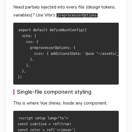
  },

    },

Need partials injected into every file (design tokens,
  },

variables)? Use Vite's
:
preprocessorOptions
单文件组件样式
單檔元件樣式
export default defineNuxtConfig({

这正是 Vue 的强项：
  vite: {

這正是 Vue 的強項：
    css: {

<script setup lang="ts">

      preprocessorOptions: {

const isActive = ref(true)

        scss: { additionalData: '@use "~/assets/_colors.
<script setup lang="ts">

const color = ref('crimson')

      },

const isActive = ref(true)

</script>

    },

const color = ref('crimson')

  },

</script>

<template>

  <div :class="['box', { active: isActive }]">

<template>

    <p :style="{ color }">hello</p>

Single-file component styling
  <div :class="['box', { active: isActive }]">

  </div>

    <p :style="{ color }">hello</p>

</template>

This is where Vue shines. Inside any component:
  </div>

</template>

<style scoped>

<script setup lang="ts">

.box { padding: 1rem; }

<style scoped>

const isActive = ref(true)

.active { outline: 2px solid v-bind(color); }

.box { padding: 1rem; }

const color = ref('crimson')
