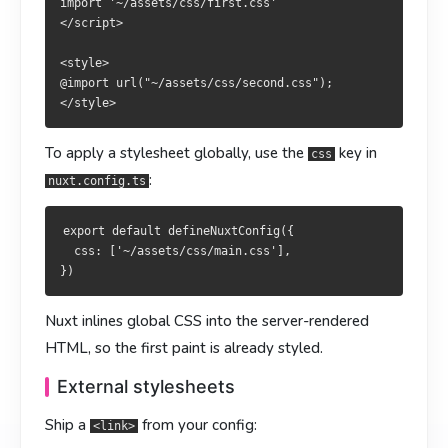
import '~/assets/css/first.css'

</script>

要全局注入，直接在
若要全域注入，於
宣告：
中声明：
nuxt.config.ts
nuxt.config.ts
<style>

@import url("~/assets/css/second.css");

export default defineNuxtConfig({

export default defineNuxtConfig({

  css: ['~/assets/css/main.css'],

  css: ['~/assets/css/main.css'],

To apply a stylesheet globally, use the
key in
css
:
nuxt.config.ts
全局 CSS 会被内联到 SSR HTML，首屏一上来就是带样式的。
全域 CSS 會被內嵌到 SSR HTML，首屏即為已套用樣式的版
本。
外部样式表
export default defineNuxtConfig({

外部樣式表
  css: ['~/assets/css/main.css'],

从配置里挂
：
<link>
自設定掛上
：
<link>
export default defineNuxtConfig({

Nuxt inlines global CSS into the server-rendered
  app: {

export default defineNuxtConfig({

HTML, so the first paint is already styled.
    head: {

  app: {

      link: [

External stylesheets
    head: {

        { rel: 'stylesheet', href: 'https://cdn.example.com
      link: [

      ],

Ship a
from your config:
        { rel: 'stylesheet', href: 'https://cdn.example.com
<link>
    },

      ],
