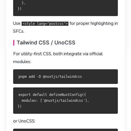
export default defineNuxtConfig({

  },

  modules: ['@nuxtjs/tailwindcss'],

export default defineNuxtConfig({

  modules: ['@nuxtjs/tailwindcss'],

Use
for proper highlighting in
<style lang="postcss">
或 UnoCSS：
SFCs.
或 UnoCSS：
Tailwind CSS / UnoCSS
For utility-first CSS, both integrate via official
export default defineNuxtConfig({

modules:
  modules: ['@unocss/nuxt'],

export default defineNuxtConfig({

  modules: ['@unocss/nuxt'],

两者都会自动注入生成的 CSS，不需要手动
。
import 'uno.css'
兩者皆會自動注入所產生之 CSS，毋須手動
export default defineNuxtConfig({

import
用布局做风格分隔
  modules: ['@nuxtjs/tailwindcss'],

。
'uno.css'
当应用里不同区域风格差别很大（比如深色后台 vs 亮色营销
以佈局區隔風格
页），把外壳拆到布局里最干净：
or UnoCSS:
當應用不同區域風格差異顯著（如深色後台 vs 淺色行銷頁），