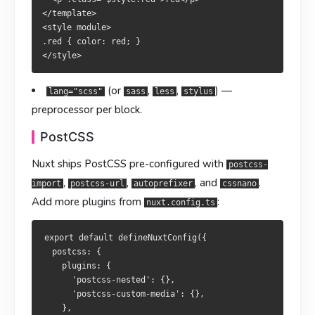
Nuxt 已預先設定
、
。要添加其他插件：
、
、
</template>

autoprefixer
cssnano
postcss-import
postcss-url
<style module>

、
。欲追加其他外掛：
autoprefixer
cssnano
.red { color: red; }

export default defineNuxtConfig({

  postcss: {

export default defineNuxtConfig({

    plugins: {

  postcss: {

(or
,
,
) —
lang="scss"
sass
less
stylus
      'postcss-nested': {},

    plugins: {

      'postcss-custom-media': {},

preprocessor per block.
      'postcss-nested': {},

    },

      'postcss-custom-media': {},

PostCSS
  },

    },

  },

Nuxt ships PostCSS pre-configured with
postcss-
,
,
, and
.
SFC 里用
可以获得正确的语法高亮。
import
postcss-url
autoprefixer
cssnano
<style lang="postcss">
Add more plugins from
:
SFC 內使用
可獲得正確語法突顯。
nuxt.config.ts
<style lang="postcss">
Tailwind CSS / UnoCSS
Tailwind CSS / UnoCSS
想用 utility-first 方案，官方模块是最快路径：
export default defineNuxtConfig({

  postcss: {

採用 utility-first 方案時，官方模組是最快路徑：
    plugins: {

      'postcss-nested': {},

      'postcss-custom-media': {},

    },
