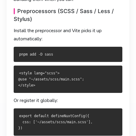
<style lang="scss">

@use "~/assets/scss/main.scss";

<style lang="scss">

Preprocessors (SCSS / Sass / Less /
@use "~/assets/scss/main.scss";

Stylus)
或全局注册：
Install the preprocessor and Vite picks it up
或全域註冊：
automatically:
export default defineNuxtConfig({

  css: ['~/assets/scss/main.scss'],

export default defineNuxtConfig({

  css: ['~/assets/scss/main.scss'],

想要每个文件都自动注入变量、设计 token？用 Vite 的
<style lang="scss">

希望每個檔都自動注入變數、設計 token？使用 Vite 的
：
preprocessorOptions
@use "~/assets/scss/main.scss";

：
preprocessorOptions
export default defineNuxtConfig({

Or register it globally:
  vite: {

export default defineNuxtConfig({

    css: {

  vite: {

      preprocessorOptions: {

    css: {

export default defineNuxtConfig({

        scss: { additionalData: '@use "~/assets/_colors.scs
      preprocessorOptions: {

  css: ['~/assets/scss/main.scss'],

      },

        scss: { additionalData: '@use "~/assets/_colors.scs
    },

      },
