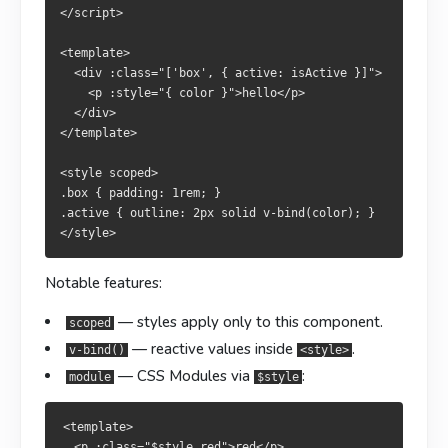
.active { outline: 2px solid v-bind(color); }

</script>

几个关键特性：
<template>

重點特性：
  <div :class="['box', { active: isActive }]">

—— 样式只作用于本组件。
scoped
    <p :style="{ color }">hello</p>

—— 樣式僅作用於當前元件。
—— 在
中使用响应式值。
v-bind()
scoped
<style>
  </div>

</template>

—— CSS Modules，通过
—— 於
中使用響應式值。
访问：
module
v-bind()
<style>
$style
—— CSS Modules，透過
存取：
module
$style
<style scoped>

<template>

.box { padding: 1rem; }

  <p :class="$style.red">red</p>

.active { outline: 2px solid v-bind(color); }

<template>

</template>

  <p :class="$style.red">red</p>

<style module>

</template>

.red { color: red; }

<style module>

Notable features:
.red { color: red; }

— styles apply only to this component.
scoped
（或
、
、
）—— 每个
lang="scss"
sass
less
stylus
— reactive values inside
.
v-bind()
<style>
块独立选择预处理器。
（或
、
、
）—— 每個
<style>
lang="scss"
sass
less
stylus
— CSS Modules via
:
module
$style
可單獨選擇預處理器。
<style>
PostCSS
PostCSS
<template>

Nuxt 已经预配置了
、
、
postcss-import
postcss-url
  <p :class="$style.red">red</p>
