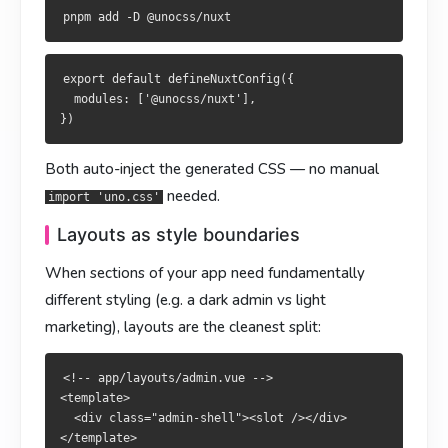
把外殼拆到佈局最乾淨：
<!-- app/layouts/admin.vue -->

<template>

  <div class="admin-shell"><slot /></div>

<!-- app/layouts/admin.vue -->

</template>

<template>

export default defineNuxtConfig({

  <div class="admin-shell"><slot /></div>

  modules: ['@unocss/nuxt'],

<style>

</template>

.admin-shell { background: #0f172a; color: #e2e8f0; }

<style>

Both auto-inject the generated CSS — no manual
.admin-shell { background: #0f172a; color: #e2e8f0; }

策略选择
needed.
import 'uno.css'
Layouts as style boundaries
需求
选什么
策略選擇
When sections of your app need fundamentally
工具类 + 小团队
Tailwind / UnoCSS
需求
選擇
different styling (e.g. a dark admin vs light
组件级隔离
<style scoped>
marketing), layouts are the cleanest split:
工具類 + 小團隊
Tailwind / UnoCSS
彻底避免类名冲突
<style module>
元件層級隔離
<style scoped>
<!-- app/layouts/admin.vue -->

设计系统 + 设计 token
<template>

SCSS +
additionalData
徹底避免類名衝突
<style module>
  <div class="admin-shell"><slot /></div>

可定制主题
+ CSS 变量
</template>

app.config