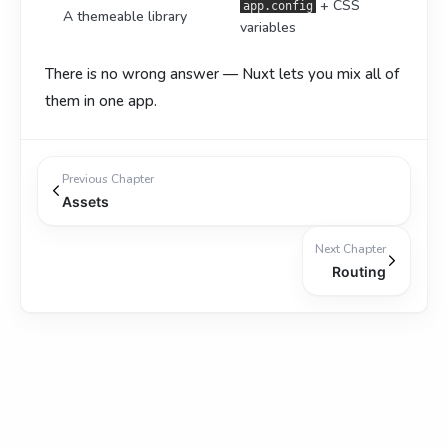
+ CSS
app.config
A themeable library
variables
There is no wrong answer — Nuxt lets you mix all of
them in one app.
Previous Chapter
Assets
Next Chapter
Routing