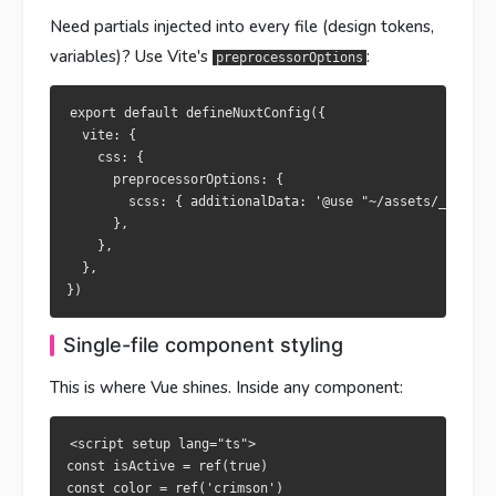
  },

    },

Need partials injected into every file (design tokens,
  },

variables)? Use Vite's
:
preprocessorOptions
单文件组件样式
單檔元件樣式
export default defineNuxtConfig({

这正是 Vue 的强项：
  vite: {

這正是 Vue 的強項：
    css: {

<script setup lang="ts">

      preprocessorOptions: {

const isActive = ref(true)

        scss: { additionalData: '@use "~/assets/_colors.
<script setup lang="ts">

const color = ref('crimson')

      },

const isActive = ref(true)

</script>

    },

const color = ref('crimson')

  },

</script>

<template>

  <div :class="['box', { active: isActive }]">

<template>

    <p :style="{ color }">hello</p>

Single-file component styling
  <div :class="['box', { active: isActive }]">

  </div>

    <p :style="{ color }">hello</p>

</template>

This is where Vue shines. Inside any component:
  </div>

</template>

<style scoped>

<script setup lang="ts">

.box { padding: 1rem; }

<style scoped>

const isActive = ref(true)

.active { outline: 2px solid v-bind(color); }

.box { padding: 1rem; }

const color = ref('crimson')
