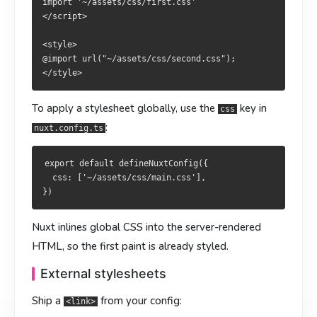
import '~/assets/css/first.css'

</script>

要全局注入，直接在
若要全域注入，於
宣告：
中声明：
nuxt.config.ts
nuxt.config.ts
<style>

@import url("~/assets/css/second.css");

export default defineNuxtConfig({

export default defineNuxtConfig({

  css: ['~/assets/css/main.css'],

  css: ['~/assets/css/main.css'],

To apply a stylesheet globally, use the
key in
css
:
nuxt.config.ts
全局 CSS 会被内联到 SSR HTML，首屏一上来就是带样式的。
全域 CSS 會被內嵌到 SSR HTML，首屏即為已套用樣式的版
本。
外部样式表
export default defineNuxtConfig({

外部樣式表
  css: ['~/assets/css/main.css'],

从配置里挂
：
<link>
自設定掛上
：
<link>
export default defineNuxtConfig({

Nuxt inlines global CSS into the server-rendered
  app: {

export default defineNuxtConfig({

HTML, so the first paint is already styled.
    head: {

  app: {

      link: [

External stylesheets
    head: {

        { rel: 'stylesheet', href: 'https://cdn.example.com
      link: [

      ],

Ship a
from your config:
        { rel: 'stylesheet', href: 'https://cdn.example.com
<link>
    },

      ],
