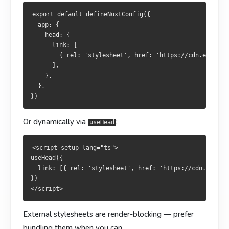
  },

    },

export default defineNuxtConfig({

  },

  app: {

    head: {

或通过
动态挂载：
useHead
      link: [

或透過
動態掛載：
useHead
        { rel: 'stylesheet', href: 'https://cdn.example.
      ],

<script setup lang="ts">

    },

useHead({

<script setup lang="ts">

  },

  link: [{ rel: 'stylesheet', href: 'https://cdn.example.co
useHead({

})

  link: [{ rel: 'stylesheet', href: 'https://cdn.example.co
})

Or dynamically via
:
useHead
外部样式表会阻塞渲染，能本地化时尽量本地化。
外部樣式表會阻塞渲染，可本地化者盡量本地化。
<script setup lang="ts">

预处理器（SCSS / Sass / Less / Stylus）
useHead({

預處理器（SCSS / Sass / Less / Stylus）
  link: [{ rel: 'stylesheet', href: 'https://cdn.example
安装预处理器后 Vite 会自动识别：
})

安裝預處理器後 Vite 會自動識別：
External stylesheets are render-blocking — prefer
bundling them when you can.