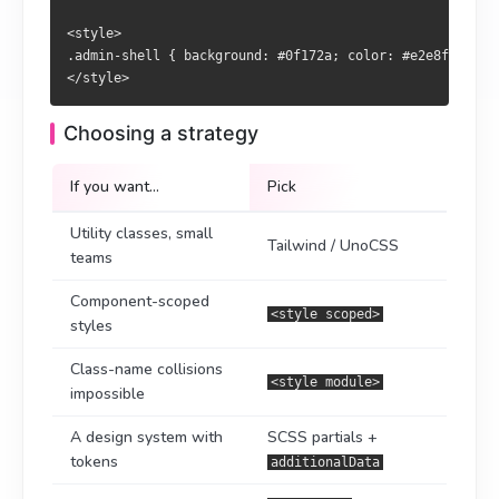
設計系統 + 設計 token
SCSS +
additionalData
<style>

没有所谓“标准答案”，Nuxt 允许你在同一个项目里混着用。
可自訂主題
+ CSS 變數
app.config
.admin-shell { background: #0f172a; color: #e2e8f0; }

沒有所謂「標準答案」，Nuxt 允許你於同一專案混合使用。
Choosing a strategy
If you want…
Pick
Utility classes, small
Tailwind / UnoCSS
teams
Component-scoped
<style scoped>
styles
Class-name collisions
<style module>
impossible
A design system with
SCSS partials +
tokens
additionalData