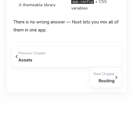
+ CSS
app.config
A themeable library
variables
There is no wrong answer — Nuxt lets you mix all of
them in one app.
Previous Chapter
Assets
Next Chapter
Routing