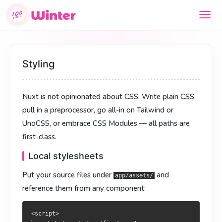
样式方案
樣式方案
Styling
Nuxt 对样式方案几乎不设限：纯 CSS、预处理器、Tailwind /
Nuxt 對樣式方案幾乎不設限：純 CSS、預處理器、Tailwind／
Nuxt is not opinionated about CSS. Write plain CSS,
UnoCSS，或 CSS Modules —— 都是“一等公民”。
UnoCSS，或 CSS Modules —— 皆為「一等公民」。
pull in a preprocessor, go all-in on Tailwind or
本地样式文件
本地樣式檔
UnoCSS, or embrace CSS Modules — all paths are
把源文件放进
把原始檔放於
，任何组件里都能引用：
，任一元件皆可引用：
first-class.
app/assets/
app/assets/
Local stylesheets
<script>

<script>

import '~/assets/css/first.css'

import '~/assets/css/first.css'

Put your source files under
and
app/assets/
</script>

</script>

reference them from any component:
<style>

<style>

@import url("~/assets/css/second.css");

@import url("~/assets/css/second.css");

<script>
