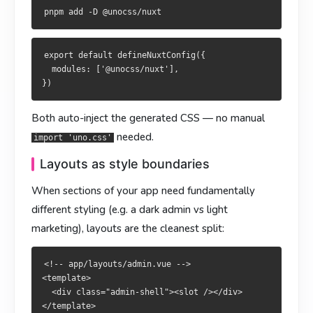
把外殼拆到佈局最乾淨：
<!-- app/layouts/admin.vue -->

<template>

  <div class="admin-shell"><slot /></div>

<!-- app/layouts/admin.vue -->

</template>

<template>

export default defineNuxtConfig({

  <div class="admin-shell"><slot /></div>

  modules: ['@unocss/nuxt'],

<style>

</template>

.admin-shell { background: #0f172a; color: #e2e8f0; }

<style>

Both auto-inject the generated CSS — no manual
.admin-shell { background: #0f172a; color: #e2e8f0; }

策略选择
needed.
import 'uno.css'
Layouts as style boundaries
需求
选什么
策略選擇
When sections of your app need fundamentally
工具类 + 小团队
Tailwind / UnoCSS
需求
選擇
different styling (e.g. a dark admin vs light
组件级隔离
<style scoped>
marketing), layouts are the cleanest split:
工具類 + 小團隊
Tailwind / UnoCSS
彻底避免类名冲突
<style module>
元件層級隔離
<style scoped>
<!-- app/layouts/admin.vue -->

设计系统 + 设计 token
<template>

SCSS +
additionalData
徹底避免類名衝突
<style module>
  <div class="admin-shell"><slot /></div>

可定制主题
+ CSS 变量
</template>

app.config