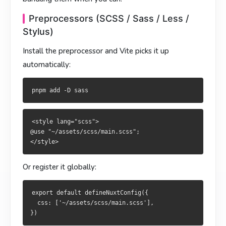
<style lang="scss">

@use "~/assets/scss/main.scss";

<style lang="scss">

Preprocessors (SCSS / Sass / Less /
@use "~/assets/scss/main.scss";

Stylus)
或全局注册：
Install the preprocessor and Vite picks it up
或全域註冊：
automatically:
export default defineNuxtConfig({

  css: ['~/assets/scss/main.scss'],

export default defineNuxtConfig({

  css: ['~/assets/scss/main.scss'],

想要每个文件都自动注入变量、设计 token？用 Vite 的
<style lang="scss">

希望每個檔都自動注入變數、設計 token？使用 Vite 的
：
preprocessorOptions
@use "~/assets/scss/main.scss";

：
preprocessorOptions
export default defineNuxtConfig({

Or register it globally:
  vite: {

export default defineNuxtConfig({

    css: {

  vite: {

      preprocessorOptions: {

    css: {

export default defineNuxtConfig({

        scss: { additionalData: '@use "~/assets/_colors.scs
      preprocessorOptions: {

  css: ['~/assets/scss/main.scss'],

      },

        scss: { additionalData: '@use "~/assets/_colors.scs
    },

      },
