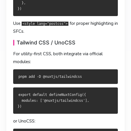
export default defineNuxtConfig({

  },

  modules: ['@nuxtjs/tailwindcss'],

export default defineNuxtConfig({

  modules: ['@nuxtjs/tailwindcss'],

Use
for proper highlighting in
<style lang="postcss">
或 UnoCSS：
SFCs.
或 UnoCSS：
Tailwind CSS / UnoCSS
For utility-first CSS, both integrate via official
export default defineNuxtConfig({

modules:
  modules: ['@unocss/nuxt'],

export default defineNuxtConfig({

  modules: ['@unocss/nuxt'],

两者都会自动注入生成的 CSS，不需要手动
。
import 'uno.css'
兩者皆會自動注入所產生之 CSS，毋須手動
export default defineNuxtConfig({

import
用布局做风格分隔
  modules: ['@nuxtjs/tailwindcss'],

。
'uno.css'
当应用里不同区域风格差别很大（比如深色后台 vs 亮色营销
以佈局區隔風格
页），把外壳拆到布局里最干净：
or UnoCSS:
當應用不同區域風格差異顯著（如深色後台 vs 淺色行銷頁），