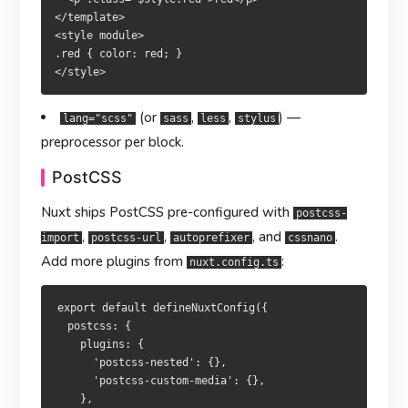
Nuxt 已預先設定
、
。要添加其他插件：
、
、
</template>

autoprefixer
cssnano
postcss-import
postcss-url
<style module>

、
。欲追加其他外掛：
autoprefixer
cssnano
.red { color: red; }

export default defineNuxtConfig({

  postcss: {

export default defineNuxtConfig({

    plugins: {

  postcss: {

(or
,
,
) —
lang="scss"
sass
less
stylus
      'postcss-nested': {},

    plugins: {

      'postcss-custom-media': {},

preprocessor per block.
      'postcss-nested': {},

    },

      'postcss-custom-media': {},

PostCSS
  },

    },

  },

Nuxt ships PostCSS pre-configured with
postcss-
,
,
, and
.
SFC 里用
可以获得正确的语法高亮。
import
postcss-url
autoprefixer
cssnano
<style lang="postcss">
Add more plugins from
:
SFC 內使用
可獲得正確語法突顯。
nuxt.config.ts
<style lang="postcss">
Tailwind CSS / UnoCSS
Tailwind CSS / UnoCSS
想用 utility-first 方案，官方模块是最快路径：
export default defineNuxtConfig({

  postcss: {

採用 utility-first 方案時，官方模組是最快路徑：
    plugins: {

      'postcss-nested': {},

      'postcss-custom-media': {},

    },
