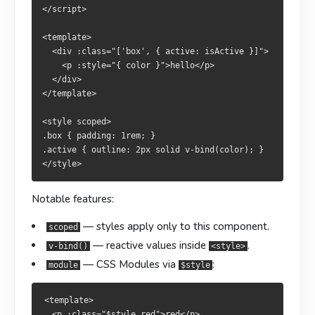
.active { outline: 2px solid v-bind(color); }

</script>

几个关键特性：
<template>

重點特性：
  <div :class="['box', { active: isActive }]">

—— 样式只作用于本组件。
scoped
    <p :style="{ color }">hello</p>

—— 樣式僅作用於當前元件。
—— 在
中使用响应式值。
v-bind()
scoped
<style>
  </div>

</template>

—— CSS Modules，通过
—— 於
中使用響應式值。
访问：
module
v-bind()
<style>
$style
—— CSS Modules，透過
存取：
module
$style
<style scoped>

<template>

.box { padding: 1rem; }

  <p :class="$style.red">red</p>

.active { outline: 2px solid v-bind(color); }

<template>

</template>

  <p :class="$style.red">red</p>

<style module>

</template>

.red { color: red; }

<style module>

Notable features:
.red { color: red; }

— styles apply only to this component.
scoped
（或
、
、
）—— 每个
lang="scss"
sass
less
stylus
— reactive values inside
.
v-bind()
<style>
块独立选择预处理器。
（或
、
、
）—— 每個
<style>
lang="scss"
sass
less
stylus
— CSS Modules via
:
module
$style
可單獨選擇預處理器。
<style>
PostCSS
PostCSS
<template>

Nuxt 已经预配置了
、
、
postcss-import
postcss-url
  <p :class="$style.red">red</p>
