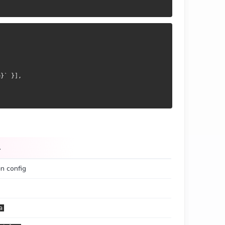
],

],

}` }],

…
in config
a
a
等
等
<Title>
<Title>
a