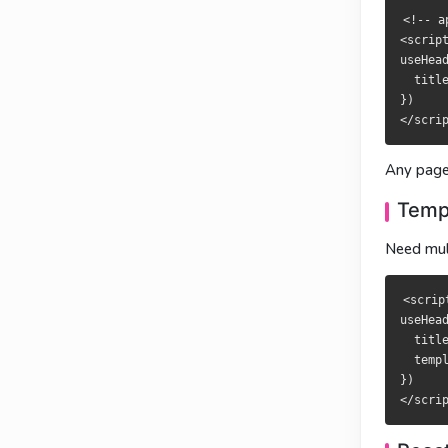
useHead({

useHead({

<!-- a
  titleTe
  titleTe
<script
})

})

useHead
  titl
})

之后任何页面
任何頁面呼
Templa
Templa
Any page
需要多个占位
需要多個佔位
Temp
Need mul
<script se
<script se
useHead({

useHead({

  titleTem
  titleTem
<scrip
  templat
  templat
useHead
})

})

  titl
  temp
})

响应式
響應式
所有属性都支持
所有屬性皆支援 