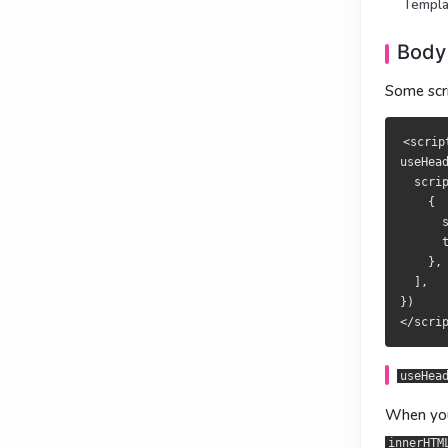
Templa
有些脚本要
部分腳本需
Body
<script se
<script se
Some scr
useHead({

useHead({

  script: [
  script: [
<scrip
    {

    {

useHead
      src:
      src:
  scrip
      tagP
      tagP
    {

    },

    },

      s
  ],

  ],

      t
})

})

    },

  ],

})

useHeadSaf
useHeadSaf
当你要把用户
當需將使用者
useHea
把元信息当作
把中繼資料當
When you
innerHTM