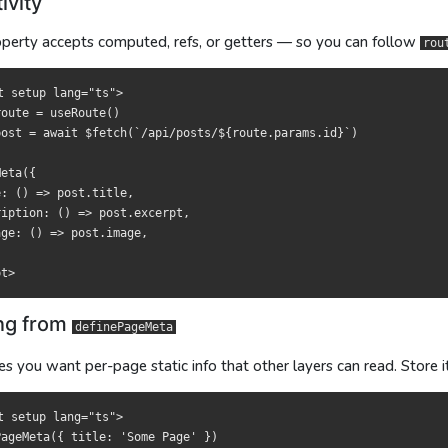
ivity
perty accepts computed, refs, or getters — so you can follow
tup lang="ts">

tup lang="ts">

rou
e = useRoute()

e = useRoute()

 = await $fetch(`/api/posts/${route.params.id}`)

 = await $fetch(`/api/posts/${route.params.id}`)

t setup lang="ts">

oute = useRoute()

{

{

post = await $fetch(`/api/posts/${route.params.id}`)

) => post.title,

) => post.title,

ion: () => post.excerpt,

ion: () => post.excerpt,

eta({

 () => post.image,

 () => post.image,

: () => post.title,

iption: () => post.excerpt,

ge: () => post.image,

联动
聯動
PageMeta
PageMeta
级静态信息被其他层读到，放到
層級的靜態資訊被其他層讀取，可放於
里，再在布局里读：
，再於佈局內讀
definePageMeta
definePageMeta
ing from
definePageMeta
 you want per-page static info that other layers can read. Store i
tup lang="ts">

tup lang="ts">

eMeta({ title: '某个页面' })

eMeta({ title: '某個頁面' })

t setup lang="ts">

ageMeta({ title: 'Some Page' })
