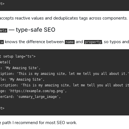
响应式值，多处调用也会自动去重。
響應式值，多處呼叫亦會自動去重。
—— 类型安全的 SEO
—— 型別安全的 SEO
ccepts reactive values and deduplicates tags across components.
知道
知道
和
與
的区别，拼错、写错一眼就被类型系统发现：
的差異，拼錯或寫錯會即時被型別系統攔截：
name
name
property
property
— type-safe SEO
Meta
knows the difference between
and
, so typos an
tup lang="ts">

tup lang="ts">

ta
name
property
{

{

 '我的超棒网站',

 '我的超棒網站',

t setup lang="ts">

ption: '这个网站做了啥，来了解一下。',

ption: '此站做了啥，來了解一下。',

eta({

e: '我的超棒网站',

e: '我的超棒網站',

: 'My Amazing Site',

ription: '这个网站做了啥，来了解一下。',

ription: '此站做了啥，來了解一下。',

ription: 'This is my amazing site, let me tell you all about it.'
 'https://example.com/og.png',

 'https://example.com/og.png',

le: 'My Amazing Site',

ard: 'summary_large_image',

ard: 'summary_large_image',

scription: 'This is my amazing site, let me tell you all about it
ge: 'https://example.com/og.png',

erCard: 'summary_large_image',

基本就用它。
基本就用它。
写法
寫法
the path I recommend for most SEO work.