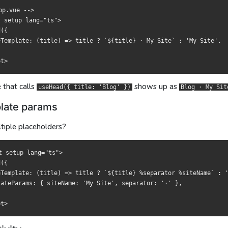
pp.vue -->

mplate: (title) => title ? `${title} · 我的站点` : '我的站点',

mplate: (title) => title ? `${title} · 我的站點` : '我的站點',

 setup lang="ts">

({

eTemplate: (title) => title ? `${title} · My Site` : 'My Site',

调用
叫
都會顯示為
就会显示成
。
。
useHead({ title: 'Blog' })
useHead({ title: 'Blog' })
Blog · 我的站點
Blog · 我的站点
te params
te params
 that calls
shows up as
useHead({ title: 'Blog' })
Blog · My Sit
符？
符？
late params
tiple placeholders?
tup lang="ts">

tup lang="ts">

plate: (title) => title ? `${title} %separator %siteName` : '%sit
plate: (title) => title ? `${title} %separator %siteName` : '%sit
t setup lang="ts">

eParams: { siteName: '我的站点', separator: '·' },

eParams: { siteName: '我的站點', separator: '·' },

({

eTemplate: (title) => title ? `${title} %separator %siteName` : '
lateParams: { siteName: 'My Site', separator: '·' },

 computed、ref 或 getter，可以直接跟着路由或接口数据走：
computed、ref 或 getter，可直接跟隨路由或 API 資料：