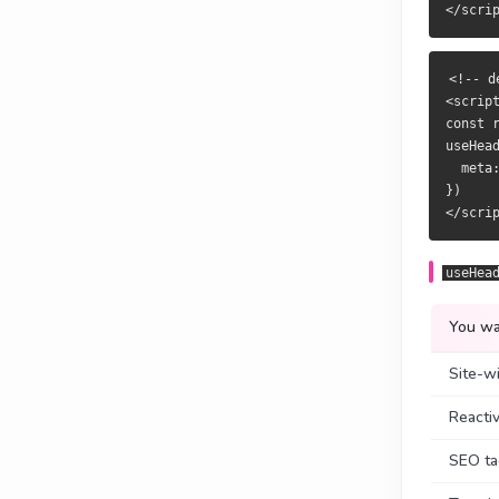
<!-- 默认布
<!-- 預設佈
<script se
<script se
const rout
const rout
<!-- d
useHead({

useHead({

<script
  meta: [{
  meta: [{
const r
})

})

useHead
  meta
})

怎么选
該選哪
你想做的事
需求
useHea
全站固定标
全站固定標
You w
响应式、任意
響應式、任意
Site-w
类型安全的 
型別安全的 
Reactiv
偏爱模板写
偏好模板寫
SEO ta
Body 
Body 