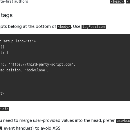
te-first authors
,
<Head>
<
放在
置於
末尾，用
尾端，使用
：
：
<body>
<body>
tagPosition
tagPosition
 tags
tup lang="ts">

tup lang="ts">

ipts belong at the bottom of
. Use
:
<body>
tagPosition




t setup lang="ts">

({

 'https://third-party-script.com',

 'https://third-party-script.com',

t: [

osition: 'bodyClose',

osition: 'bodyClose',

rc: 'https://third-party-script.com',

agPosition: 'bodyClose',

e
e
输入合并进 head，优先用
輸入合併進 head 時，優先採用
。它会过滤掉危险属性（如
，它會過濾危險屬性（
useHeadSafe
useHeadSafe
inn
dSafe
代码认真维护，这是 Nuxt 里最廉价也最划算的优化之一。
作程式碼認真維護，是 Nuxt 最便宜也最划算的優化之一。
 need to merge user-provided values into the head, prefer
useHea
, event handlers) to avoid XSS.
L