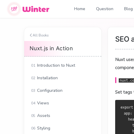
Home
Question
Blog
SEO 与
SEO 與
All Books
SEO 
Nuxt.js in Action
Nuxt 底层的
Nuxt 底層的
Nuxt us
Introduction to Nuxt
01
nuxt.confi
nuxt.confi
componen
放一些不会随
擺放不隨頁面
Installation
02
nuxt.c
Configuration
03
Set tags 
export def
export def
  app: {

  app: {

Views
04
    head: {
    head: {
export
      titl
      titl
  app: 
Assets
05
      html
      html
    hea
      link
      link
      t
Styling
06
    },

    },

      h