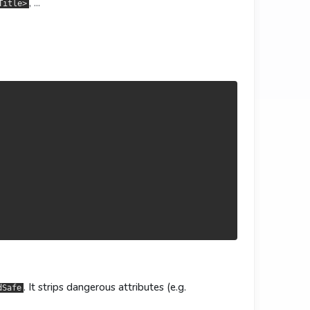
, …
Title>
如
、事件处理器），防止 XSS。
、事件處理器）以防 XSS。
erHTML
innerHTML
. It strips dangerous attributes (e.g.
dSafe