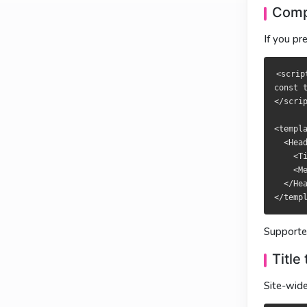
喜欢声明式模
偏好宣告式模
Comp
If you pr
<script se
<script se
const titl
const titl
</script>

</script>

<scrip
const t
<template>

<template>

</scrip
  <Head>

  <Head>

    <Title
    <Title
<templa
    <Meta 
    <Meta 
  <Head
  </Head>

  </Head>

    <Ti
    <Me
  </Hea
支持的标签：
支援標籤：
<
Title te
Title te
Supporte
全站标题一般是
全站標題通常
Title
Site-wide
<!-- app.v
<!-- app.v
<script se
<script se