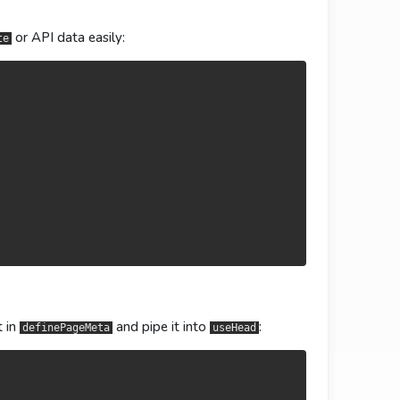
or API data easily:
te
：
t in
and pipe it into
:
definePageMeta
useHead