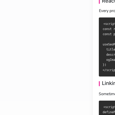
React
Every pro
<script se
<script se
const rout
const rout
const post
const post
<scrip
const r
useSeoMeta(
useSeoMeta(
const 
  title: (
  title: (
  descript
  descript
useSeoM
  ogImage:
  ogImage:
  title
})

})

  descr
  ogIma
})

与
與
define
define
有时希望页面
若希望頁面
Link
Sometimes
<script se
<script se
definePag
definePag
<scrip
defineP