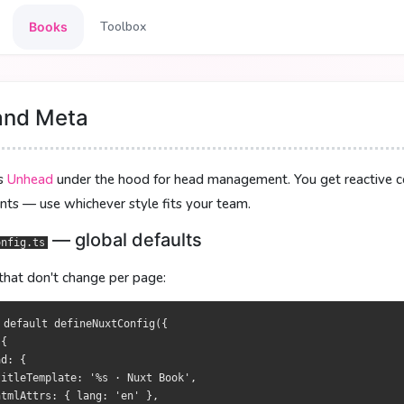
Toolbox
Books
 Meta 标签
 Meta 標籤
and Meta
 head 管理由
 head 管理由
Unhead
Unhead
提供。你可以得到响应式的 composable、类型
提供。你可獲得響應式 composable、型別安全
es
Unhead
under the hood for head management. You get reactive co
—— 全局默认值
—— 全域預設
g.ts
g.ts
ts — use whichever style fits your team.
页面变化的标签：
變化的標籤：
— global defaults
onfig.ts
that don't change per page:
ault defineNuxtConfig({

ault defineNuxtConfig({





 default defineNuxtConfig({

eTemplate: '%s · Nuxt 小册',

eTemplate: '%s · Nuxt 小冊',

{

Attrs: { lang: 'zh-CN' },

Attrs: { lang: 'zh-Hant' },

d: {

: [{ rel: 'icon', type: 'image/x-icon', href: '/favicon.ico' }],

: [{ rel: 'icon', type: 'image/x-icon', href: '/favicon.ico' }],

itleTemplate: '%s · Nuxt Book',

tmlAttrs: { lang: 'en' },
