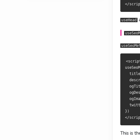
支持
支援
useHead
useHead
useSeoMeta
useSeoMeta
a
useHead
useSeoMeta
useSeoMeta
useSeo
<script se
<script se
useSeoMe
useSeoMeta(
useSeoMeta(
  title:
  title:
<scrip
  descri
  descri
useSeoM
  ogTitl
  ogTitl
  title
  ogDesc
  ogDesc
  desc
  ogImage:
  ogImage:
  ogTit
  twitterC
  twitterC
  ogDe
})

})

  ogIma
  twitt
})

做 SEO 时
做 SEO 時
组件式
元件式
This is 