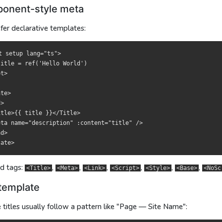
板也可以：
板者亦可：
onent-style meta
efer declarative templates:
tup lang="ts">

tup lang="ts">

e = ref('Hello World')

e = ref('Hello World')

t setup lang="ts">

itle = ref('Hello World')

t>

>{{ title }}</Title>

>{{ title }}</Title>

te>

name="description" :content="title" />

name="description" :content="title" />

>

tle>{{ title }}</Title>

ta name="description" :content="title" />

d>

、
、
、
、
、
、
、
、
、
、
、
、
Title>
<Title>
<Meta>
<Meta>
<Link>
<Link>
<Script>
<Script>
<Style>
<Style>
<Base>
<Base>
<NoScrip
<NoScr
mplate
mplate
d tags:
,
,
,
,
,
,
<Title>
<Meta>
<Link>
<Script>
<Style>
<Base>
<NoSc
 “页面 — 站点名” 的模式：
為「頁面 — 站點名」模式：
 template
 titles usually follow a pattern like "Page — Site Name":
ue -->

ue -->

tup lang="ts">

tup lang="ts">
