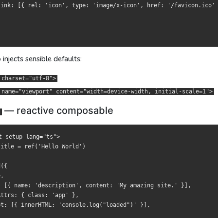
link: [{ rel: 'icon', type: 'image/x-icon', href: '/favicon.ico' 
自动注入：
自動注入：
rset="utf-8">
rset="utf-8">
 injects sensible defaults:
e="viewport" content="width=device-width, initial-scale=1">
e="viewport" content="width=device-width, initial-scale=1">
 charset="utf-8">
— 响应式 composable
— 響應式 composable
 name="viewport" content="width=device-width, initial-scale=1">
— reactive composable
tup lang="ts">

tup lang="ts">

d
e = ref('Hello World')

e = ref('Hello World')

t setup lang="ts">

itle = ref('Hello World')

{ name: 'description', content: '我的超棒网站。' }],

{ name: 'description', content: '我的超棒網站。' }],

({

s: { class: 'app' },

s: { class: 'app' },

,

[{ innerHTML: 'console.log("loaded")' }],

[{ innerHTML: 'console.log("loaded")' }],

: [{ name: 'description', content: 'My amazing site.' }],

ttrs: { class: 'app' },

pt: [{ innerHTML: 'console.log("loaded")' }],
