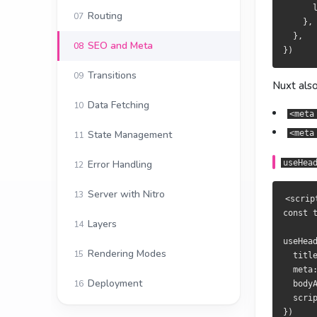
  },

  },

      
Routing
07
    },

  },

SEO and Meta
08
Nuxt 还会
Nuxt 亦會
Transitions
09
<meta cha
<meta cha
Nuxt also
<meta nam
<meta nam
Data Fetching
10
<meta
—
—
useHead
useHead
State Management
<meta
11
Error Handling
<script se
<script se
useHea
12
const titl
const titl
Server with Nitro
13
<scrip
useHead({

useHead({

const t
  title,

  title,

Layers
14
  meta: [
  meta: [
useHead
  bodyAttr
  bodyAttr
Rendering Modes
15
  title
  script: 
  script: 
  meta
})

})

Deployment
16
  bodyA
  scri
})
