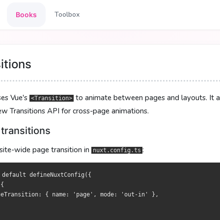
Toolbox
Books
渡动画
渡動畫
itions
ue 的
ue 的
，让页面与布局之间有过渡效果；同时还实验性地接入了浏览器
，為頁面與佈局之間提供過渡效果；並以實驗形式接入瀏覽器原
<Transition>
<Transition>
ses Vue's
to animate between pages and layouts. It al
<Transition>
ew Transitions API for cross-page animations.
渡
渡
transitions
里开启全站页面过渡：
啟用全站頁面過渡：
ig.ts
ig.ts
site-wide page transition in
:
nuxt.config.ts
ault defineNuxtConfig({

ault defineNuxtConfig({

 default defineNuxtConfig({

ansition: { name: 'page', mode: 'out-in' },

ansition: { name: 'page', mode: 'out-in' },

{

geTransition: { name: 'page', mode: 'out-in' },
