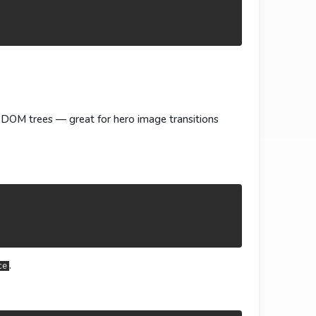
做 hero 图跨页动画。
 hero 圖跨頁動畫。
t DOM trees — great for hero image transitions
。
。
.
ce