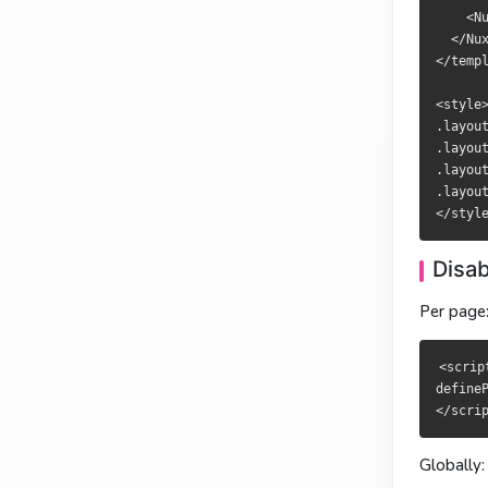
  </NuxtLa
  </NuxtLa
    <Nu
</template>
</template>
  </Nux
</templ
<style>

<style>

.layout-en
.layout-en
<style>
.layout-le
.layout-le
.layout
.layout-en
.layout-en
.layout
.layout-le
.layout-le
.layout
.layout
禁用过
停用過
Disab
单页：
單頁：
Per page
<script se
<script se
definePage
definePage
<scrip
define
全局：
全域：
Globally: