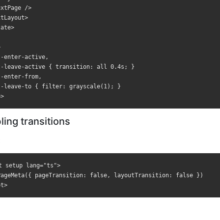
yout>

yout>

xtPage />





tLayout>

ate>

ter-active,

ter-active,



ave-active { transition: all 0.4s; }

ave-active { transition: all 0.4s; }

-enter-active,

ter-from,

ter-from,

-leave-active { transition: all 0.4s; }

ave-to { filter: grayscale(1); }

ave-to { filter: grayscale(1); }

-enter-from,

-leave-to { filter: grayscale(1); }

渡
渡
ling transitions
:
tup lang="ts">

tup lang="ts">

Meta({ pageTransition: false, layoutTransition: false })

Meta({ pageTransition: false, layoutTransition: false })

t setup lang="ts">

PageMeta({ pageTransition: false, layoutTransition: false })
