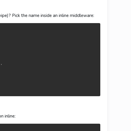
ipe)? Pick the name inside an inline middleware:
'

n inline: