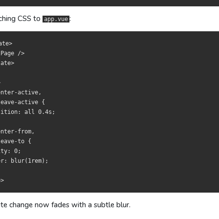
配 CSS：
定 CSS：
ching CSS to
:
app.vue




 />

 />

te>





Page />

ate>

r-active,

r-active,



e-active {

e-active {

nter-active,

on: all 0.4s;

on: all 0.4s;

eave-active {

ition: all 0.4s;

r-from,

r-from,

e-to {

e-to {

nter-from,

0;

0;

eave-to {

blur(1rem);

blur(1rem);

ty: 0;

r: blur(1rem);

切换都会有淡入淡出 + 模糊效果。
切換皆會有淡入淡出 + 模糊效果。
te change now fades with a subtle blur.
过渡，用
站過渡，使用
：
：
definePageMeta
definePageMeta