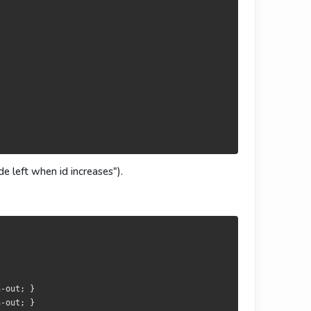
de left when id increases").
; }

; }

; }

; }

-out; }

-out; }
