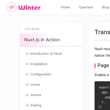
Home
Question
Blog
页面过
頁面過
All Books
Trans
Nuxt.js in Action
Nuxt 复用 V
Nuxt 復用 V
Nuxt reu
动画。
畫。
Introduction to Nuxt
01
native Vi
页面过
頁面過
Installation
02
Page 
在
於
nuxt.conf
nuxt.conf
Configuration
03
Enable a 
export def
export def
Views
04
  app: {

  app: {

export
    pageTr
    pageTr
  app: 
Assets
05
  },

  },

    pa
  },

Styling
06