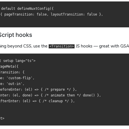
ault defineNuxtConfig({

ault defineNuxtConfig({

ageTransition: false, layoutTransition: false },

ageTransition: false, layoutTransition: false },

 default defineNuxtConfig({

 { pageTransition: false, layoutTransition: false },

ript 钩子
ript 鉤子
cript hooks
的时候用
滿足時，改用
的 JS 钩子，配合 GSAP、Motion One、anime.
的 JS 鉤子，搭配 GSAP、Motion One、ani
<Transition>
<Transition>
hing beyond CSS, use the
JS hooks — great with GSAP
<Transition>
tup lang="ts">

tup lang="ts">

Meta({

Meta({

t setup lang="ts">

sition: {

sition: {

ageMeta({

'custom-flip',

'custom-flip',

ransition: {

'out-in',

'out-in',

e: 'custom-flip',

reEnter: (el) => { /* 准备 */ },

reEnter: (el) => { /* 準備 */ },

e: 'out-in',

er: (el, done) => { /* 动画结束调 */ done() },

er: (el, done) => { /* 動畫結束呼叫 */ done() },

eforeEnter: (el) => { /* prepare */ },

rEnter: (el) => { /* 清理 */ },

rEnter: (el) => { /* 清理 */ },

Enter: (el, done) => { /* animate then */ done() },

fterEnter: (el) => { /* cleanup */ },

渡
渡