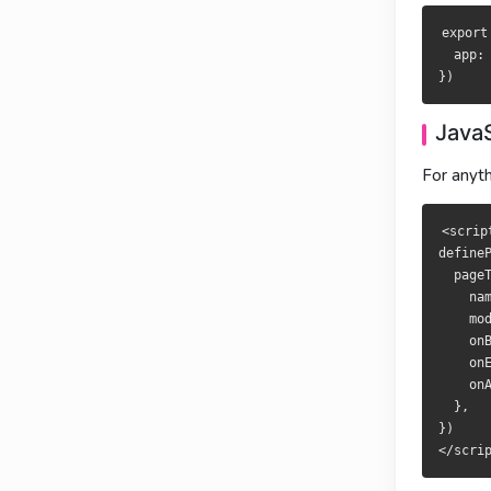
export def
export def
  app: { p
  app: { p
export
  app:
JavaSc
JavaSc
JavaS
CSS 搞不定
CSS 無法
For anyt
<script se
<script se
definePage
definePage
<scrip
  pageTran
  pageTran
defineP
    name: 
    name: 
  pageT
    mode: 
    mode: 
    nam
    onBefo
    onBefo
    mod
    onEnt
    onEnt
    onB
    onAfte
    onAfte
    on
  },

  },

    onA
})

})

  },

})

动态过
動態過