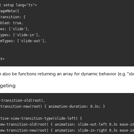
sition: {

sition: {

t setup lang="ts">

d: true,

d: true,

ageMeta({

 ['slide'],

 ['slide'],

ransition: {

s: ['slide-in'],

s: ['slide-in'],

bled: true,

pes: ['slide-out'],

pes: ['slide-out'],

es: ['slide'],

ypes: ['slide-in'],

mTypes: ['slide-out'],

成函数返回数组，实现类似“id 递增就向左滑”的动态动画。
成函式回傳陣列，實作「id 遞增則左滑」這類動態動畫。
 also be functions returning an array for dynamic behavior (e.g. "sli
geting
nsition-old(root),

nsition-old(root),

nsition-new(root) { animation-duration: 0.3s; }

nsition-new(root) { animation-duration: 0.3s; }

-transition-old(root),

e-view-transition-type(slide-left) {

e-view-transition-type(slide-left) {

-transition-new(root) { animation-duration: 0.3s; }

transition-old(root) { animation: slide-out-left 0.3s ease-in-out
transition-old(root) { animation: slide-out-left 0.3s ease-in-out
transition-new(root) { animation: slide-in-right 0.3s ease-in-out
transition-new(root) { animation: slide-in-right 0.3s ease-in-out
tive-view-transition-type(slide-left) {

iew-transition-old(root) { animation: slide-out-left 0.3s ease-in
iew-transition-new(root) { animation: slide-in-right 0.3s ease-in