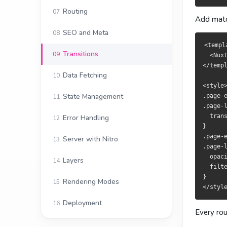
在
於
里
設
app.vue
app.vue
Routing
07
Add mat
SEO and Meta
08
<template>
<template>
  <NuxtPage
  <NuxtPage
<templa
Transitions
</template>
</template>
09
  <Nuxt
</templ
<style>

<style>

Data Fetching
10
.page-ente
.page-ente
<style>
.page-leav
.page-leav
State Management
.page-e
11
  transiti
  transiti
.page-l
}

}

  trans
Error Handling
12
.page-ente
.page-ente
}

.page-leav
.page-leav
.page-e
Server with Nitro
13
  opacity: 
  opacity: 
.page-l
  filter: 
  filter: 
  opaci
Layers
14
}

}

  filte
}

Rendering Modes
15
之后每次路由
此後每次路由
Deployment
16
Every rou
单页覆写全局
單頁覆寫全