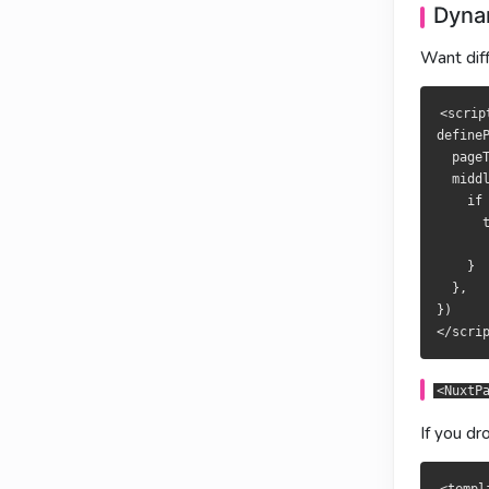
Dynam
想根据跳转方
想依跳轉方向
Want diff
<script se
<script se
definePage
definePage
<scrip
  pageTran
  pageTran
defineP
  middlewa
  middlewa
  page
    if (ty
    if (ty
  middl
      to.m
      to.m
    if
        +t
        +t
      t
    }

    }

      
  },

  },

    }

})

})

  },

})

<NuxtPage>
<NuxtPage>
<NuxtP
如果不用布局
若不使用佈
If you dr
<template>
<template>
  <NuxtPag
  <NuxtPag