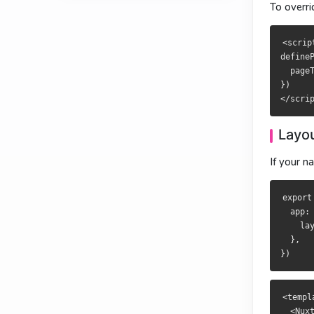
To overri
<script se
<script se
definePage
definePage
<scrip
  pageTran
  pageTran
defineP
})

})

  page
})

布局过
佈局過
Layou
如果路由导致布
若路由導致佈局
If your n
export def
export def
  app: {

  app: {

export
    layout
    layout
  app: 
  },

  },

    la
  },

<template>
<template>
  <NuxtLayo
  <NuxtLayo
<templa
    <NuxtP
    <NuxtP
  <Nuxt