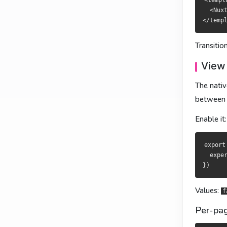
<templa
  <Nux
这种写法
此寫法
無法
不能
被
Transitio
View T
View T
View 
原生 View 
原生 View 
The nativ
启用：
啟用：
between 
Enable it:
export def
export def
  experime
  experime
export
  exper
可取值：
可選值：
fals
fal
单页控制
單頁控制
Values:
f
Per-pag
<script se
<script se
definePage
definePage