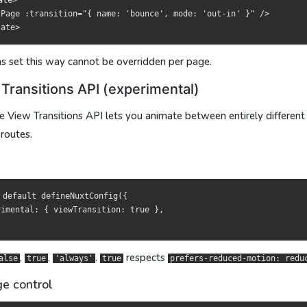
te>

tPage :transition="{ name: 'bounce', mode: 'out-in' }" />

頁面層級覆寫。
被页面级覆写。
ns set this way
cannot
be overridden per page.
ransitions API（实验）
ransitions API（實驗）
Transitions API (experimental)
Transitions API 可以让完全不同 DOM 结构之间也有平滑过渡，非常适合
Transitions API 能讓結構完全不同的 DOM 也有流暢過渡，非常適合製作
e View Transitions API lets you animate between entirely differen
routes.
ault defineNuxtConfig({

ault defineNuxtConfig({

ntal: { viewTransition: true },

ntal: { viewTransition: true },

 default defineNuxtConfig({

imental: { viewTransition: true },

、
、
、
、
。
。
会尊重
會尊重
e
se
true
true
'always'
'always'
true
true
prefers-reduced-motion: reduce
prefers-reduced-motion: reduce
,
,
.
respects
alse
true
'always'
true
prefers-reduced-motion: redu
e control
tup lang="ts">

tup lang="ts">

Meta({

Meta({
