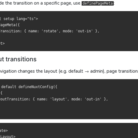
de the transition on a specific page, use
:
definePageMeta
tup lang="ts">

tup lang="ts">

Meta({

Meta({

t setup lang="ts">

sition: { name: 'rotate', mode: 'out-in' },

sition: { name: 'rotate', mode: 'out-in' },

ageMeta({

Transition: { name: 'rotate', mode: 'out-in' },

渡
渡
t transitions
局变化（比如 default → admin），页面过渡不会触发，得用
變更（例如 default → admin），頁面過渡不會觸發，需改用
layout
layou
avigation changes the layout (e.g. default → admin), page transitio
ault defineNuxtConfig({

ault defineNuxtConfig({

 default defineNuxtConfig({

Transition: { name: 'layout', mode: 'out-in' },

Transition: { name: 'layout', mode: 'out-in' },

{

youtTransition: { name: 'layout', mode: 'out-in' },





ut>

ut>

te>

age />

age />

Layout>
