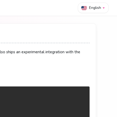
English
原生的 View Transitions API，可以做跨页面的
生的 View Transitions API，可做跨頁面動
so ships an experimental integration with the