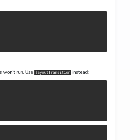
：
：
Transition
tTransition
ns won't run. Use
instead:
layoutTransition