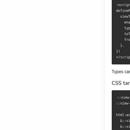
  viewTran
  viewTran
<scrip
    enable
    enable
defineP
    types:
    types:
  viewT
    toType
    toType
    ena
    fromTy
    fromTy
    typ
  },

  },

    toT
})

})

    fro
  },

})

还能写
也可寫
types
types
CSS 描述
CSS 描述
Types can
CSS tar
::view-tra
::view-tra
::view-tra
::view-tra
::view
html:activ
html:activ
::view
  &::view-
  &::view-
  &::view-
  &::view-
html:ac
  &::v
  &::v