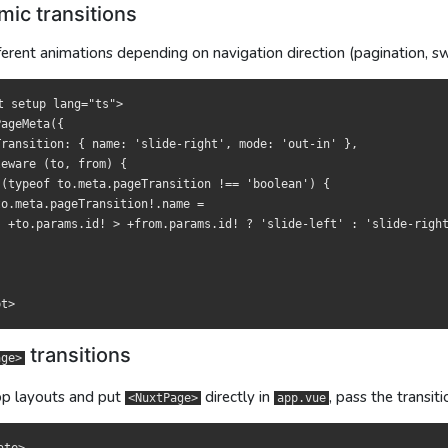
ic transitions
向切换动画（比如翻页、滑动）？在内联中间件里决定：
切換動畫（例如翻頁、滑動）？於內嵌中介層中決定：
erent animations depending on navigation direction (pagination, sw
tup lang="ts">

tup lang="ts">

Meta({

Meta({

t setup lang="ts">

sition: { name: 'slide-right', mode: 'out-in' },

sition: { name: 'slide-right', mode: 'out-in' },

ageMeta({

re (to, from) {

re (to, from) {

Transition: { name: 'slide-right', mode: 'out-in' },

peof to.meta.pageTransition !== 'boolean') {

peof to.meta.pageTransition !== 'boolean') {

eware (to, from) {

eta.pageTransition!.name =

eta.pageTransition!.name =

 (typeof to.meta.pageTransition !== 'boolean') {

o.params.id! > +from.params.id! ? 'slide-left' : 'slide-right'

o.params.id! > +from.params.id! ? 'slide-left' : 'slide-right'

o.meta.pageTransition!.name =

  +to.params.id! > +from.params.id! ? 'slide-left' : 'slide-right
上的过渡
上的過渡
transitions
age>
，把
局，直接將
直接放在
放於
，可以内联传入：
，可內嵌傳入：
<NuxtPage>
<NuxtPage>
app.vue
app.vue
op layouts and put
directly in
, pass the transitio
<NuxtPage>
app.vue




e :transition="{ name: 'bounce', mode: 'out-in' }" />

e :transition="{ name: 'bounce', mode: 'out-in' }" />
