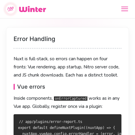
错误处理
錯誤處理
Error Handling
Nuxt 是全栈框架，错误可能来自四个方向：Vue 渲染、应用启
Nuxt 是全棧框架，錯誤來源可能有四處：Vue 渲染、應用啟
Nuxt is full-stack, so errors can happen on four
动、Nitro 服务端、JS chunk 下载。每一种都有对应的处理工具。
動、Nitro 伺服器、JS chunk 下載。各自有對應的工具。
fronts: Vue rendering, app startup, Nitro server code,
Vue 错误
Vue 錯誤
and JS chunk downloads. Each has a distinct toolkit.
在组件内用
於元件內以
捕获；全局一次性注册用插件：
捕捉；全域一次性註冊請用外掛：
onErrorCaptured
onErrorCaptured
Vue errors
Inside components,
works as in any
// app/plugins/error-report.ts

// app/plugins/error-report.ts

onErrorCaptured
export default defineNuxtPlugin((nuxtApp) => {

export default defineNuxtPlugin((nuxtApp) => {

Vue app. Globally, register once via a plugin:
  nuxtApp.vueApp.config.errorHandler = (error, instance, in
  nuxtApp.vueApp.config.errorHandler = (error, instance, in
    // 上报到 Sentry / Datadog / 自己的后端

    // 回報至 Sentry / Datadog / 自家後端

// app/plugins/error-report.ts

  }

  }

export default defineNuxtPlugin((nuxtApp) => {

  nuxtApp.vueApp.config.errorHandler = (error, instance,
  nuxtApp.hook('vue:error', (error, instance, info) => {

  nuxtApp.hook('vue:error', (error, instance, info) => {
