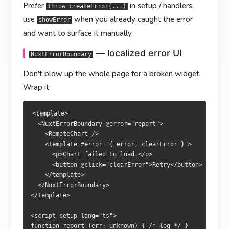
</template>

</template>

Prefer
in setup / handlers;
throw createError(...)
use
when you already caught the error
showError
<script setup lang="ts">

<script setup lang="ts">

and want to surface it manually.
function report (err: unknown) { /* 上报 */ }

function report (err: unknown) { /* 回報 */ }

— localized error UI
NuxtErrorBoundary
將
会重新渲染默认 slot，所以要先解决根因，否则
會重新渲染預設 slot，請先解決根因，否則
error = null
error = null
Don't blow up the whole page for a broken widget.
slot 立刻再抛。
slot 會立即再度拋出。
Wrap it:
—— 读取当前错误
—— 讀取當前錯誤
useError()
useError()
<template>

在中间件、插件、布局里都能读：
於中介層、外掛、佈局中皆可讀取：
  <NuxtErrorBoundary @error="report">

    <RemoteChart />

    <template #error="{ error, clearError }">

const error = useError()

const error = useError()

      <p>Chart failed to load.</p>

if (error.value) {

if (error.value) {

      <button @click="clearError">Retry</button>

  // 正处于错误页流程

  // 正處於錯誤頁流程

    </template>

  </NuxtErrorBoundary>

</template>

用来跳过登录检查、隐藏外壳都很方便。
可用於跳過登入檢查、隱藏外殼。
<script setup lang="ts">

Checklist
Checklist
function report (err: unknown) { /* log */ }
