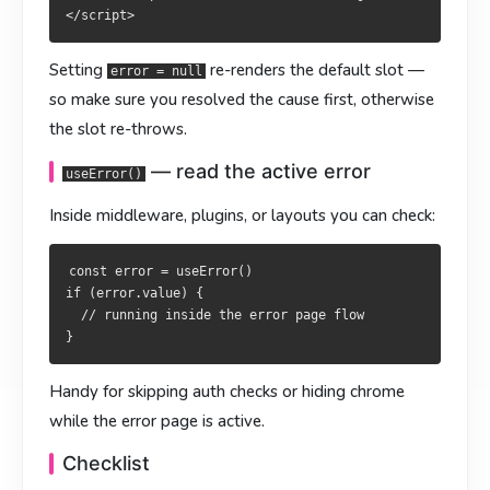
插件里注册全局 handler（
於外掛註冊全域 handler（
+
+
）。
）。
errorHandler
errorHandler
vue:error
vue:error
提供
提供
，给用户一条友好的恢复路径。
，給使用者友善的復原路徑。
Setting
error.vue
error.vue
re-renders the default slot —
error = null
Nitro handler 用
Nitro handler 以
抛 4xx / 5xx。
拋出 4xx／5xx。
so make sure you resolved the cause first, otherwise
createError
createError
高风险组件包
高風險元件包
。
。
the slot re-throws.
NuxtErrorBoundary
NuxtErrorBoundary
上报 chunk-error 指标，及时发现发版导致的会话中断。
監控 chunk-error 指標，及時掌握部署造成的 session 中斷。
— read the active error
useError()
好的错误体验本身就是一个功能，认真对待。
良好的錯誤體驗本身即為功能，請認真對待。
Inside middleware, plugins, or layouts you can check:
const error = useError()

if (error.value) {

  // running inside the error page flow

Handy for skipping auth checks or hiding chrome
while the error page is active.
Checklist