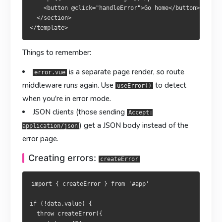
    <button @click="handleError">Go home</button>

抛错：
拋錯：
createError
createError
  </section>

import { createError } from '#app'

import { createError } from '#app'

Things to remember:
if (!data.value) {

if (!data.value) {

  throw createError({

  throw createError({

is a
separate page render
, so route
error.vue
    status: 404,

    status: 404,

middleware runs again. Use
to detect
useError()
    statusText: 'Page Not Found',

    statusText: 'Page Not Found',

when you're in error mode.
  })

  })

JSON clients (those sending
Accept:
) get a JSON body instead of the
application/json
在
於
服务端
伺服器端
（setup / 插件 / handler）抛出，会直接进错误页
（setup／外掛／handler）拋出，會直接進入錯
error page.
面。
誤頁。
Creating errors:
在
於
客户端
客戶端
默认是非致命的；要进错误页，加
預設為非致命；若要進錯誤頁，加
createError
{ fatal: true
{ fatal: true
。
。
}
}
import { createError } from '#app'

请保持简短、仅 ASCII。长描述或国际化文案放到
請保持簡短、僅 ASCII。長描述或國際化文案請放
statusText
statusText
if (!data.value) {

或
或
里。
。
message
message
data
data
  throw createError({
