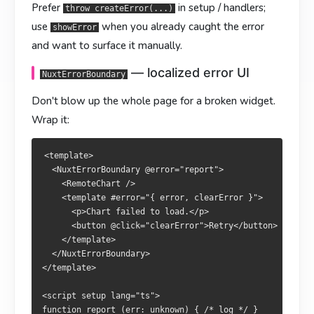
</template>

</template>

Prefer
in setup / handlers;
throw createError(...)
use
when you already caught the error
showError
<script setup lang="ts">

<script setup lang="ts">

and want to surface it manually.
function report (err: unknown) { /* 上报 */ }

function report (err: unknown) { /* 回報 */ }

— localized error UI
NuxtErrorBoundary
將
会重新渲染默认 slot，所以要先解决根因，否则
會重新渲染預設 slot，請先解決根因，否則
error = null
error = null
Don't blow up the whole page for a broken widget.
slot 立刻再抛。
slot 會立即再度拋出。
Wrap it:
—— 读取当前错误
—— 讀取當前錯誤
useError()
useError()
<template>

在中间件、插件、布局里都能读：
於中介層、外掛、佈局中皆可讀取：
  <NuxtErrorBoundary @error="report">

    <RemoteChart />

    <template #error="{ error, clearError }">

const error = useError()

const error = useError()

      <p>Chart failed to load.</p>

if (error.value) {

if (error.value) {

      <button @click="clearError">Retry</button>

  // 正处于错误页流程

  // 正處於錯誤頁流程

    </template>

  </NuxtErrorBoundary>

</template>

用来跳过登录检查、隐藏外壳都很方便。
可用於跳過登入檢查、隱藏外殼。
<script setup lang="ts">

Checklist
Checklist
function report (err: unknown) { /* log */ }
