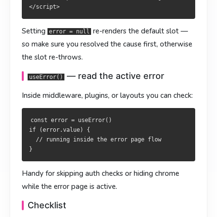
插件里注册全局 handler（
於外掛註冊全域 handler（
+
+
）。
）。
errorHandler
errorHandler
vue:error
vue:error
提供
提供
，给用户一条友好的恢复路径。
，給使用者友善的復原路徑。
Setting
error.vue
error.vue
re-renders the default slot —
error = null
Nitro handler 用
Nitro handler 以
抛 4xx / 5xx。
拋出 4xx／5xx。
so make sure you resolved the cause first, otherwise
createError
createError
高风险组件包
高風險元件包
。
。
the slot re-throws.
NuxtErrorBoundary
NuxtErrorBoundary
上报 chunk-error 指标，及时发现发版导致的会话中断。
監控 chunk-error 指標，及時掌握部署造成的 session 中斷。
— read the active error
useError()
好的错误体验本身就是一个功能，认真对待。
良好的錯誤體驗本身即為功能，請認真對待。
Inside middleware, plugins, or layouts you can check:
const error = useError()

if (error.value) {

  // running inside the error page flow

Handy for skipping auth checks or hiding chrome
while the error page is active.
Checklist