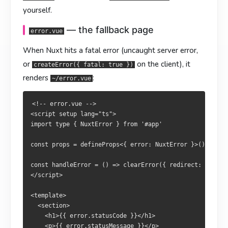
import type { NuxtError } from '#app'

import type { NuxtError } from '#app'

yourself.
const props = defineProps<{ error: NuxtError }>()

const props = defineProps<{ error: NuxtError }>()

— the fallback page
error.vue
const handleError = () => clearError({ redirect: '/' })

const handleError = () => clearError({ redirect: '/' })

When Nuxt hits a
fatal
error (uncaught server error,
</script>

</script>

or
on the client), it
createError({ fatal: true })
<template>

<template>

renders
:
~/error.vue
  <section>

  <section>

    <h1>{{ error.statusCode }}</h1>

    <h1>{{ error.statusCode }}</h1>

    <p>{{ error.statusMessage }}</p>

    <p>{{ error.statusMessage }}</p>

<!-- error.vue -->

    <button @click="handleError">回首页</button>

    <button @click="handleError">回首頁</button>

<script setup lang="ts">

  </section>

  </section>

import type { NuxtError } from '#app'

const props = defineProps<{ error: NuxtError }>()

几个细节：
幾個細節：
const handleError = () => clearError({ redirect: '/' })

</script>

是一次
屬
獨立頁面渲染
单独的页面渲染
，路由中介層會重新執行。可用
，路由中间件会重新跑。可
error.vue
error.vue
以用
判斷當前是否處於錯誤頁流程。
判断“当前是不是错误页”。
useError()
useError()
<template>

  <section>

的请求不会拿到 HTML，而是
的請求會收到 JSON 回應，而非
Accept: application/json
Accept: application/json
    <h1>{{ error.statusCode }}</h1>

JSON 响应。
HTML 錯誤頁。
    <p>{{ error.statusMessage }}</p>
