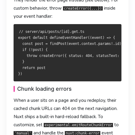
They render the error page instead (see below). For
  if (!post) {

  if (!post) {

custom behavior, throw
inside
    throw createError({ status: 404, statusText: 'Post not 
    throw createError({ status: 404, statusText: 'Post not 
createError({...})
  }

  }

your event handler:
  return post

  return post

// server/api/posts/[id].get.ts

export default defineEventHandler((event) => {

Chunk 加载失败
Chunk 載入失敗
  const post = findPost(event.context.params!.id)

  if (!post) {

用户停留在旧页面、你又重新部署时，旧的 chunk URL 可能
使用者停留於舊頁、你再部署新版本時，舊 chunk URL 可能
    throw createError({ status: 404, statusText: 'Post n
404。Nuxt 默认会触发硬刷新。想自定义，把
404。Nuxt 預設會觸發強制重新整理。如需自訂，將
  }

  return post

设为
設為
，然后自己
，再自行監
experimental.emitRouteChunkError
experimental.emitRouteChunkError
'manual'
'manual'
监听
聽
。
。
nuxt:chunk-error
nuxt:chunk-error
—— 兜底页面
—— 兜底頁面
Chunk loading errors
error.vue
error.vue
When a user sits on a page and you redeploy, their
触发
觸發
致命错误
致命錯誤
（未捕获的服务端错误、或客户端
（未捕捉的伺服器錯誤、或客戶端
createError({
createError({
cached chunk URLs can 404 on the next navigation.
）时，Nuxt 会渲染
）時，Nuxt 會渲染
：
：
fatal: true })
fatal: true })
~/error.vue
~/error.vue
Nuxt ships a built-in hard-reload fallback. To
customize, set
to
<!-- error.vue -->

<!-- error.vue -->

experimental.emitRouteChunkError
<script setup lang="ts">

<script setup lang="ts">

and handle the
event
'manual'
nuxt:chunk-error