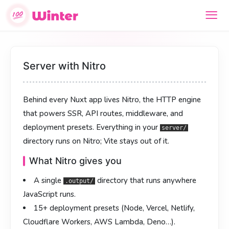
服务端与 Nitro
伺服器與 Nitro
Server with Nitro
每个 Nuxt 应用背后都有
每個 Nuxt 應用背後皆有
Nitro
Nitro
—— 负责 SSR、API 路由、中间
—— 負責 SSR、API 路由、中介
Behind every Nuxt app lives
Nitro
, the HTTP engine
件、部署预设的 HTTP 引擎。
層、部署預設的 HTTP 引擎。
目录下的一切都跑在
目錄下的一切皆運行於
server/
server/
that powers SSR, API routes, middleware, and
Nitro 上，Vite 不参与。
Nitro，Vite 不參與。
deployment presets. Everything in your
server/
Nitro 的能力
Nitro 的能力
directory runs on Nitro; Vite stays out of it.
构建出一个
建置產生單一
目录，能运行在所有 JS 运行时。
目錄，可運行於所有 JS 執行時。
.output/
.output/
What Nitro gives you
15+ 部署预设（Node、Vercel、Netlify、Cloudflare
15+ 部署預設（Node、Vercel、Netlify、Cloudflare
A single
directory that runs anywhere
Workers、AWS Lambda、Deno……）。
Workers、AWS Lambda、Deno……）。
.output/
JavaScript runs.
基于
基於
的 HTTP 原语 —— 小、快、可移植。
的 HTTP 原語 —— 小、快、可攜。
h3
h3
15+ deployment presets (Node, Vercel, Netlify,
通过
透過
做混合渲染（SSR / ISR / SWR / 预渲染 /
進行混合渲染（SSR / ISR / SWR / 預渲染
routeRules
routeRules
Cloudflare Workers, AWS Lambda, Deno…).
CSR）。
/ CSR）。