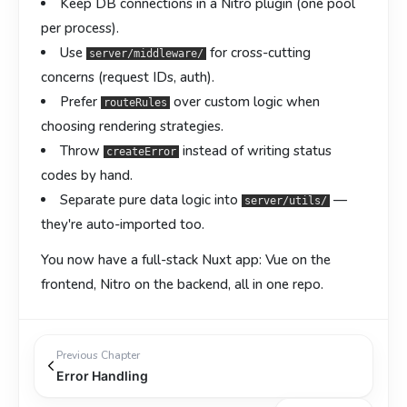
Keep DB connections in a Nitro plugin (one pool
per process).
Use
for cross-cutting
server/middleware/
concerns (request IDs, auth).
Prefer
over custom logic when
routeRules
choosing rendering strategies.
Throw
instead of writing status
createError
codes by hand.
Separate pure data logic into
—
server/utils/
they're auto-imported too.
You now have a full-stack Nuxt app: Vue on the
frontend, Nitro on the backend, all in one repo.
Previous Chapter
Error Handling