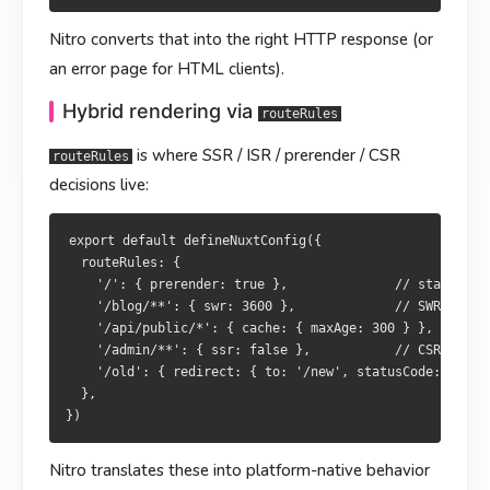
  routeRules: {

    '/blog/**': { swr: 3600 },             // SWR 1 小时

    '/': { prerender: true },              // 建置期靜態化

    '/api/public/*': { cache: { maxAge: 300 } },

Nitro converts that into the right HTTP response (or
    '/blog/**': { swr: 3600 },             // SWR 1 小時

    '/admin/**': { ssr: false },           // 只 CSR

    '/api/public/*': { cache: { maxAge: 300 } },

an error page for HTML clients).
    '/old': { redirect: { to: '/new', statusCode: 301 } },

    '/admin/**': { ssr: false },           // 僅 CSR

  },

Hybrid rendering via
    '/old': { redirect: { to: '/new', statusCode: 301 } },

routeRules
  },

is where SSR / ISR / prerender / CSR
routeRules
Nitro 会把这些规则翻译成各平台原生能力：Cloudflare
decisions live:
Workers 用 Cache API，Vercel 用 ISR，Node 用内存缓存。
Nitro 會將這些規則翻譯為各平台原生能力：Cloudflare
Workers 採 Cache API，Vercel 採 ISR，Node 採記憶體快
export default defineNuxtConfig({

部署相关
  routeRules: {

取。
    '/': { prerender: true },              // static at 
部署预设常见几个：
部署相關
    '/blog/**': { swr: 3600 },             // SWR: 1 hou
    '/api/public/*': { cache: { maxAge: 300 } },

常見部署預設：
export default defineNuxtConfig({

    '/admin/**': { ssr: false },           // CSR-only

  nitro: {

    '/old': { redirect: { to: '/new', statusCode: 301 } 
    preset: 'node-server',    // 也可 'vercel'、'netlify'、'
  },

export default defineNuxtConfig({

  },

  nitro: {

    preset: 'node-server',    // 亦可 'vercel'、'netlify'、'
Nitro translates these into platform-native behavior
  },
