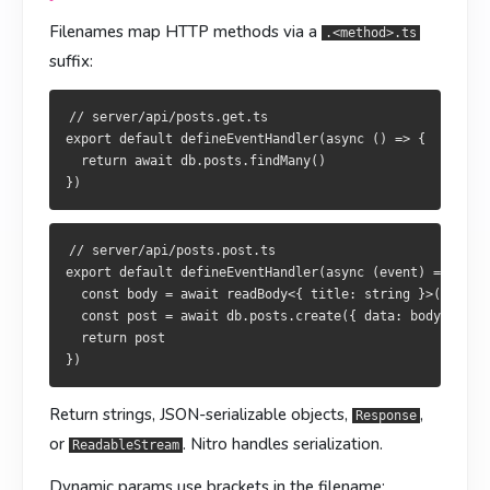
  return await db.posts.findMany()

  return await db.posts.findMany()

Filenames map HTTP methods via a
.<method>.ts
suffix:
// server/api/posts.post.ts

// server/api/posts.post.ts

// server/api/posts.get.ts

export default defineEventHandler(async (event) => {

export default defineEventHandler(async (event) => {

export default defineEventHandler(async () => {

  const body = await readBody<{ title: string }>(event)

  const body = await readBody<{ title: string }>(event)

  return await db.posts.findMany()

  const post = await db.posts.create({ data: body })

  const post = await db.posts.create({ data: body })

  return post

  return post

// server/api/posts.post.ts

可以返回字符串、可 JSON 序列化对象、
可回傳字串、可 JSON 序列化物件、
或
或
Response
Response
export default defineEventHandler(async (event) => {

  const body = await readBody<{ title: string }>(event)

，Nitro 负责序列化。
，Nitro 負責序列化。
ReadableStream
ReadableStream
  const post = await db.posts.create({ data: body })

  return post

动态参数用方括号：
動態參數用方括號：
// server/api/posts/[id].get.ts

// server/api/posts/[id].get.ts

Return strings, JSON-serializable objects,
,
Response
export default defineEventHandler((event) => {

export default defineEventHandler((event) => {

or
. Nitro handles serialization.
  const id = event.context.params!.id

  const id = event.context.params!.id

ReadableStream
  return db.posts.findUnique({ where: { id: Number(id) } })
  return db.posts.findUnique({ where: { id: Number(id) } })
Dynamic params use brackets in the filename: