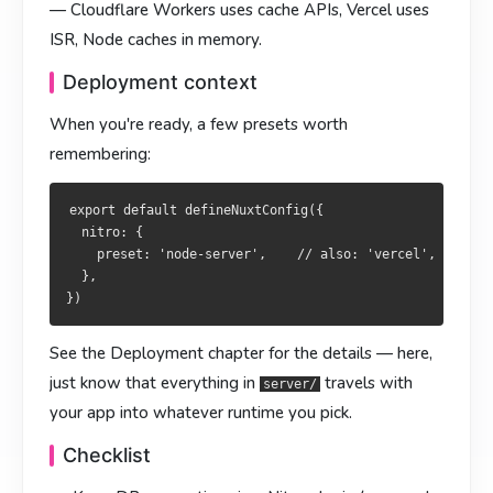
详见“部署”那一章 —— 这里只要记住
里的东西都会随
server/
— Cloudflare Workers uses cache APIs, Vercel uses
应用一起进入你选的运行时。
ISR, Node caches in memory.
詳情見「部署」章節 —— 此處只需記住
內容會隨應用
server/
Checklist
Deployment context
一同進入所選執行時。
数据库连接放 Nitro 插件里，每个进程一个连接池。
When you're ready, a few presets worth
Checklist
横切关注点（请求 ID、鉴权）用
。
server/middleware/
remembering:
渲染策略能用
資料庫連線置於 Nitro 外掛，每個 process 一個連線池。
就用，别自己写轮子。
routeRules
抛错用
橫切關注點（請求 ID、鑑權）用
，不要手写状态码。
。
createError
server/middleware/
export default defineNuxtConfig({

纯数据逻辑抽到
渲染策略能用
就用，勿自行造輪子。
，它们也会被自动导入。
  nitro: {

routeRules
server/utils/
    preset: 'node-server',    // also: 'vercel', 'netlif
拋錯用
，勿手寫狀態碼。
createError
至此你就拥有了一个完整的全栈 Nuxt 应用：前端 Vue + 后端
  },

純資料邏輯抽至
，它們亦會自動匯入。
server/utils/
Nitro，都在同一个仓库里。
至此你已擁有完整的全棧 Nuxt 應用：前端 Vue + 後端 Nitro，
See the Deployment chapter for the details — here,
皆位於同一儲存庫。
just know that everything in
travels with
server/
your app into whatever runtime you pick.
Checklist