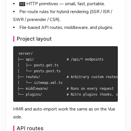
HTTP primitives — small, fast, portable.
文件式 API 路由、中间件、插件。
檔案式 API 路由、中介層與外掛。
h3
Per-route rules for hybrid rendering (SSR / ISR /
目录布局
目錄佈局
SWR / prerender / CSR).
File-based API routes, middleware, and plugins.
server/

server/

├── api/                # /api/* 接口

├── api/                # /api/* 端點

Project layout
│   ├── posts.get.ts

│   ├── posts.get.ts

│   └── posts.post.ts

│   └── posts.post.ts

server/

├── routes/             # 自定义路由

├── routes/             # 自訂路由

├── api/                # /api/* endpoints

│   └── sitemap.xml.ts

│   └── sitemap.xml.ts

│   ├── posts.get.ts

├── middleware/         # 每个请求都会跑

├── middleware/         # 每個請求皆執行

│   └── posts.post.ts

├── routes/             # Arbitrary custom routes

│   └── sitemap.xml.ts

HMR 与自动导入机制跟 Vue 层一致。
HMR 與自動匯入機制與 Vue 層一致。
├── middleware/         # Runs on every request

API 路由
API 路由
文件名后缀映射 HTTP 方法：
檔名後綴對應 HTTP 方法：
HMR and auto-import work the same as on the Vue
side.
// server/api/posts.get.ts

// server/api/posts.get.ts

API routes
export default defineEventHandler(async () => {

export default defineEventHandler(async () => {
