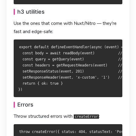
  const headers = getRequestHeaders(event)     // 讀取 heade
  setResponseHeader(event, 'x-custom', '1')    // 设置响应头

  setResponseStatus(event, 201)                // 設定狀態碼

  return { ok: true }

h3 utilities
  setResponseHeader(event, 'x-custom', '1')    // 設定回應標
  return { ok: true }

Use the ones that come with Nuxt/Nitro — they're
错误
fast and edge-safe:
錯誤
用
抛结构化错误：
createError
export default defineEventHandler(async (event) => {

以
拋結構化錯誤：
createError
  const body = await readBody(event)           // parse 
  const query = getQuery(event)                // parse 
  const headers = getRequestHeaders(event)     // read h
  setResponseStatus(event, 201)                // set st
Nitro 会转成正确的 HTTP 响应（面向 HTML 请求还会渲染错误
  setResponseHeader(event, 'x-custom', '1')    // set he
页）。
Nitro 會轉為正確的 HTTP 回應（對 HTML 請求還會渲染錯誤
  return { ok: true }

頁）。
通过
做混合渲染
routeRules
以
做混合渲染
routeRules
Errors
SSR / ISR / 预渲染 / CSR 的策略都放在
里：
routeRules
SSR / ISR / 預渲染 / CSR 策略皆寫於
：
routeRules
Throw structured errors with
:
createError
export default defineNuxtConfig({

  routeRules: {

export default defineNuxtConfig({

    '/': { prerender: true },              // 构建期静态化
