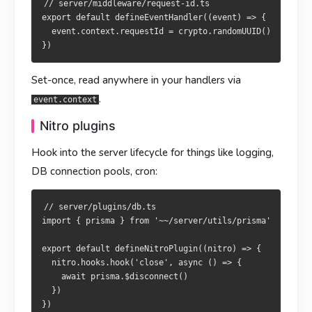
// server/middleware/request-id.ts

Nitro 外掛
export default defineEventHandler((event) => {

挂到服务端生命周期上做日志、数据库连接池、定时任务等：
  event.context.requestId = crypto.randomUUID()

掛在伺服器生命週期上處理日誌、資料庫連線池、排程等：
// server/plugins/db.ts

import { prisma } from '~~/server/utils/prisma'

// server/plugins/db.ts

Set-once, read anywhere in your handlers via
import { prisma } from '~~/server/utils/prisma'

.
event.context
export default defineNitroPlugin((nitro) => {

  nitro.hooks.hook('close', async () => {

export default defineNitroPlugin((nitro) => {

Nitro plugins
    await prisma.$disconnect()

  nitro.hooks.hook('close', async () => {

  })

    await prisma.$disconnect()

Hook into the server lifecycle for things like logging,
  })

DB connection pools, cron:
h3 常用工具
h3 常用工具
// server/plugins/db.ts

Nuxt / Nitro 内置的这些工具又快又兼容 Edge：
import { prisma } from '~~/server/utils/prisma'

Nuxt／Nitro 內建的工具既快又相容 Edge：
export default defineNitroPlugin((nitro) => {

export default defineEventHandler(async (event) => {

  nitro.hooks.hook('close', async () => {

  const body = await readBody(event)           // 解析 body

export default defineEventHandler(async (event) => {

    await prisma.$disconnect()

  const query = getQuery(event)                // 解析 ?quer
  const body = await readBody(event)           // 解析 body

  })

  const headers = getRequestHeaders(event)     // 读取 heade
  const query = getQuery(event)                // 解析 ?quer
  setResponseStatus(event, 201)                // 设置状态码
