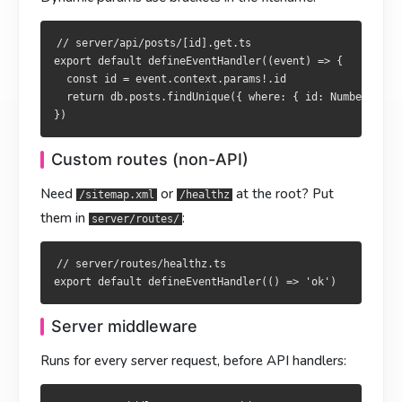
自定义路由（非 API）
自訂路由（非 API）
// server/api/posts/[id].get.ts

export default defineEventHandler((event) => {

想要根路径的
需要根路徑
或
、
？置於
？放
：
/sitemap.xml
/sitemap.xml
/healthz
/healthz
server/routes/
  const id = event.context.params!.id

  return db.posts.findUnique({ where: { id: Number(id) }
：
server/routes/
// server/routes/healthz.ts

// server/routes/healthz.ts

Custom routes (non-API)
服务端中间件
Need
or
at the root? Put
/sitemap.xml
/healthz
伺服器中介層
在所有 API handler 之前，每个服务端请求都会跑：
them in
:
server/routes/
於所有 API handler 之前，每個伺服器請求皆會執行：
// server/middleware/request-id.ts

// server/routes/healthz.ts

export default defineEventHandler((event) => {

// server/middleware/request-id.ts

  event.context.requestId = crypto.randomUUID()

export default defineEventHandler((event) => {

Server middleware
  event.context.requestId = crypto.randomUUID()

Runs for every server request, before API handlers:
通过
往下游传值最方便。
event.context
透過
向下游傳遞資料最方便。
event.context
Nitro 插件